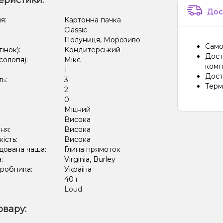
еристики:
Дос
я:
Картонна пачка
Classic
Полуниця, Морозиво
Само
тінок):
Кондитерський
Дост
сологія):
Мікс
компа
1
Дост
ть:
3
Терм
2
:
0
Міцний
:
Висока
ня:
Висока
кість:
Висока
дована чаша:
Глина прямоток
а:
Virginia, Burley
иробника:
Україна
:
40 г
Loud
овару: