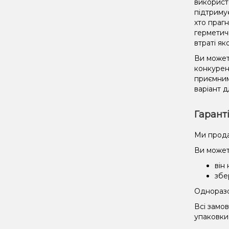
використ
підтриму
хто праг
герметич
втраті як
Ви может
конкурент
приємним
варіант д
Гарант
Ми прода
Ви может
він
збе
Одноразов
Всі замо
упаковки 