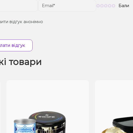
Бали
ити відгук анонімно
лати відгук
жі товари