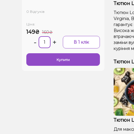
Тютюн Lo
0 Відгуків
Тютюн Lou
Virginia,
Ціна:
гарантує 
Висока ж
149₴
160₴
втрачаючи
-
+
В 1 клік
заміни ву
куріння м
Купити
Тютюн L
Тютюн L
Для макс