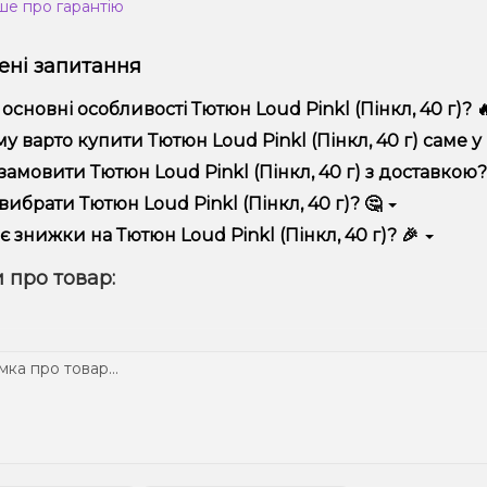
ше про гарантію
ні запитання
 основні особливості Тютюн Loud Pinkl (Пінкл, 40 г)? 
юн Loud Pinkl (Пінкл, 40 г) відрізняється високою якістю, зру
у варто купити Тютюн Loud Pinkl (Пінкл, 40 г) саме у н
пропонуємо тільки оригінальну продукцію, широкий асортимент,
замовити Тютюн Loud Pinkl (Пінкл, 40 г) з доставкою?
лярні акції та знижки для клієнтів!
рмити замовлення можна в кілька кліків:
вибрати Тютюн Loud Pinkl (Пінкл, 40 г)? 🤔
Додайте Тютюн Loud Pinkl (Пінкл, 40 г) до кошика.
ір залежить від ваших уподобань – наприклад, якщо це кальян,
є знижки на Тютюн Loud Pinkl (Пінкл, 40 г)? 🎉
п – потужність та смак. Наші менеджери допоможуть підібрати
Перейдіть до оформлення замовлення.
! Ми регулярно проводимо акції та пропонуємо спеціальні проп
 про товар:
Виберіть зручний спосіб оплати та доставки.
ому телеграм-каналі, щоб не проґавити вигідні пропозиції!
Підтвердіть замовлення – ми швидко надішлемо його вам!
тавка доступна по всій Україні, терміни залежать від вашого 