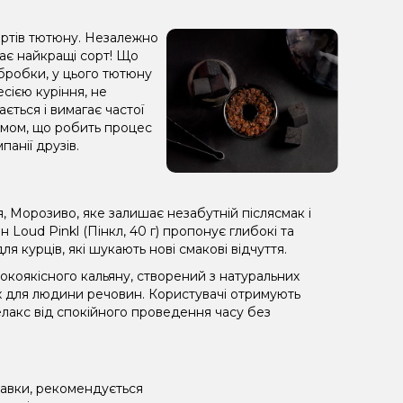
сортів тютюну. Незалежно
рає найкращі сорт! Що
обробки, у цього тютюну
сією куріння, не
ється і вимагає частої
 димом, що робить процес
анії друзів.
 Морозиво, яке залишає незабутній післясмак і
Loud Pinkl (Пінкл, 40 г) пропонує глибокі та
 курців, які шукають нові смакові відчуття.
коякісного кальяну, створений з натуральних
х для людини речовин. Користувачі отримують
лакс від спокійного проведення часу без
равки, рекомендується