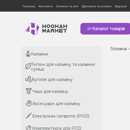
Головна
Контакти
Знижки та опт
Доставка та оплата
Відгуки
Каталог товарів
Головна
Кальяни
Кальяни
Тютюн для кальяну та кальянні
Тютюн для кальяну та кальянні
суміші
суміші
Вугілля для кальяну
Вугілля для кальяну
Чаші для кальяну
Чаші для кальяну
Аксесуари для кальяну
Аксесуари для кальяну
Електронні сигарети (POD)
Електронні сигарети (POD)
Комплектуючі для POD
Комплектуючі для POD