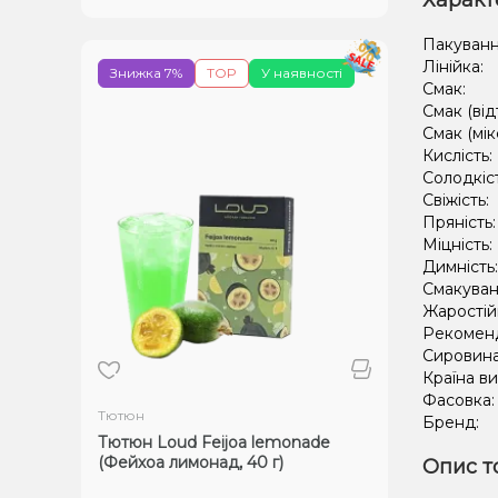
Характ
Пакуванн
Лінійка:
Знижка 7%
TOP
У наявності
Смак:
Смак (від
Смак (мік
Кислість:
Солодкіс
Свіжість:
Пряність
Міцність:
Димність
Смакуван
Жаростій
Рекомен
Сировин
Країна в
Фасовка
Тютюн
Бренд:
Тютюн Loud Feijoa lemonade
(Фейхоа лимонад, 40 г)
Опис т