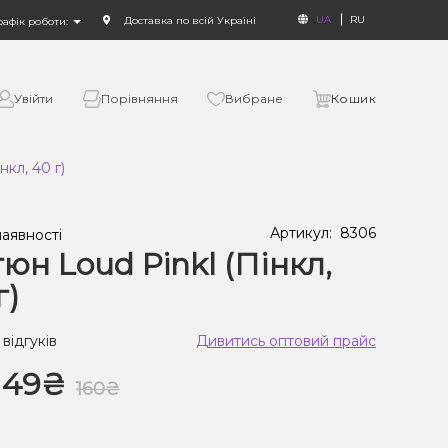
UA
RU
Доставка по всій Україні
рафік роботи:
Увійти
Порівняння
Вибране
Кошик
кл, 40 г)
Артикул:
8306
наявності
юн Loud Pinkl (Пінкл,
г)
 відгуків
Дивитись оптовий прайс
149₴
160₴