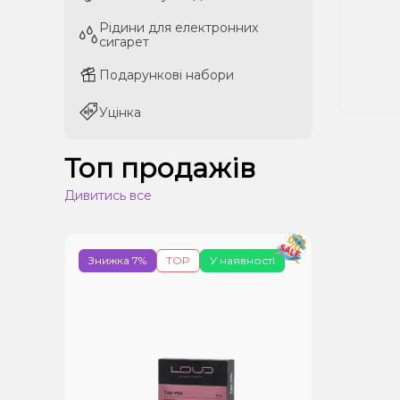
Рідини для електронних
Рідини для електронних
сигарет
сигарет
Подарункові набори
Подарункові набори
Уцінка
Уцінка
Топ продажів
Дивитись все
Знижка 7%
TOP
У наявності