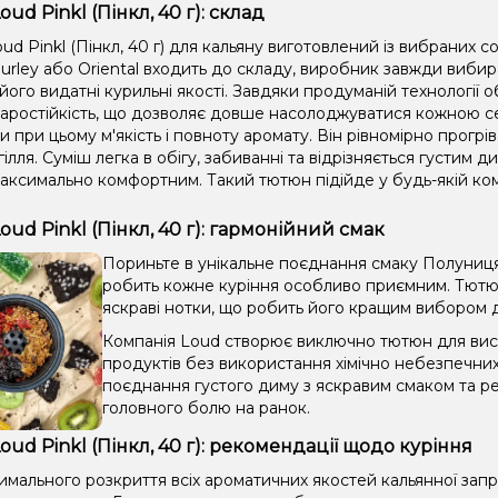
ud Pinkl (Пінкл, 40 г): склад
d Pinkl (Пінкл, 40 г) для кальяну виготовлений із вибраних 
 Burley або Oriental входить до складу, виробник завжди виби
його видатні курильні якості. Завдяки продуманій технології 
аростійкість, що дозволяє довше насолоджуватися кожною се
 при цьому м'якість і повноту аромату. Він рівномірно прогріва
гілля. Суміш легка в обігу, забиванні та відрізняється густим
аксимально комфортним. Такий тютюн підійде у будь-якій комп
oud Pinkl (Пінкл, 40 г): гармонійний смак
Пориньте в унікальне поєднання смаку Полуниця,
робить кожне куріння особливо приємним. Тютюн 
яскраві нотки, що робить його кращим вибором для
Компанія Loud створює виключно тютюн для висо
продуктів без використання хімічно небезпечни
поєднання густого диму з яскравим смаком та ре
головного болю на ранок.
oud Pinkl (Пінкл, 40 г): рекомендації щодо куріння
имального розкриття всіх ароматичних якостей кальянної зап