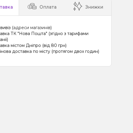
тавка
Оплата
Знижки
вивіз (
адреси магазинів
)
авка ТК "Нова Пошта" (згідно з тарифами
нії)
авка містом Дніпро (від 80 грн)
інова доставка по місту (протягом двох годин)