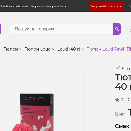
Акції та розіграші
Корисна інформація
Зворотній зв'язок
Г
Тютюн
Тютюн Loud
Loud (40 г)
Тютюн Loud Pinkl (Пін
Є в 
Тют
40 
0
0
Ціна:
Смак