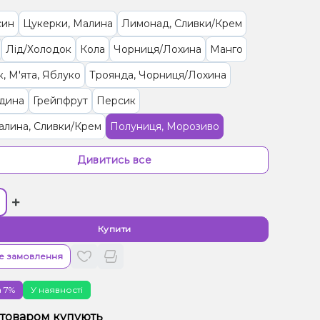
син
Цукерки, Малина
Лимонад, Сливки/Крем
Лід/Холодок
Кола
Чорниця/Лохина
Манго
к, М'ята, Яблуко
Троянда, Чорниця/Лохина
дина
Грейпфрут
Персик
Малина, Сливки/Крем
Полуниця, Морозиво
 Диня
Журавлина, Чорниця/Лохина
Дивитись все
 Манго, Чай
Лайм, Лимон
Маракуя
Малина
+
 Енергетик
Цукерки, Мультифрукт
Гранат
 Черешня
Виноград
Морозиво, Папайя
Купити
 Персик, Прянощі/Спеції
Чай, Ягоди
е замовлення
ад, Фейхоа
 7%
У наявності
/Черешня, Йогурт, Сливки/Крем
Ялинка, Ягоди
 товаром купують