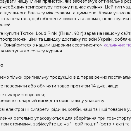
овувати чашу Глина прямоток, яка забезпечує оптимальне роз
є необхідну температуру тютюну під час куріння. Цей тип чаш
не ідеального балансу між смаком та димністю. Кожна упаковк
но запечатана, щоб зберегти свіжість та аромат, полегшуючи 
остей.
е купити Тютюн Loud Pinkl (Пінкл, 40 г) зараз на нашому сай
оспроможні ціни та швидку доставку по всій Україні, роблячи
. Ознайомтеся з нашим широким асортиментом
кальянних т
ля наступного сеансу куріння.
ія
ємо тільки оригінальну продукцію від перевірених постачальн
е повернути або обміняти товар протягом 14 днів, якщо:
 не використовувався;
режено товарний вигляд та оригінальну упаковку.
і електронні сигарети, рідини, колби, чаші та інші товари з
влення ретельно упаковуються для зберігання при транспорт
при отриманні, зафіксуйте це на "Новій пошті" (фото + акт) та