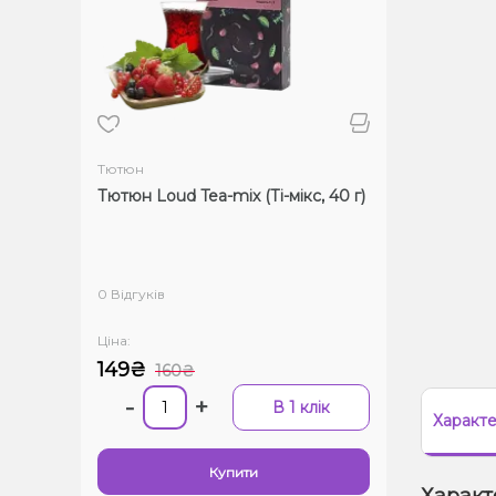
Тютюн
Тютюн Loud Tea-mix (Ті-мікс, 40 г)
0 Відгуків
Ціна:
149₴
160₴
-
+
В 1 клік
Характ
Купити