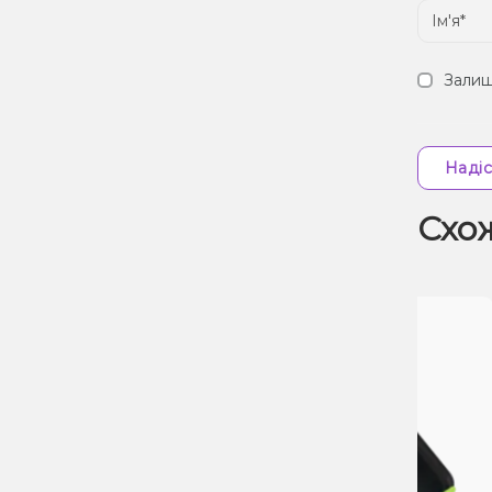
Залиш
Надіс
Схо