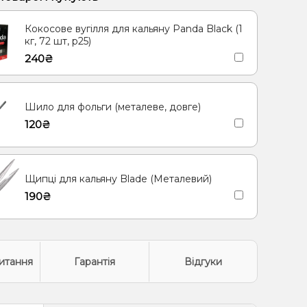
 Цитруси
Апельсин, Ананас, Манго, Маракуя
Кокосове вугілля для кальяну Panda Black (1
/Дюшес
Кокос, Печиво
кг, 72 шт, р25)
240₴
Шило для фольги (металеве, довге)
120₴
Щипці для кальяну Blade (Металевий)
190₴
итання
Гарантія
Відгуки