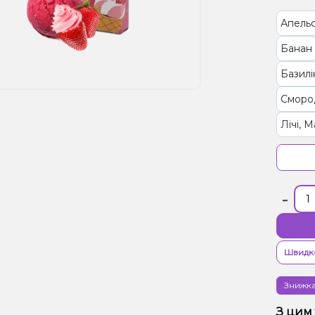
Апель
Банан
Базилі
Сморо
Лічі, 
Кавун
Імбир,
-
Манго,
Вишня
Манго,
Швидк
Лимон
Знижка
Вишня
З цим