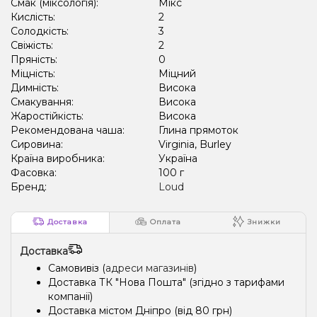
Смак (міксологія):
Мікс
Кислість:
2
Солодкість:
3
Свіжість:
2
Пряність:
0
Міцність:
Міцний
Димність:
Висока
Смакування:
Висока
Жаростійкість:
Висока
Рекомендована чаша:
Глина прямоток
Сировина:
Virginia, Burley
Країна виробника:
Україна
Фасовка:
100 г
Бренд:
Loud
Доставка
Оплата
Знижки
Доставка
Самовивіз (
адреси магазинів
)
Доставка ТК "Нова Пошта" (згідно з тарифами
компанії)
Доставка містом Дніпро (від 80 грн)