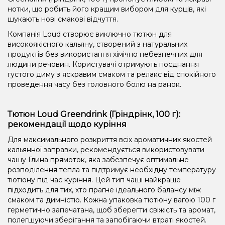
нотки, що робить його кращим вибором для курців, які
шукають нові смакові відчуття.
Компанія Loud створює виключно тютюн для
високоякісного кальяну, створений з натуральних
продуктів без використання хімічно небезпечних для
людини речовин. Користувачі отримують поєднання
густого диму з яскравим смаком та релакс від спокійного
проведення часу без головного болю на ранок.
Тютюн Loud Greendrink (Гріндрінк, 100 г):
рекомендації щодо куріння
Для максимального розкриття всіх ароматичних якостей
кальянної заправки, рекомендується використовувати
чашу Глина прямоток, яка забезпечує оптимальне
розподілення тепла та підтримує необхідну температуру
тютюну під час куріння. Цей тип чаші найкраще
підходить для тих, хто прагне ідеального балансу між
смаком та димністю. Кожна упаковка тютюну вагою 100 г
герметично запечатана, щоб зберегти свіжість та аромат,
полегшуючи зберігання та запобігаючи втраті якостей.