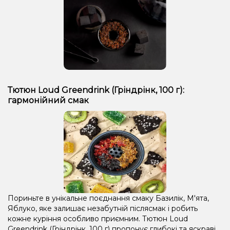
Тютюн Loud Greendrink (Гріндрінк, 100 г):
гармонійний смак
Пориньте в унікальне поєднання смаку Базилік, М'ята,
Яблуко, яке залишає незабутній післясмак і робить
кожне куріння особливо приємним. Тютюн Loud
Greendrink (Гріндрінк, 100 г) пропонує глибокі та яскраві