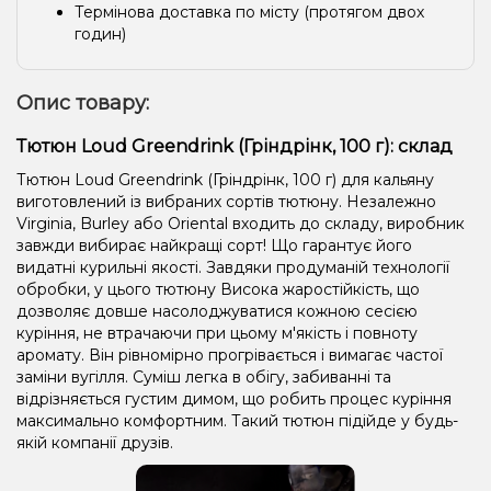
Термінова доставка по місту (протягом двох
годин)
Опис товару:
Тютюн Loud Greendrink (Гріндрінк, 100 г): склад
Тютюн Loud Greendrink (Гріндрінк, 100 г) для кальяну
виготовлений із вибраних сортів тютюну. Незалежно
Virginia, Burley або Oriental входить до складу, виробник
завжди вибирає найкращі сорт! Що гарантує його
видатні курильні якості. Завдяки продуманій технології
обробки, у цього тютюну Висока жаростійкість, що
дозволяє довше насолоджуватися кожною сесією
куріння, не втрачаючи при цьому м'якість і повноту
аромату. Він рівномірно прогрівається і вимагає частої
заміни вугілля. Суміш легка в обігу, забиванні та
відрізняється густим димом, що робить процес куріння
максимально комфортним. Такий тютюн підійде у будь-
якій компанії друзів.