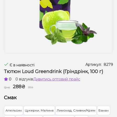
Рідини для електронних сигарет
Подарункові набори
Уцінка
Артикул:
8279
Є в наявності
Тютюн Loud Greendrink (Гріндрінк, 100 г)
0
0 відгуків
Дивитись оптовий прайс
288₴
Ціна:
310₴
Смак
Апельсин
Цукерки, Малина
Лимонад, Сливки/Крем
Банан