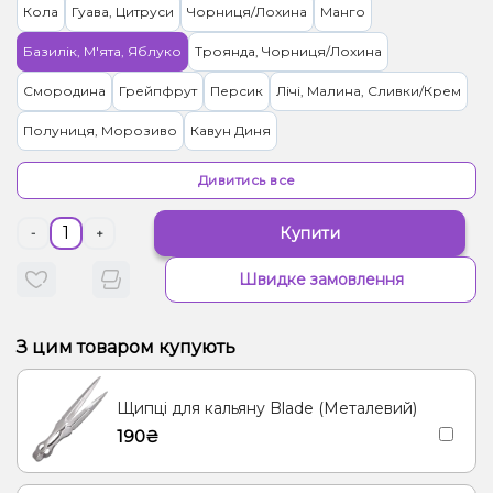
Кола
Гуава, Цитруси
Чорниця/Лохина
Манго
Базилік, М'ята, Яблуко
Троянда, Чорниця/Лохина
Смородина
Грейпфрут
Персик
Лічі, Малина, Сливки/Крем
Полуниця, Морозиво
Кавун Диня
Журавлина, Чорниця/Лохина
Імбир, Манго, Чай
Дивитись все
Лайм, Лимон
Маракуя
Малина
Груша/Дюшес
Купити
-
+
Цукерки, Мультифрукт
Гранат
Виноград
Швидке замовлення
Морозиво, Папайя
Манго, Персик, Прянощі/Спеції
Чай, Ягоди
Лимонад, Фейхоа
З цим товаром купують
Вишня/Черешня, Йогурт, Сливки/Крем
Ялинка, Ягоди
Щипці для кальяну Blade (Металевий)
Лід/Холодок
Апельсин, Ананас, Манго, Маракуя
190₴
Манго, Енергетик
Вишня Черешня
Кокос, Печиво