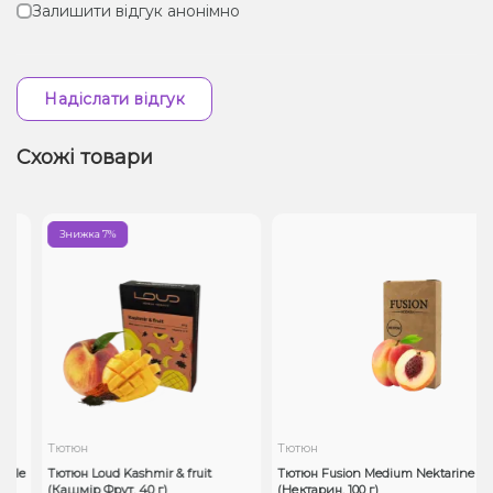
Залишити відгук анонімно
Надіслати відгук
Схожі товари
Знижка 7%
Тютюн
Тютюн
ple
Тютюн Loud Kashmir & fruit
Тютюн Fusion Medium Nektarine
(Кашмір Фрут, 40 г)
(Нектарин, 100 г)