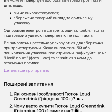
Ви можете повернути або обміняти товар протягом 14
днів, якщо:
він не використовувався;
збережено товарний вигляд та оригінальну
упаковку.
Одноразові електронні сигарети, рідини, колби, чаші та
інші товари з уцінкою поверненню не підлягають.
Всі замовлення ретельно упаковуються для зберігання
при транспортуванні. Якщо ви помітили бій або
пошкодження упаковки при отриманні, зафіксуйте це на
"Новій пошті" (фото + акт) та зв'яжіться з нами до
отримання посилки.
Детальніше про гарантію
Поширені запитання
Які основні особливості Тютюн Loud
Greendrink (Гріндрінк, 100 г)? 🔥
Тютюн Loud Greendrink (Гріндрінк, 100 г)
Чому варто купити Тютюн Loud Greendrink
відрізняється високою якістю, зручністю
(Гріндрінк, 100 г) саме у нас? 🛍️