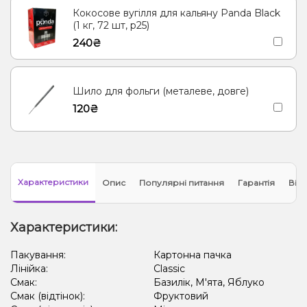
Кокосове вугілля для кальяну Panda Black
(1 кг, 72 шт, р25)
240₴
Шило для фольги (металеве, довге)
120₴
Характеристики
Опис
Популярні питання
Гарантія
Відг
Характеристики:
Пакування:
Картонна пачка
Лінійка:
Classic
Смак:
Базилік, М'ята, Яблуко
Смак (відтінок):
Фруктовий