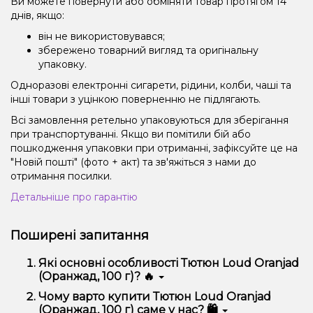
Ви можете повернути або обміняти товар протягом 14
днів, якщо:
він не використовувався;
збережено товарний вигляд та оригінальну
упаковку.
Одноразові електронні сигарети, рідини, колби, чаші та
інші товари з уцінкою поверненню не підлягають.
Всі замовлення ретельно упаковуються для зберігання
при транспортуванні. Якщо ви помітили бій або
пошкодження упаковки при отриманні, зафіксуйте це на
"Новій пошті" (фото + акт) та зв'яжіться з нами до
отримання посилки.
Детальніше про гарантію
Поширені запитання
Які основні особливості Тютюн Loud Oranjad
(Оранжад, 100 г)? 🔥
Тютюн Loud Oranjad (Оранжад, 100 г) відрізняється
Чому варто купити Тютюн Loud Oranjad
високою якістю, зручністю використання та
(Оранжад, 100 г) саме у нас? 🛍️