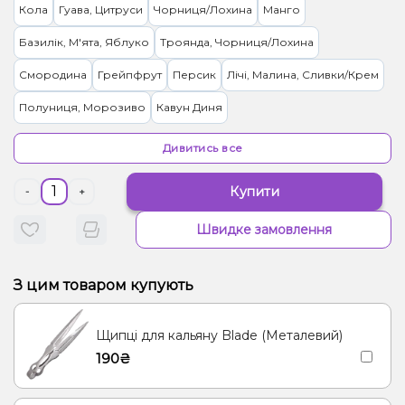
Кола
Гуава, Цитруси
Чорниця/Лохина
Манго
Базилік, М'ята, Яблуко
Троянда, Чорниця/Лохина
Смородина
Грейпфрут
Персик
Лічі, Малина, Сливки/Крем
Полуниця, Морозиво
Кавун Диня
Журавлина, Чорниця/Лохина
Імбир, Манго, Чай
Дивитись все
Лайм, Лимон
Маракуя
Малина
Груша/Дюшес
Купити
-
+
Цукерки, Мультифрукт
Гранат
Виноград
Швидке замовлення
Морозиво, Папайя
Манго, Персик, Прянощі/Спеції
Чай, Ягоди
Лимонад, Фейхоа
З цим товаром купують
Вишня/Черешня, Йогурт, Сливки/Крем
Ялинка, Ягоди
Щипці для кальяну Blade (Металевий)
Лід/Холодок
Апельсин, Ананас, Манго, Маракуя
190₴
Манго, Енергетик
Вишня Черешня
Кокос, Печиво