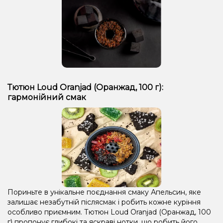
Тютюн Loud Oranjad (Оранжад, 100 г):
гармонійний смак
Пориньте в унікальне поєднання смаку Апельсин, яке
залишає незабутній післясмак і робить кожне куріння
особливо приємним. Тютюн Loud Oranjad (Оранжад, 100
г) пропонує глибокі та яскраві нотки, що робить його