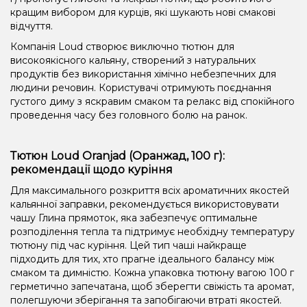
кращим вибором для курців, які шукають нові смакові
відчуття.
Компанія Loud створює виключно тютюн для
високоякісного кальяну, створений з натуральних
продуктів без використання хімічно небезпечних для
людини речовин. Користувачі отримують поєднання
густого диму з яскравим смаком та релакс від спокійного
проведення часу без головного болю на ранок.
Тютюн Loud Oranjad (Оранжад, 100 г):
рекомендації щодо куріння
Для максимального розкриття всіх ароматичних якостей
кальянної заправки, рекомендується використовувати
чашу Глина прямоток, яка забезпечує оптимальне
розподілення тепла та підтримує необхідну температуру
тютюну під час куріння. Цей тип чаші найкраще
підходить для тих, хто прагне ідеального балансу між
смаком та димністю. Кожна упаковка тютюну вагою 100 г
герметично запечатана, щоб зберегти свіжість та аромат,
полегшуючи зберігання та запобігаючи втраті якостей.