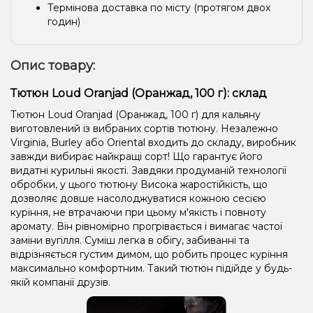
Термінова доставка по місту (протягом двох
годин)
Опис товару:
Тютюн Loud Oranjad (Оранжад, 100 г): склад
Тютюн Loud Oranjad (Оранжад, 100 г) для кальяну
виготовлений із вибраних сортів тютюну. Незалежно
Virginia, Burley або Oriental входить до складу, виробник
завжди вибирає найкращі сорт! Що гарантує його
видатні курильні якості. Завдяки продуманій технології
обробки, у цього тютюну Висока жаростійкість, що
дозволяє довше насолоджуватися кожною сесією
куріння, не втрачаючи при цьому м'якість і повноту
аромату. Він рівномірно прогрівається і вимагає частої
заміни вугілля. Суміш легка в обігу, забиванні та
відрізняється густим димом, що робить процес куріння
максимально комфортним. Такий тютюн підійде у будь-
якій компанії друзів.