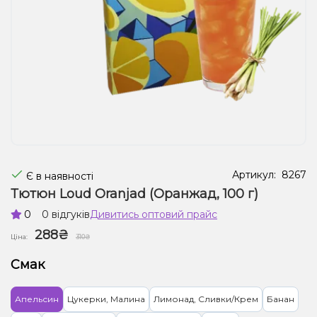
Рідини для електронних сигарет
Подарункові набори
Уцінка
Артикул:
8267
Є в наявності
Тютюн Loud Oranjad (Оранжад, 100 г)
0
0 відгуків
Дивитись оптовий прайс
288₴
Ціна:
310₴
Смак
Апельсин
Цукерки, Малина
Лимонад, Сливки/Крем
Банан