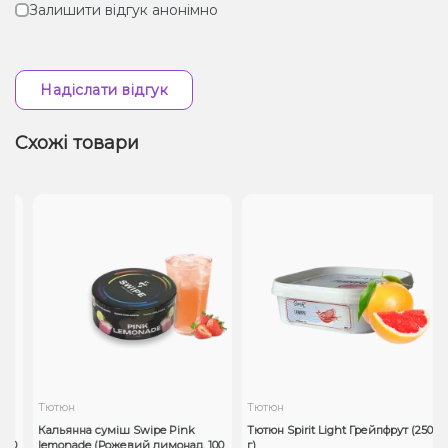
Залишити відгук анонімно
Надіслати відгук
Схожі товари
Тютюн
Тютюн
Кальянна суміш Swipe Pink
Тютюн Spirit Light Грейпфрут (250
50
lemonade (Рожевий лимонад, 100
г)