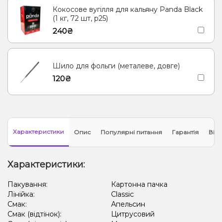
Кокосове вугілля для кальяну Panda Black
(1 кг, 72 шт, р25)
240₴
Шило для фольги (металеве, довге)
120₴
Характеристики
Опис
Популярні питання
Гарантія
Відг
Характеристики:
Пакування:
Картонна пачка
Лінійка:
Classic
Смак:
Апельсин
Смак (відтінок):
Цитрусовий