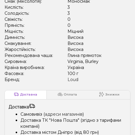
Смак (міксологія):
Моносмак
Кислість:
3
Солодкість:
3
Свіжість:
0
Пряність:
0
Міцність:
Міцний
Димність:
Висока
Смакування:
Висока
Жаростійкість:
Висока
Рекомендована чаша:
Глина прямоток
Сировина:
Virginia, Burley
Країна виробника:
Україна
Фасовка:
100 г
Бренд:
Loud
Доставка
Оплата
Знижки
Доставка
Самовивіз (
адреси магазинів
)
Доставка ТК "Нова Пошта" (згідно з тарифами
компанії)
Доставка містом Дніпро (від 80 грн)