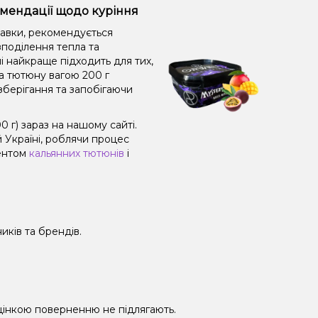
комендації щодо куріння
равки, рекомендується
поділення тепла та
і найкраще підходить для тих,
а тютюну вагою 200 г
зберігання та запобігаючи
0 г) зараз на нашому сайті.
 Україні, роблячи процес
ментом
кальянних тютюнів
і
иків та брендів.
 уцінкою поверненню не підлягають.