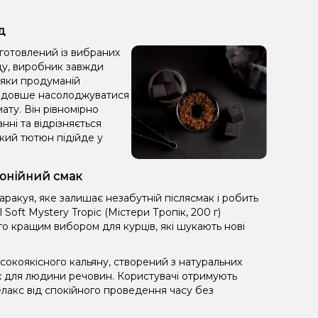
д
иготовлений із вибраних
аду, виробник завжди
дяки продуманій
яє довше насолоджуватися
ату. Він рівномірно
анні та відрізняється
кий тютюн підійде у
рмонійний смак
ракуя, яке залишає незабутній післясмак і робить
oft Mystery Tropic (Містери Тропік, 200 г)
го кращим вибором для курців, які шукають нові
окоякісного кальяну, створений з натуральних
х для людини речовин. Користувачі отримують
лакс від спокійного проведення часу без