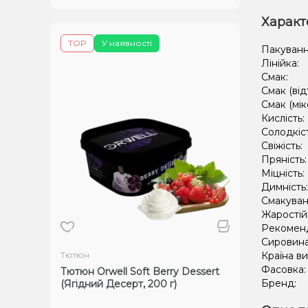
Характ
TOP
У наявності
Пакуванн
Лінійка:
Смак:
Смак (від
Смак (мік
Кислість:
Солодкіс
Свіжість:
Пряність
Міцність:
Димність
Смакуван
Жаростій
Рекомен
Сировин
Тютюн
Країна в
Фасовка
Тютюн Orwell Soft Berry Dessert
Бренд:
(Ягідний Десерт, 200 г)