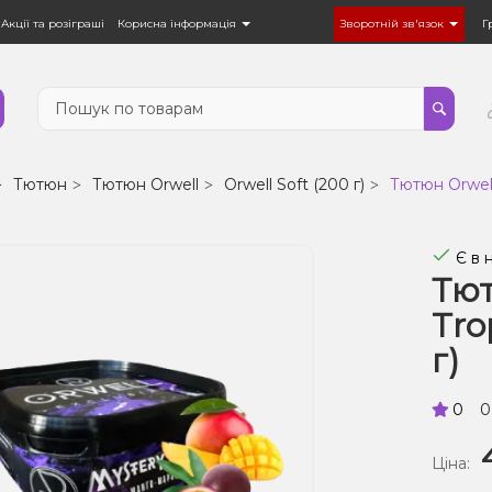
Акції та розіграші
Корисна інформація
Зворотній зв'язок
Г
Тютюн
Тютюн Orwell
Orwell Soft (200 г)
Тютюн Orwell
Є в 
Тют
Tro
г)
0
0
Ціна: