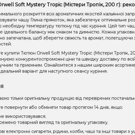
rwell Soft Mystery Tropic (Містери Тропік, 200 г): ре
имального розкриття всіх ароматичних якостей кальянної зап
овувати чашу Глина прямоток, яка забезпечує оптимальне роз
є необхідну температуру тютюну під час куріння. Цей тип чаш
не ідеального балансу між смаком та димністю. Кожна упаковк
но запечатана, щоб зберегти свіжість та аромат, полегшуючи 
остей.
 купити Тютюн Orwell Soft Mystery Tropic (Містери Тропік, 20
нуємо конкурентоспроможні ціни та швидку доставку по всій
зручним та приємним. Ознайомтеся з нашим широким асорти
ідеальний варіант для наступного сеансу куріння.
ія
ємо тільки оригінальну продукцію від перевірених постачальн
е повернути або обміняти товар протягом 14 днів, якщо:
 не використовувався;
режено товарний вигляд та оригінальну упаковку.
і електронні сигарети, рідини, колби, чаші та інші товари з