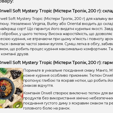
овару:
well Soft Mystery Tropic (Містери Тропік, 200 г): скла
ell Soft Mystery Tropic (Містери Тропік, 200 г) для кальяну в
тюну. Незалежно Virginia, Burley або Oriental входить до скл
айкращі сорт! Що гарантує його видатні курильні якості. Зав
ії обробки, у цього тютюну Висока жаростійкість, що дозвол
сією куріння, не втрачаючи при цьому м'якість і повноту аром
ться і вимагає частої заміни вугілля. Суміш легка в обігу, забив
имом, що робить процес куріння максимально комфортним. Та
 компанії друзів.
well Soft Mystery Tropic (Містери Тропік, 200 г): га
Пориньте в унікальне поєднання смаку Манго, Ма
кожне куріння особливо приємним. Тютюн Orwell S
пропонує глибокі та яскраві нотки, що робить йо
смакові відчуття.
Компанія Orwell створює виключно тютюн для вис
продуктів без використання хімічно небезпечни
поєднання густого диму з яскравим смаком та ре
головного болю на ранок.