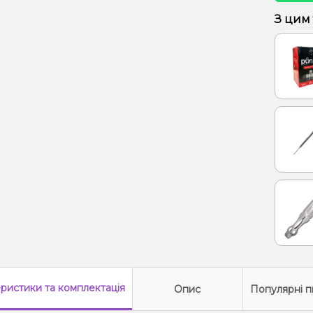
Кавун
З цим
еристики
та комплектація
Опис
Популярні п