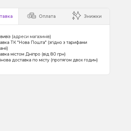
тавка
Оплата
Знижки
вивіз (
адреси магазинів
)
авка ТК "Нова Пошта" (згідно з тарифами
нії)
авка містом Дніпро (від 80 грн)
інова доставка по місту (протягом двох годин)