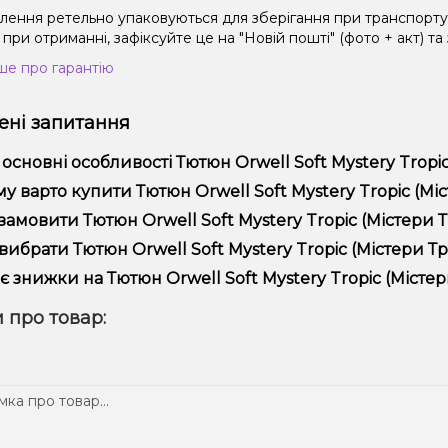
влення ретельно упаковуються для зберігання при транспорт
при отриманні, зафіксуйте це на "Новій пошті" (фото + акт) та
ше про гарантію
ні запитання
 основні особливості Тютюн Orwell Soft Mystery Tropic 
юн Orwell Soft Mystery Tropic (Містери Тропік, 200 г) відрізн
у варто купити Тютюн Orwell Soft Mystery Tropic (Місте
ійністю.
пропонуємо тільки оригінальну продукцію, широкий асортимент,
замовити Тютюн Orwell Soft Mystery Tropic (Містери Тр
лярні акції та знижки для клієнтів!
рмити замовлення можна в кілька кліків:
вибрати Тютюн Orwell Soft Mystery Tropic (Містери Тро
Додайте Тютюн Orwell Soft Mystery Tropic (Містери Тропік, 
ір залежить від ваших уподобань – наприклад, якщо це кальян,
є знижки на Тютюн Orwell Soft Mystery Tropic (Містери
п – потужність та смак. Наші менеджери допоможуть підібрати
Перейдіть до оформлення замовлення.
! Ми регулярно проводимо акції та пропонуємо спеціальні проп
 про товар:
Виберіть зручний спосіб оплати та доставки.
ому телеграм-каналі, щоб не проґавити вигідні пропозиції!
Підтвердіть замовлення – ми швидко надішлемо його вам!
тавка доступна по всій Україні, терміни залежать від вашого 