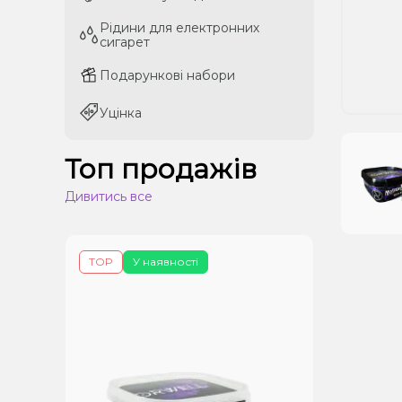
Рідини для електронних
Рідини для електронних
сигарет
сигарет
Подарункові набори
Подарункові набори
Уцінка
Уцінка
Топ продажів
Дивитись все
TOP
У наявності