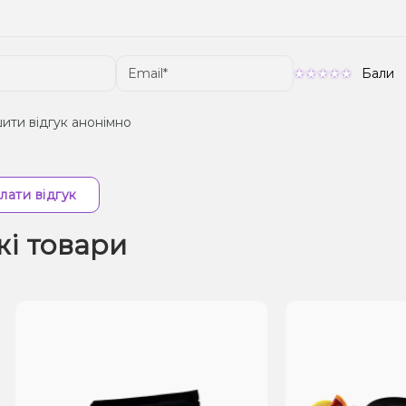
Бали
ити відгук анонімно
лати відгук
жі товари