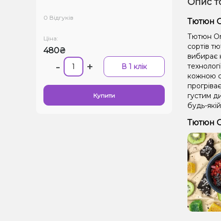
Опис т
0 Відгуків
Тютюн Or
Тютюн Orw
Ціна:
сортів тю
480₴
вибирає н
-
+
технолог
В 1 клік
кожною се
прогріває
густим д
Купити
будь-якій
Тютюн Or