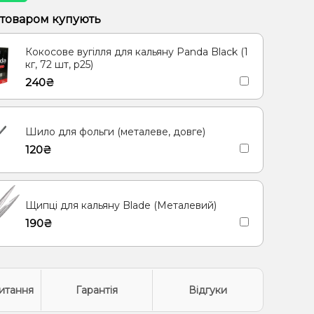
 Диня
Пітайя/Драконовий фрукт
 товаром купують
Кокосове вугілля для кальяну Panda Black (1
кг, 72 шт, р25)
240₴
Шило для фольги (металеве, довге)
120₴
Щипці для кальяну Blade (Металевий)
190₴
итання
Гарантія
Відгуки