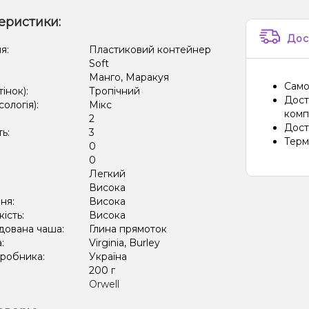
еристики:
Дос
я:
Пластиковий контейнер
Soft
Манго, Маракуя
Само
тінок):
Тропічний
Дост
сологія):
Мікс
компа
2
Дост
ть:
3
Терм
0
:
0
Легкий
:
Висока
ня:
Висока
кість:
Висока
дована чаша:
Глина прямоток
а:
Virginia, Burley
иробника:
Україна
:
200 г
Orwell