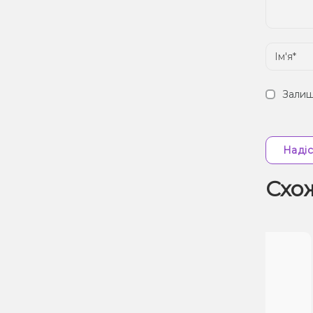
Залиш
Надіс
Схо