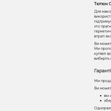
Тютюн O
Для макс
використ
підтриму
хто праг
герметич
втраті як
Ви можете
Ми пропо
купівлі 
виберіть 
Гарант
Ми прода
Ви может
він
збе
Одноразов