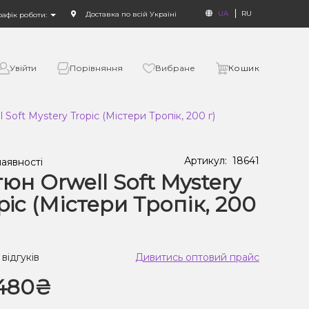
UA
RU
Доставка по всій Україні
рафік роботи:
Увійти
Порівняння
Вибране
Кошик
 Soft Mystery Tropic (Містери Тропік, 200 г)
Артикул:
18641
наявності
юн Orwell Soft Mystery
pic (Містери Тропік, 200
 відгуків
Дивитись оптовий прайс
480₴