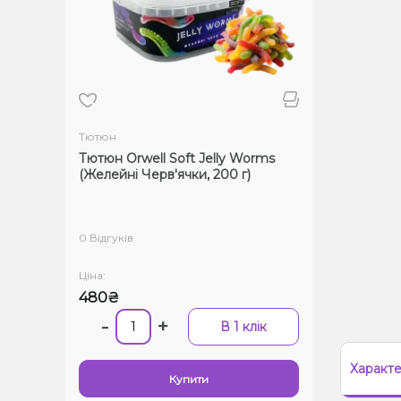
Тютюн
Тютюн Orwell Soft Jelly Worms
(Желейні Черв'ячки, 200 г)
0 Відгуків
Ціна:
480₴
-
+
В 1 клік
Характ
Купити