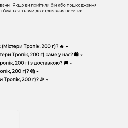
уванні. Якщо ви помітили бій або пошкодження
 зв'яжіться з нами до отримання посилки.
(Містери Тропік, 200 г)? 🔥
яється високою якістю, зручністю використання та
ри Тропік, 200 г) саме у нас? 🛍️
 вигідні ціни та швидку доставку. Крім того, у нас
опік, 200 г) з доставкою? 🚚
пік, 200 г)? 🤔
200 г) до кошика.
 враховуйте розмір, матеріал та тип чаші, якщо
 Тропік, 200 г)? 🎉
 ідеальний варіант.
озиції. Слідкуйте за оновленнями на сайті та в
розташування.