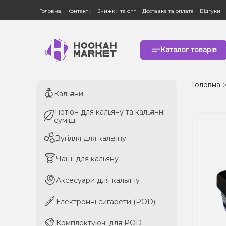
Головна
Контакти
Знижки та опт
Доставка та оплата
Відгуки
Каталог товарів
Головна
Кальяни
Кальяни
Тютюн для кальяну та кальянні
Тютюн для кальяну та кальянні
суміші
суміші
Вугілля для кальяну
Вугілля для кальяну
Чаші для кальяну
Чаші для кальяну
Аксесуари для кальяну
Аксесуари для кальяну
Електронні сигарети (POD)
Електронні сигарети (POD)
Комплектуючі для POD
Комплектуючі для POD