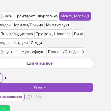
Лайм
Грейпфрут
Журавлина
Манго, Маракуя
олодок, Чорниця/Лохина
Мультифрукт
 Пиріг/Кондитерка
Трюфель, Шоколад
Вино
лодок, Цитруси
Ягоди
(фруктова), Мультифрукт
Прянощі/Спеції, Чай
Прянощі/Спеції, Яблуко
Цукерки, Мультифрукт
Дивитись все
и, Енергетик
Лід/Холодок
Мультифрукт, Ягоди
+
 Ягоди
Персик, Чай
Малина
Ананас
/Черешня, Гранат
Слива
М'ята
Купити
и/Крем, Ягоди
Желейки
Прянощі/Спеції, Яблуко
е замовлення
рад
Ром
Полуниця, Манго
Полуниця, Мохіто
ності