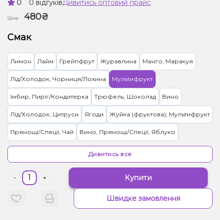
0
0 відгуків
Дивитись оптовий прайс
480₴
Ціна:
Смак
Лимон
Лайм
Грейпфрут
Журавлина
Манго, Маракуя
Лід/Холодок, Чорниця/Лохина
Мультифрукт
Імбир, Пиріг/Кондитерка
Трюфель, Шоколад
Вино
Лід/Холодок, Цитруси
Ягоди
Жуйка (фруктова), Мультифрукт
Прянощі/Спеції, Чай
Вино, Прянощі/Спеції, Яблуко
Цукерки, Мультифрукт
Цитруси, Енергетик
Лід/Холодок
Дивитись все
Мультифрукт, Ягоди
Банан, Ягоди
Персик, Чай
Малина
Купити
-
+
Ананас
Вишня/Черешня, Гранат
Слива
М'ята
Швидке замовлення
Вершки/Крем, Ягоди
Желейки
Прянощі/Спеції, Яблуко