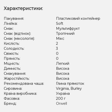
Характеристики:
Пакування:
Пластиковий контейнер
Лінійка:
Soft
Смак:
Мультифрукт
Смак (відтінок):
Тропічний
Смак (міксологія):
Мікс
Кислість:
2
Солодкість:
3
Свіжість:
0
Пряність:
0
Міцність:
Легкий
Димність:
Висока
Смакування:
Висока
Жаростійкість:
Висока
Рекомендована чаша:
Глина прямоток
Сировина:
Virginia, Burley
Країна виробника:
Україна
Фасовка:
200 г
Бренд:
Orwell