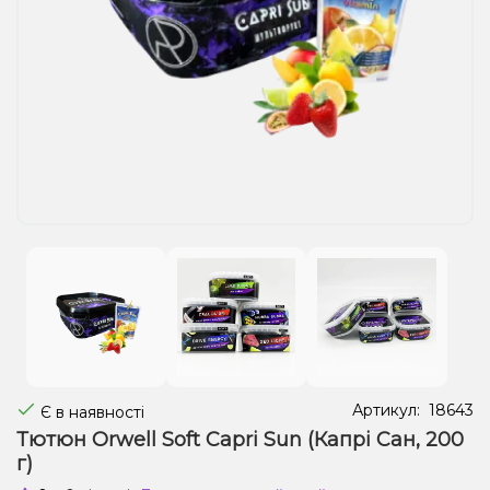
Рідини для електронних сигарет
Подарункові набори
Уцінка
Артикул:
18643
Є в наявності
Тютюн Orwell Soft Capri Sun (Капрі Сан, 200
г)