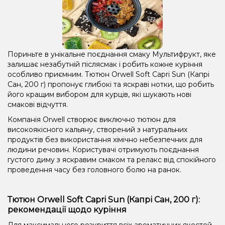
Пориньте в унікальне поєднання смаку Мультифрукт, яке
залишає незабутній післясмак і робить кожне куріння
особливо приємним. Тютюн Orwell Soft Capri Sun (Капрі
Сан, 200 г) пропонує глибокі та яскраві нотки, що робить
його кращим вибором для курців, які шукають нові
смакові відчуття.
Компанія Orwell створює виключно тютюн для
високоякісного кальяну, створений з натуральних
продуктів без використання хімічно небезпечних для
людини речовин. Користувачі отримують поєднання
густого диму з яскравим смаком та релакс від спокійного
проведення часу без головного болю на ранок.
Тютюн Orwell Soft Capri Sun (Капрі Сан, 200 г):
рекомендації щодо куріння
Для максимального розкриття всіх ароматичних якостей