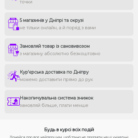
точки
5 магазинів у Дніпрі та окрузі
не тільки онлайн, а й поряд з вами
Замовляй товар із самовивозом
з магазину абсолютно безкоштовно
Кур'єрська доставка по Дніпру
можемо доставити прямо до рук
Накопичувальна система знижок
замовляй більше, плати менше
Будь в курсі всіх подій
Дізнайся про все найпершим, щоб точно не прогаяти наші унікальні