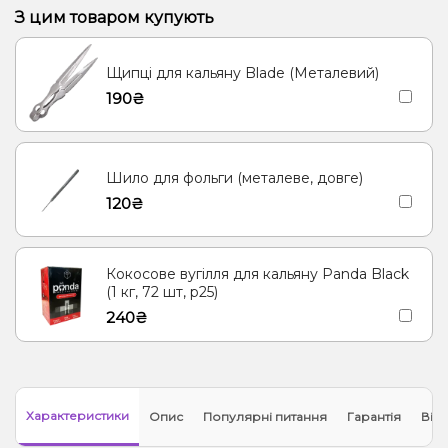
Виноград
Ром
Полуниця, Манго
Полуниця, Мохіто
З цим товаром купують
Кавун Диня
Пітайя/Драконовий фрукт
Щипці для кальяну Blade (Металевий)
190₴
Шило для фольги (металеве, довге)
120₴
Кокосове вугілля для кальяну Panda Black
(1 кг, 72 шт, р25)
240₴
Характеристики
Опис
Популярні питання
Гарантія
Відг