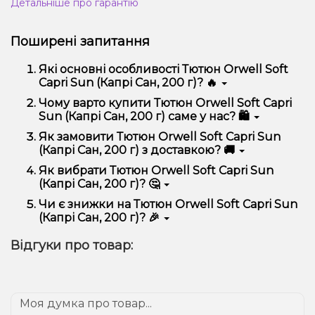
Детальніше про гарантію
Поширені запитання
Які основні особливості Тютюн Orwell Soft
Capri Sun (Капрі Сан, 200 г)? 🔥
Тютюн Orwell Soft Capri Sun (Капрі Сан, 200 г)
Чому варто купити Тютюн Orwell Soft Capri
відрізняється високою якістю, зручністю
Sun (Капрі Сан, 200 г) саме у нас? 🛍️
використання та надійністю.
Ми пропонуємо тільки оригінальну продукцію,
Як замовити Тютюн Orwell Soft Capri Sun
широкий асортимент, вигідні ціни та швидку
(Капрі Сан, 200 г) з доставкою? 🚚
доставку. Крім того, у нас регулярні акції та знижки
для клієнтів!
Оформити замовлення можна в кілька кліків:
Як вибрати Тютюн Orwell Soft Capri Sun
(Капрі Сан, 200 г)? 🤔
Додайте Тютюн Orwell Soft Capri Sun (Капрі
Сан, 200 г) до кошика.
Вибір залежить від ваших уподобань – наприклад,
Чи є знижки на Тютюн Orwell Soft Capri Sun
Перейдіть до оформлення замовлення.
якщо це кальян, враховуйте розмір, матеріал та тип
(Капрі Сан, 200 г)? 🎉
чаші, якщо вейп – потужність та смак. Наші
Виберіть зручний спосіб оплати та доставки.
менеджери допоможуть підібрати ідеальний
Так! Ми регулярно проводимо акції та пропонуємо
Підтвердіть замовлення – ми швидко
Відгуки про товар:
варіант.
спеціальні пропозиції. Слідкуйте за оновленнями на
надішлемо його вам!
сайті та в нашому телеграм-каналі, щоб не
Доставка доступна по всій Україні, терміни
проґавити вигідні пропозиції!
залежать від вашого розташування.