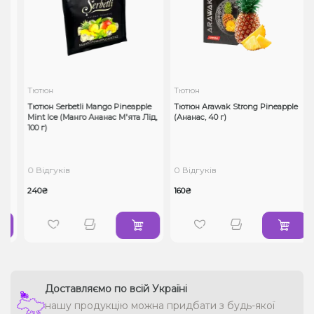
Тютюн
Тютюн
Тютюн Serbetli Mango Pineapple
Тютюн Arawak Strong Pineapple
Mint Ice (Манго Ананас М'ята Лід,
(Ананас, 40 г)
100 г)
0 Відгуків
0 Відгуків
240₴
160₴
Доставляємо по всій Україні
нашу продукцію можна придбати з будь-якої