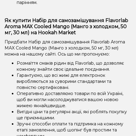
парінням.
Як купити Набір для самозамішування Flavorlab
Aroma MAX Cooled Mango (Манго з холодком, 50
мг, 30 мл) на Hookah Market
Придбати Набір для самозамішування Flavorlab Aroma
MAX Cooled Mango (Манго з холодком, 50 мг, 30 мл)
можна на нашому сайті. Ось що ми пропонуємо:
Розмаїття смаків рідин від Flavorlab, що дозволяє
кожному знайти своє ідеальне поєднання.
Гарантуємо, що всі жижі для електронок
виробляються за суворими стандартами та
повністю сертифіковані.
Оперативно доставляємо товари по всій Україні,
щоб ви могли насолоджуватися вашою новою
жижею якнайшвидше.
Вигідні ціни та регулярні акції, які роблять покупку
ще приємнішими.
Зручні способи оплати та підтримка на кожному
етапі замовлення, щоб шопінг був простим та
комфортним.