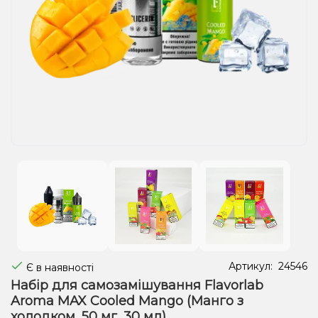
Рідини для електронних сигарет
Подарункові набори
Уцінка
Артикул:
24546
Є в наявності
Набір для самозамішування Flavorlab
Aroma MAX Cooled Mango (Манго з
холодком, 50 мг, 30 мл)