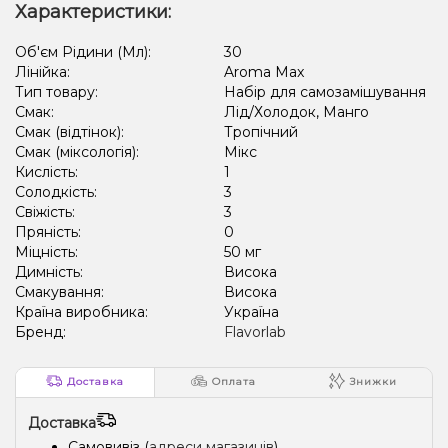
Характеристики:
Об'єм Рідини (Мл):
30
Лінійка:
Aroma Max
Тип товару:
Набір для самозамішування
Смак:
Лід/Холодок, Манго
Смак (відтінок):
Тропічний
Смак (міксологія):
Мікс
Кислість:
1
Солодкість:
3
Свіжість:
3
Пряність:
0
Міцність:
50 мг
Димність:
Висока
Смакування:
Висока
Країна виробника:
Україна
Бренд:
Flavorlab
Доставка
Оплата
Знижки
Доставка
Самовивіз (
адреси магазинів
)