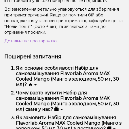
інші товари з уцінкою поверненню не підлягають.
Всі замовлення ретельно упаковуються для зберігання
при транспортуванні. Якщо ви помітили бій або
пошкодження упаковки при отриманні, зафіксуйте це на
"Новій пошті" (фото + акт) та зв'яжіться з нами до
отримання посилки.
Детальніше про гарантію
Поширені запитання
Які основні особливості Набір для
самозамішування Flavorlab Aroma MAX
Cooled Mango (Манго з холодком, 50 мг, 30
мл)? 🔥
Набір для самозамішування Flavorlab Aroma MAX
Чому варто купити Набір для
Cooled Mango (Манго з холодком, 50 мг, 30 мл)
самозамішування Flavorlab Aroma MAX
відрізняється високою якістю, зручністю
Cooled Mango (Манго з холодком, 50 мг, 30
використання та надійністю.
мл) саме у нас? 🛍️
Ми пропонуємо тільки оригінальну продукцію,
Як замовити Набір для самозамішування
широкий асортимент, вигідні ціни та швидку
Flavorlab Aroma MAX Cooled Mango (Манго з
доставку. Крім того, у нас регулярні акції та знижки
холодком, 50 мг, 30 мл) з доставкою? 🚚