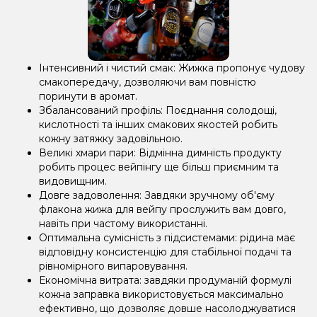
Інтенсивний і чистий смак: Жижка пропонує чудову
смакопередачу, дозволяючи вам повністю
поринути в аромат.
Збалансований профіль: Поєднання солодощі,
кислотності та інших смакових якостей робить
кожну затяжку задовільною.
Великі хмари пари: Відмінна димність продукту
робить процес вейпінгу ще більш приємним та
видовищним.
Довге задоволення: Завдяки зручному об'єму
флакона жижа для вейпу прослужить вам довго,
навіть при частому використанні.
Оптимальна сумісність з підсистемами: рідина має
відповідну консистенцію для стабільної подачі та
рівномірного випаровування.
Економічна витрата: завдяки продуманій формулі
кожна заправка використовується максимально
ефективно, що дозволяє довше насолоджуватися