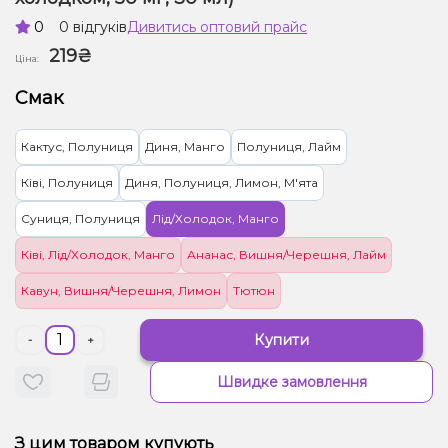
0
0 відгуків
Дивитись оптовий прайс
219₴
Ціна:
Смак
Кактус, Полуниця
Диня, Манго
Полуниця, Лайм
Ківі, Полуниця
Диня, Полуниця, Лимон, М'ята
Суниця, Полуниця
Лід/Холодок, Манго
Ківі, Лід/Холодок, Манго
Ананас, Вишня/Черешня, Лайм
Кавун, Вишня/Черешня, Лимон
Тютюн
Купити
-
+
Швидке замовлення
З цим товаром купують