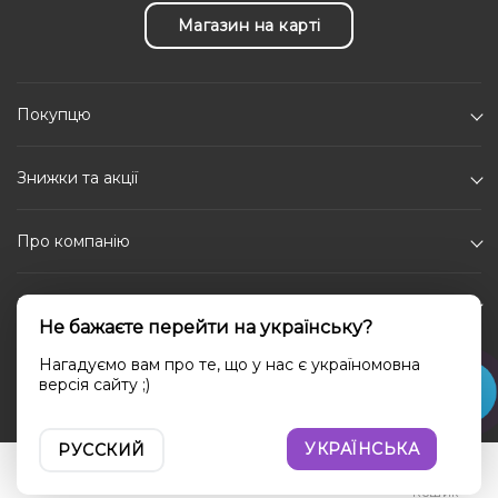
Магазин на карті
Покупцю
Знижки та акції
Про компанію
Каталог
Не бажаєте перейти на українську?
Соціальні мережі
Нагадуємо вам про те, що у нас є україномовна
версія сайту ;)
УКРАЇНСЬКА
РУССКИЙ
Увійти
Порівняння
Вибране
Кошик