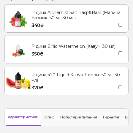
Рідина Alchemist Salt Rasp&Basil (Малина
Базилік, 50 мг, 30 мл)
340₴
Рідина Elfliq Watermelon (Кавун, 30 мл)
350₴
Рідина 420 Liquid Кавун Лимон (50 мг, 30
мл)
320₴
Характеристики
Опис
Популярні питання
Гарантія
Відг