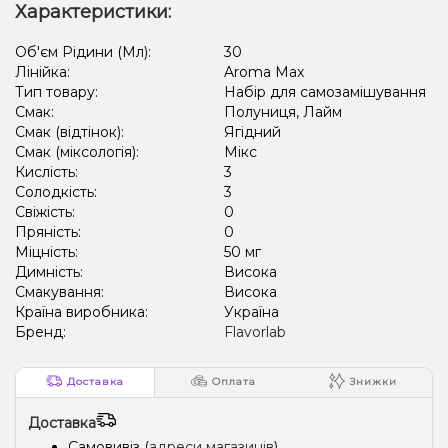
Характеристики:
Об'єм Рідини (Мл):
30
Лінійка:
Aroma Max
Тип товару:
Набір для самозамішування
Смак:
Полуниця, Лайм
Смак (відтінок):
Ягідний
Смак (міксологія):
Мікс
Кислість:
3
Солодкість:
3
Свіжість:
0
Пряність:
0
Міцність:
50 мг
Димність:
Висока
Смакування:
Висока
Країна виробника:
Україна
Бренд:
Flavorlab
Доставка
Оплата
Знижки
Доставка
Самовивіз (
адреси магазинів
)