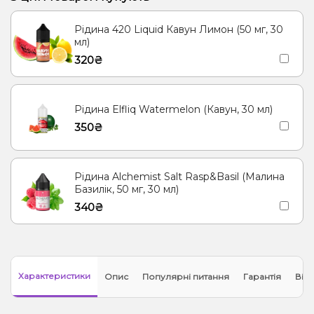
Рідина 420 Liquid Кавун Лимон (50 мг, 30
мл)
320₴
Рідина Elfliq Watermelon (Кавун, 30 мл)
350₴
Рідина Alchemist Salt Rasp&Basil (Малина
Базилік, 50 мг, 30 мл)
340₴
Характеристики
Опис
Популярні питання
Гарантія
Відг