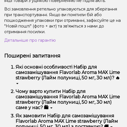
інші товари з уцінкою поверненню не підлягають.
Всі замовлення ретельно упаковуються для зберігання
при транспортуванні. Якщо ви помітили бій або
пошкодження упаковки при отриманні, зафіксуйте це на
"Новій пошті" (фото + акт) та зв'яжіться з нами до
отримання посилки.
Детальніше про гарантію
Поширені запитання
Які основні особливості Набір для
самозамішування Flavorlab Aroma MAX Lime
strawberry (Лайм полуниці, 50 мг, 30 мл)? 🔥
Набір для самозамішування Flavorlab Aroma MAX
Чому варто купити Набір для
Lime strawberry (Лайм полуниці, 50 мг, 30 мл)
самозамішування Flavorlab Aroma MAX Lime
відрізняється високою якістю, зручністю
strawberry (Лайм полуниці, 50 мг, 30 мл)
використання та надійністю.
саме у нас? 🛍️
Ми пропонуємо тільки оригінальну продукцію,
Як замовити Набір для самозамішування
широкий асортимент, вигідні ціни та швидку
Flavorlab Aroma MAX Lime strawberry (Лайм
доставку. Крім того, у нас регулярні акції та знижки
полуниці, 50 мг, 30 мл) з доставкою? 🚚