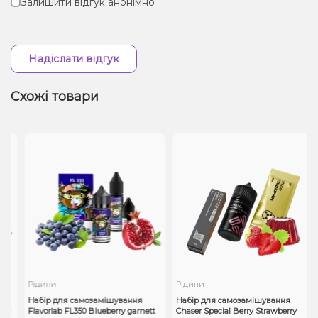
Залишити відгук анонімно
Надіслати відгук
Схожі товари
Рідини
Рідини
Набір для самозамішування
Набір для самозамішування
65
Flavorlab FL350 Blueberry garnett
Chaser Special Berry Strawberry