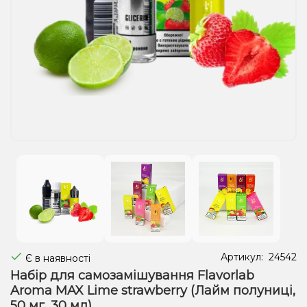
Рідини для електронних сигарет
Подарункові набори
Уцінка
Артикул:
24542
Є в наявності
Набір для самозамішування Flavorlab
Aroma MAX Lime strawberry (Лайм полуниці,
50 мг, 30 мл)