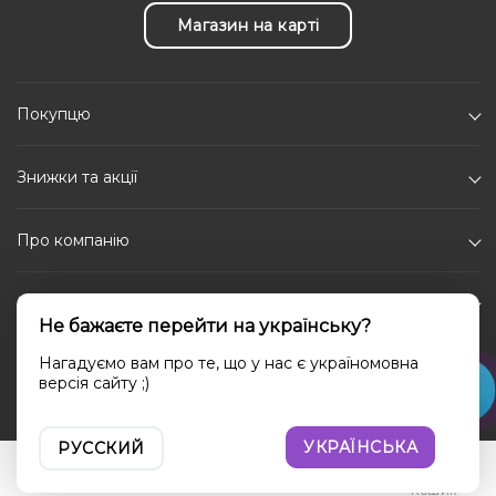
Магазин на карті
Покупцю
Знижки та акції
Про компанію
Каталог
Не бажаєте перейти на українську?
Соціальні мережі
Нагадуємо вам про те, що у нас є україномовна
версія сайту ;)
УКРАЇНСЬКА
РУССКИЙ
Увійти
Порівняння
Вибране
Кошик