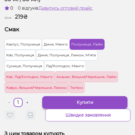
0
0 відгуків
Дивитись оптовий прайс
219₴
Ціна:
Смак
Кактус, Полуниця
Диня, Манго
Полуниця, Лайм
Ківі, Полуниця
Диня, Полуниця, Лимон, М'ята
Суниця, Полуниця
Лід/Холодок, Манго
Ківі, Лід/Холодок, Манго
Ананас, Вишня/Черешня, Лайм
Кавун, Вишня/Черешня, Лимон
Тютюн
Купити
-
+
Швидке замовлення
З цим товаром купують