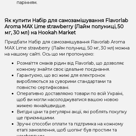
парінням.
Як купити Набір для самозамішування Flavorlab
Aroma MAX Lime strawberry (Лайм полуниці, 50
мг, 30 мл) на Hookah Market
Придбати Набір для самозамішування Flavorlab Aroma
MAX Lime strawberry (Лайм полуниці, 50 мг, 30 мл) можна
на нашому сайті. Ось що ми пропонуємо:
Розмаїття смаків рідин від Flavorlab, що дозволяє
кожному знайти своє ідеальне поєднання.
Гарантуємо, що всі жижі для електронок
виробляються за суворими стандартами та
повністю сертифіковані.
Оперативно доставляємо товари по всій Україні,
щоб ви могли насолоджуватися вашою новою
жижею якнайшвидше.
Вигідні ціни та регулярні акції, які роблять покупку
ще приємнішими.
Зручні способи оплати та підтримка на кожному
етапі замовлення, щоб шопінг був простим та
комфортним.