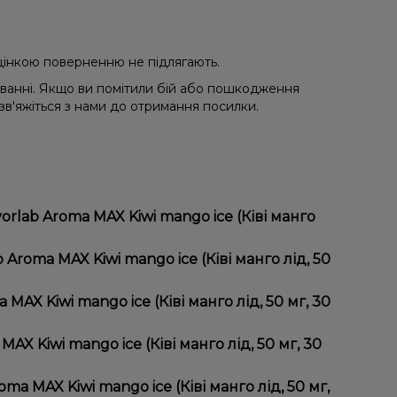
 уцінкою поверненню не підлягають.
уванні. Якщо ви помітили бій або пошкодження
 зв'яжіться з нами до отримання посилки.
orlab Aroma MAX Kiwi mango ice (Ківі манго
ві манго лід, 50 мг, 30 мл) відрізняється високою
roma MAX Kiwi mango ice (Ківі манго лід, 50
 вигідні ціни та швидку доставку. Крім того, у нас
AX Kiwi mango ice (Ківі манго лід, 50 мг, 30
X Kiwi mango ice (Ківі манго лід, 50 мг, 30
 mango ice (Ківі манго лід, 50 мг, 30 мл) до
 враховуйте розмір, матеріал та тип чаші, якщо
a MAX Kiwi mango ice (Ківі манго лід, 50 мг,