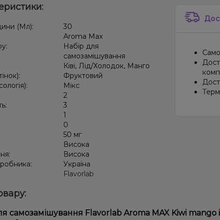
еристики:
Дос
дини (Мл):
30
Aroma Max
ру:
Набір для
Само
самозамішування
Дост
Ківі, Лід/Холодок, Манго
компа
тінок):
Фруктовий
Дост
сологія):
Мікс
Терм
2
ть:
3
1
:
0
50 мг
:
Висока
ня:
Висока
иробника:
Україна
Flavorlab
овару:
я самозамішування Flavorlab Aroma MAX Kiwi mango ice