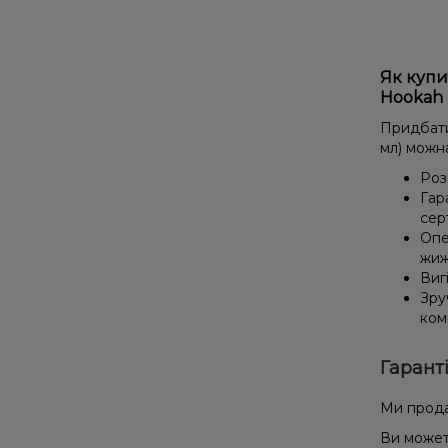
Як купит
Hookah 
Придбати 
мл) можн
Роз
Гар
сер
Опе
жиж
Виг
Зру
ком
Гарант
Ми прода
Ви может