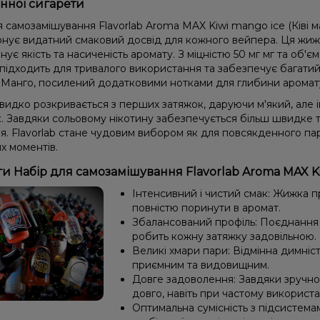
нної сигарети
 самозамішування Flavorlab Aroma MAX Kiwi mango ice (Ківі ман
онує видатний смаковий досвід для кожного вейпера. Ця жиж
цінує якість та насиченість аромату. З міцністю 50 мг мг та об'є
підходить для тривалого використання та забезпечує багатий с
 Манго, посилений додатковими нотками для глибини аромат
видко розкривається з перших затяжок, даруючи м'який, але 
к. Завдяки сольовому нікотину забезпечується більш швидке 
. Flavorlab стане чудовим вибором як для повсякденного парі
х моментів.
и Набір для самозамішування Flavorlab Aroma MAX Kiwi 
Інтенсивний і чистий смак: Жижка 
повністю поринути в аромат.
Збалансований профіль: Поєднання 
робить кожну затяжку задовільною.
Великі хмари пари: Відмінна димніс
приємним та видовищним.
Довге задоволення: Завдяки зручно
довго, навіть при частому використа
Оптимальна сумісність з підсистема