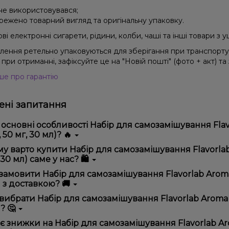
 не використовувався;
режено товарний вигляд та оригінальну упаковку.
і електронні сигарети, рідини, колби, чаші та інші товари з
влення ретельно упаковуються для зберігання при транспорт
при отриманні, зафіксуйте це на "Новій пошті" (фото + акт) та
ше про гарантію
ні запитання
 основні особливості Набір для самозамішування Flav
, 50 мг, 30 мл)? 🔥
ір для самозамішування Flavorlab Aroma MAX Kiwi mango ice (Кі
у варто купити Набір для самозамішування Flavorlab A
стю, зручністю використання та надійністю.
 30 мл) саме у нас? 🛍️
пропонуємо тільки оригінальну продукцію, широкий асортимент,
замовити Набір для самозамішування Flavorlab Aroma M
лярні акції та знижки для клієнтів!
 з доставкою? 🚚
рмити замовлення можна в кілька кліків:
вибрати Набір для самозамішування Flavorlab Aroma MA
? 🤔
Додайте Набір для самозамішування Flavorlab Aroma MAX Kiwi
кошика.
ір залежить від ваших уподобань – наприклад, якщо це кальян,
є знижки на Набір для самозамішування Flavorlab Arom