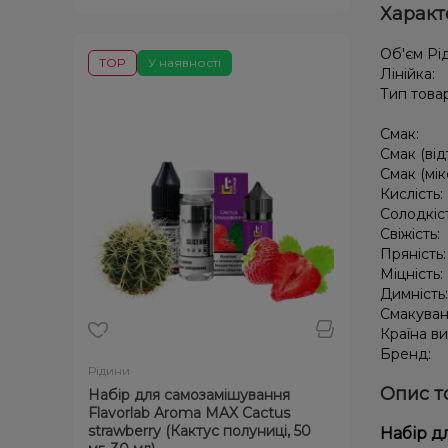
Характ
Об'єм Рі
TOP
У наявності
Лінійка:
Тип това
Смак:
Смак (від
Смак (мік
Кислість:
Солодкіс
Свіжість:
Пряність
Міцність:
Димність
Смакуван
Країна в
Бренд:
Рідини
Опис т
Набір для самозамішування
Flavorlab Aroma MAX Cactus
strawberry (Кактус полуниці, 50
Набір дл