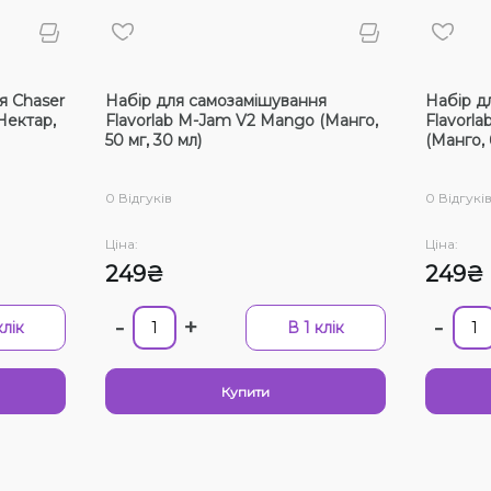
Ціна:
Смак
я Chaser
Набір для самозамішування
Набір д
Нектар,
Flavorlab M-Jam V2 Mango (Манго,
Flavorl
Кактус
50 мг, 30 мл)
(Манго, 
Ківі, 
0 Відгуків
0 Відгукі
Суниц
Ціна:
Ціна:
Ківі, 
249₴
249₴
Кавун
-
+
-
клік
В 1 клік
Купити
Вибра
Немає 