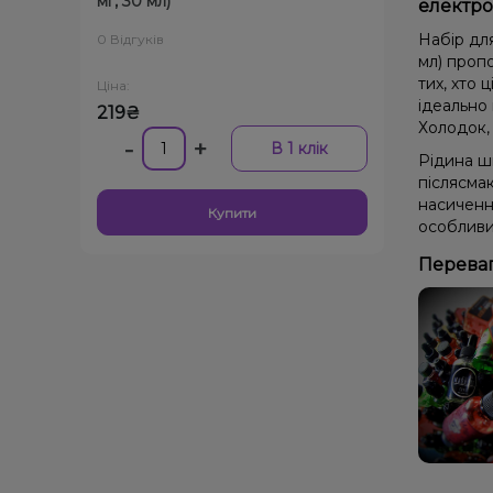
мг, 30 мл)
електро
Набір для
0 Відгуків
мл) проп
тих, хто 
Ціна:
ідеально 
219₴
Холодок,
-
+
В 1 клік
Рідина ш
післясма
насичення
Купити
особливи
Переваг