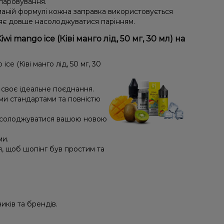
ипаровування.
маній формулі кожна заправка використовується
яє довше насолоджуватися парінням.
 mango ice (Ківі манго лід, 50 мг, 30 мл) на
 (Ківі манго лід, 50 мг, 30
и своє ідеальне поєднання.
ми стандартами та повністю
насолоджуватися вашою новою
ми.
я, щоб шопінг був простим та
иків та брендів.