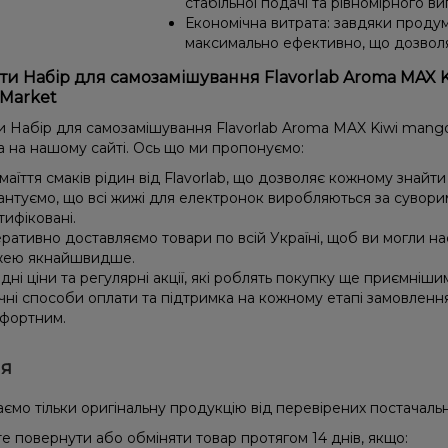
стабільної подачі та рівномірного в
Економічна витрата: завдяки проду
максимально ефективно, що дозвол
и Набір для самозамішування Flavorlab Aroma MAX Kiwi
Market
Набір для самозамішування Flavorlab Aroma MAX Kiwi mango ice
а на нашому сайті. Ось що ми пропонуємо:
маїття смаків рідин від Flavorlab, що дозволяє кожному знайт
антуємо, що всі жижі для електронок виробляються за сувори
тифіковані.
ративно доставляємо товари по всій Україні, щоб ви могли 
ею якнайшвидше.
ідні ціни та регулярні акції, які роблять покупку ще приємніши
чні способи оплати та підтримка на кожному етапі замовленн
фортним.
ія
ємо тільки оригінальну продукцію від перевірених постачальн
е повернути або обміняти товар протягом 14 днів, якщо: