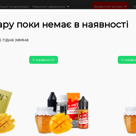
Акції та розіграші
Корисна інформація
Зворотній зв'язок
Г
ару поки немає в наявності
 гідна заміна
Рідини
Набори
Набори Flavorlab
Рідина Flavorlab A
У наявності
У наявн
Немає у
Наб
сам
Aro
(Кі
мл)
0
0