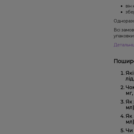
він
збе
Одноразов
Всі замо
упаковки 
Детальні
Пошире
Які
лід
Наб
Чом
які
мг,
Ми 
Як 
регу
мл)
Офо
Як 
мл)
Виб
Чи 