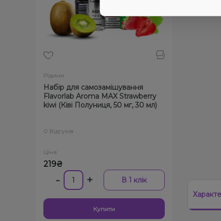
Рідини
Набір для самозамішування
Flavorlab Aroma MAX Strawberry
kiwi (Ківі Полуниця, 50 мг, 30 мл)
0 Відгуків
Ціна:
219₴
-
+
В 1 клік
Характ
Купити