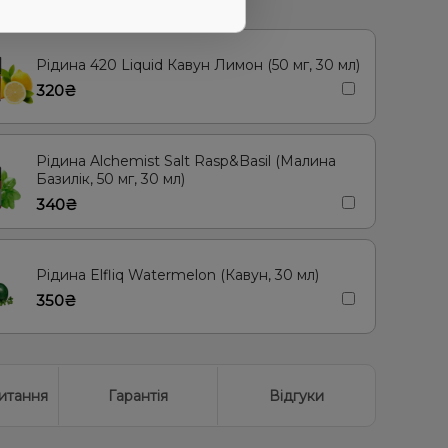
 товаром купують
Рідина 420 Liquid Кавун Лимон (50 мг, 30 мл)
320₴
Рідина Alchemist Salt Rasp&Basil (Малина
Базилік, 50 мг, 30 мл)
340₴
Рідина Elfliq Watermelon (Кавун, 30 мл)
350₴
итання
Гарантія
Відгуки