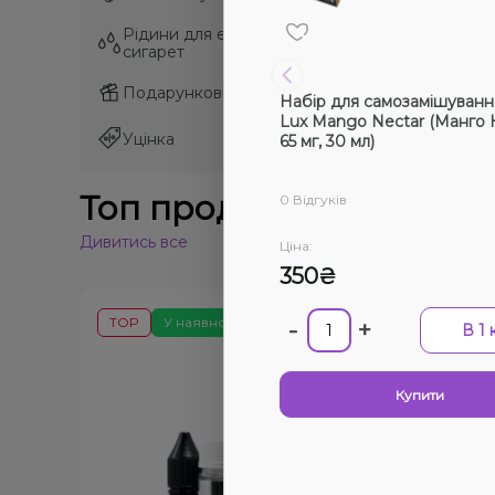
Рідини для електронних
Рідини для електронних
сигарет
сигарет
Подарункові набори
Подарункові набори
Набір для самозамішуванн
Lux Mango Nectar (Манго 
Уцінка
Уцінка
65 мг, 30 мл)
Топ продажів
0 Відгуків
Дивитись все
Ціна:
350₴
TOP
У наявності
-
+
В 1 
Купити