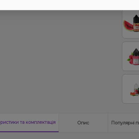
З цим
еристики
та комплектація
Опис
Популярні п