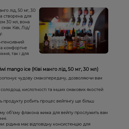
го лід, 50 мг, 30
а створена для
мом 30 мл, вона
мак Ківі, Лід/
у.
інтенсивний
та комфортне
ння, так і для
mango ice (Ківі манго лід, 50 мг, 30 мл)
пропонує чудову смакопередачу, дозволяючи вам
солодощі, кислотності та інших смакових якостей
ть продукту робить процес вейпінгу ще більш
му об'єму флакона жижа для вейпу прослужить вам
нні.
ми: рідина має відповідну консистенцію для