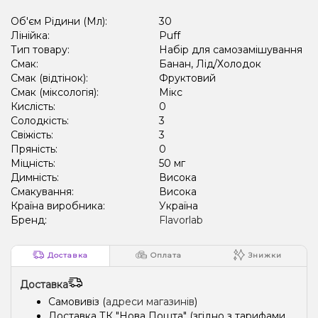
Об'єм Рідини (Мл):
30
Лінійка:
Puff
Тип товару:
Набір для самозамішування
Смак:
Банан, Лід/Холодок
Смак (відтінок):
Фруктовий
Смак (міксологія):
Мікс
Кислість:
0
Солодкість:
3
Свіжість:
3
Пряність:
0
Міцність:
50 мг
Димність:
Висока
Смакування:
Висока
Країна виробника:
Україна
Бренд:
Flavorlab
Доставка
Оплата
Знижки
Доставка
Самовивіз (
адреси магазинів
)
Доставка ТК "Нова Пошта" (згідно з тарифами