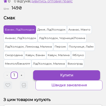
0
0 відгуків
Дивитись оптовий прайс
149₴
Ціна:
Смак
Банан, Лід/Холодок
Диня, Лід/Холодок
Ананас, Манго
Ананас, Лід/Холодок
Лід/Холодок, Чорниця/Лохина
Лід/Холодок, Лимонад, Малина
Персик
Полуниця, Лайм
Смородина
Кавун, Банан
Кавун, Малина
Яблуко
Ментол/Евкаліпт
Лід/Холодок, Малина
Виноград
Купити
-
+
Швидке замовлення
З цим товаром купують