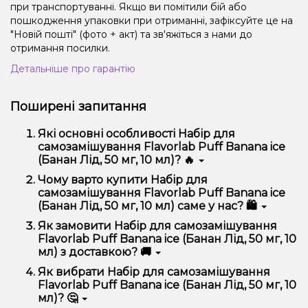
при транспортуванні. Якщо ви помітили бій або
пошкодження упаковки при отриманні, зафіксуйте це на
"Новій пошті" (фото + акт) та зв'яжіться з нами до
отримання посилки.
Детальніше про гарантію
Поширені запитання
Які основні особливості Набір для
самозамішування Flavorlab Puff Banana ice
(Банан Лід, 50 мг, 10 мл)? 🔥
Набір для самозамішування Flavorlab Puff Banana
Чому варто купити Набір для
ice (Банан Лід, 50 мг, 10 мл) відрізняється високою
самозамішування Flavorlab Puff Banana ice
якістю, зручністю використання та надійністю.
(Банан Лід, 50 мг, 10 мл) саме у нас? 🛍️
Ми пропонуємо тільки оригінальну продукцію,
Як замовити Набір для самозамішування
широкий асортимент, вигідні ціни та швидку
Flavorlab Puff Banana ice (Банан Лід, 50 мг, 10
доставку. Крім того, у нас регулярні акції та знижки
мл) з доставкою? 🚚
для клієнтів!
Оформити замовлення можна в кілька кліків:
Як вибрати Набір для самозамішування
Flavorlab Puff Banana ice (Банан Лід, 50 мг, 10
Додайте Набір для самозамішування Flavorlab
мл)? 🤔
Puff Banana ice (Банан Лід, 50 мг, 10 мл) до