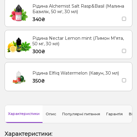
Рідина Alchemist Salt Rasp&Basil (Малина
Базилік, 50 мг, 30 мл)
340₴
Рідина Nectar Lemon mint (Лимон М'ята,
50 мг, 30 мл)
300₴
Рідина Elfliq Watermelon (Кавун, 30 мл)
350₴
Характеристики
Опис
Популярні питання
Гарантія
Відг
Характеристики: