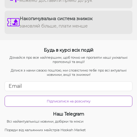
можемо доставити прямо до рук
Накопичувальна система знижок
замовляй більше, плати менше
Будь в курсі всіх подій
Дізнайся про все найпершим, щоб точно не прогаяти наші унікальні
пропозиції та акції!
Ділися з нами своєю поштою, ми сповістимо тебе про всі актуальні
новинки, акції та знижки!
Підписатися на розсилку
Наш Telegram
Всі найактуальніші новини, добірки та мікси
Поради від кальянних майстрів Hookah Market