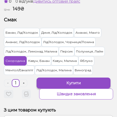
0
0 відгуків
Дивитись оптовий прайс
149₴
Ціна:
Смак
Банан, Лід/Холодок
Диня, Лід/Холодок
Ананас, Манго
Ананас, Лід/Холодок
Лід/Холодок, Чорниця/Лохина
Лід/Холодок, Лимонад, Малина
Персик
Полуниця, Лайм
Смородина
Кавун, Банан
Кавун, Малина
Яблуко
Ментол/Евкаліпт
Лід/Холодок, Малина
Виноград
Купити
-
+
Швидке замовлення
З цим товаром купують