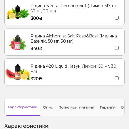
Рідина Nectar Lemon mint (Лимон М'ята,
50 мг, 30 мл)
300₴
Рідина Alchemist Salt Rasp&Basil (Малина
Базилік, 50 мг, 30 мл)
340₴
Рідина 420 Liquid Кавун Лимон (50 мг, 30
мл)
320₴
Характеристики
Опис
Популярні питання
Гарантія
Відг
Характеристики: