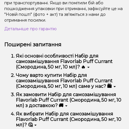
при транспортуванні. Якщо ви помітили бій або
пошкодження упаковки при отриманні, зафіксуйте це на
"Новій пошті" (фото + акт) та зв'яжіться з нами до
отримання посилки.
Детальніше про гарантію
Поширені запитання
Які основні особливості Набір для
самозамішування Flavorlab Puff Currant
(Смородина, 50 мг, 10 мл)? 🔥
Набір для самозамішування Flavorlab Puff Currant
Чому варто купити Набір для
(Смородина, 50 мг, 10 мл) відрізняється високою
самозамішування Flavorlab Puff Currant
якістю, зручністю використання та надійністю.
(Смородина, 50 мг, 10 мл) саме у нас? 🛍️
Ми пропонуємо тільки оригінальну продукцію,
Як замовити Набір для самозамішування
широкий асортимент, вигідні ціни та швидку
Flavorlab Puff Currant (Смородина, 50 мг, 10
доставку. Крім того, у нас регулярні акції та знижки
мл) з доставкою? 🚚
для клієнтів!
Оформити замовлення можна в кілька кліків:
Як вибрати Набір для самозамішування
Flavorlab Puff Currant (Смородина, 50 мг, 10
Додайте Набір для самозамішування Flavorlab
мл)? 🤔
Puff Currant (Смородина, 50 мг, 10 мл) до