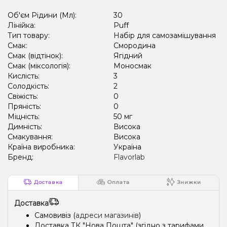
Об'єм Рідини (Мл):
30
Лінійка:
Puff
Тип товару:
Набір для самозамішування
Смак:
Смородина
Смак (відтінок):
Ягідний
Смак (міксологія):
Моносмак
Кислість:
3
Солодкість:
2
Свіжість:
0
Пряність:
0
Міцність:
50 мг
Димність:
Висока
Смакування:
Висока
Країна виробника:
Україна
Бренд:
Flavorlab
Доставка
Оплата
Знижки
Доставка
Самовивіз (
адреси магазинів
)
Доставка ТК "Нова Пошта" (згідно з тарифами