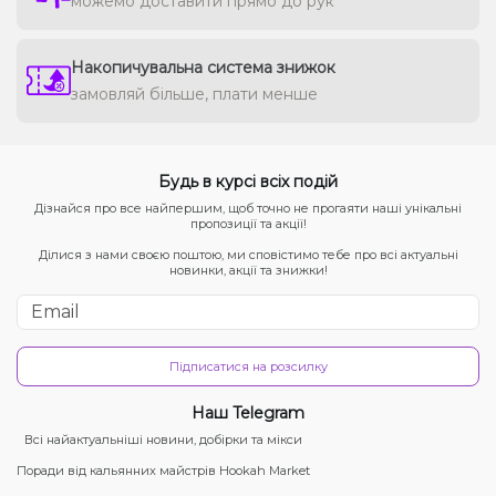
можемо доставити прямо до рук
Накопичувальна система знижок
замовляй більше, плати менше
Будь в курсі всіх подій
Дізнайся про все найпершим, щоб точно не прогаяти наші унікальні
пропозиції та акції!
Ділися з нами своєю поштою, ми сповістимо тебе про всі актуальні
новинки, акції та знижки!
Підписатися на розсилку
Наш Telegram
Всі найактуальніші новини, добірки та мікси
Поради від кальянних майстрів Hookah Market