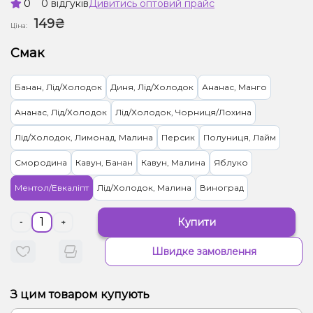
0
0 відгуків
Дивитись оптовий прайс
149₴
Ціна:
Смак
Банан, Лід/Холодок
Диня, Лід/Холодок
Ананас, Манго
Ананас, Лід/Холодок
Лід/Холодок, Чорниця/Лохина
Лід/Холодок, Лимонад, Малина
Персик
Полуниця, Лайм
Смородина
Кавун, Банан
Кавун, Малина
Яблуко
Ментол/Евкаліпт
Лід/Холодок, Малина
Виноград
Купити
-
+
Швидке замовлення
З цим товаром купують