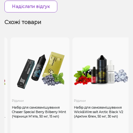
Надіслати відгук
Схожі товари
Рідини
Рідини
Набір для самозамішування
Набір для самозамішування
Chaser Special Berry Bilberry Mint
Wick&Wire salt Arctic Black V2
5
(Чорниця М'ята, 50 мг, 15 мл)
(Арктик блек, 50 мг, 30 мл)