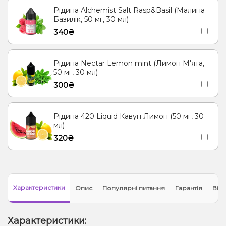
Рідина Alchemist Salt Rasp&Basil (Малина
Базилік, 50 мг, 30 мл)
340₴
Рідина Nectar Lemon mint (Лимон М'ята,
50 мг, 30 мл)
300₴
Рідина 420 Liquid Кавун Лимон (50 мг, 30
мл)
320₴
Характеристики
Опис
Популярні питання
Гарантія
Відг
Характеристики: