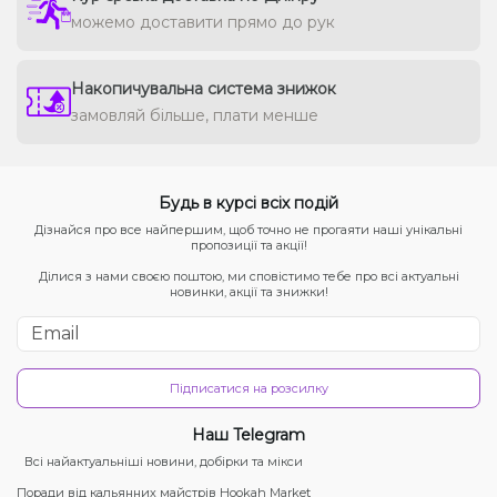
можемо доставити прямо до рук
Накопичувальна система знижок
замовляй більше, плати менше
Будь в курсі всіх подій
Дізнайся про все найпершим, щоб точно не прогаяти наші унікальні
пропозиції та акції!
Ділися з нами своєю поштою, ми сповістимо тебе про всі актуальні
новинки, акції та знижки!
Підписатися на розсилку
Наш Telegram
Всі найактуальніші новини, добірки та мікси
Поради від кальянних майстрів Hookah Market