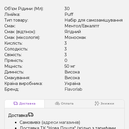
Об'єм Рідини (Мл):
30
Лінійка:
Puff
Тип товару:
Набір для самозамішування
Смак:
Ментол/Евкаліпт
Смак (відтінок):
Ягідний
Смак (міксологія):
Моносмак
Кислість:
3
Солодкість:
3
Свіжість:
3
Пряність:
0
Міцність:
50 мг
Димність:
Висока
Смакування:
Висока
Країна виробника:
Україна
Бренд:
Flavorlab
Доставка
Оплата
Знижки
Доставка
Самовивіз (
адреси магазинів
)
Доставка ТК "Нова Пошта" (згідно з тарифами