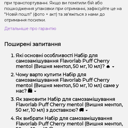
при транспортуванні. Якщо ви помітили бій або
пошкодження упаковки при отриманні, зафіксуйте це на
"Новій пошті" (фото + акт) та зв'яжіться з нами до
отримання посилки.
Детальніше про гарантію
Поширені запитання
Які основні особливості Набір для
самозамішування Flavorlab Puff Cherry
mentol (Вишня ментол, 50 мг, 10 мл)? 🔥
Набір для самозамішування Flavorlab Puff Cherry
Чому варто купити Набір для
mentol (Вишня ментол, 50 мг, 10 мл) відрізняється
самозамішування Flavorlab Puff Cherry
високою якістю, зручністю використання та
mentol (Вишня ментол, 50 мг, 10 мл) саме у
надійністю.
нас? 🛍️
Ми пропонуємо тільки оригінальну продукцію,
Як замовити Набір для самозамішування
широкий асортимент, вигідні ціни та швидку
Flavorlab Puff Cherry mentol (Вишня ментол,
доставку. Крім того, у нас регулярні акції та знижки
50 мг, 10 мл) з доставкою? 🚚
для клієнтів!
Оформити замовлення можна в кілька кліків:
Як вибрати Набір для самозамішування
Flavorlab Puff Cherry mentol (Вишня ментол,
Додайте Набір для самозамішування Flavorlab