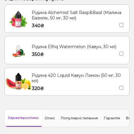
Рідина Alchemist Salt Rasp&Basil (Малина
Базилік, 50 мг, 30 мл)
340₴
Рідина Elfliq Watermelon (Кавун, 30 мл)
350₴
Рідина 420 Liquid Кавун Лимон (50 мг, 30
мл)
320₴
Характеристики
Опис
Популярні питання
Гарантія
Відг