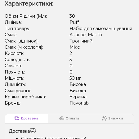
Характеристики:
Об'єм Рідини (Мл):
30
Лінійка:
Puff
Тип товару:
Набір для самозамішування
Смак:
Ананас, Манго
Смак (відтінок):
Тропічний
Смак (міксологія):
Мікс
Кислість:
2
Солодкість:
3
Свіжість:
0
Пряність:
0
Міцність:
50 мг
Димність:
Висока
Смакування:
Висока
Країна виробника:
Україна
Бренд:
Flavorlab
Доставка
Оплата
Знижки
Доставка
Самовивіз (
адреси магазинів
)