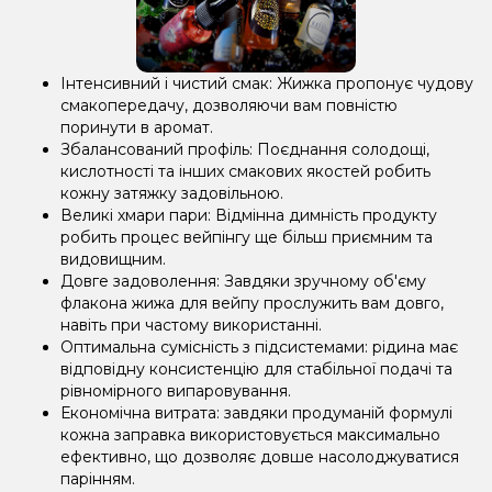
Інтенсивний і чистий смак: Жижка пропонує чудову
смакопередачу, дозволяючи вам повністю
поринути в аромат.
Збалансований профіль: Поєднання солодощі,
кислотності та інших смакових якостей робить
кожну затяжку задовільною.
Великі хмари пари: Відмінна димність продукту
робить процес вейпінгу ще більш приємним та
видовищним.
Довге задоволення: Завдяки зручному об'єму
флакона жижа для вейпу прослужить вам довго,
навіть при частому використанні.
Оптимальна сумісність з підсистемами: рідина має
відповідну консистенцію для стабільної подачі та
рівномірного випаровування.
Економічна витрата: завдяки продуманій формулі
кожна заправка використовується максимально
ефективно, що дозволяє довше насолоджуватися
парінням.