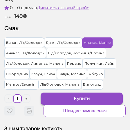
0
0 відгуків
Дивитись оптовий прайс
149₴
Ціна:
Смак
Банан, Лід/Холодок
Диня, Лід/Холодок
Ананас, Манго
Ананас, Лід/Холодок
Лід/Холодок, Чорниця/Лохина
Лід/Холодок, Лимонад, Малина
Персик
Полуниця, Лайм
Смородина
Кавун, Банан
Кавун, Малина
Яблуко
Ментол/Евкаліпт
Лід/Холодок, Малина
Виноград
Купити
-
+
Швидке замовлення
З цим товаром купують