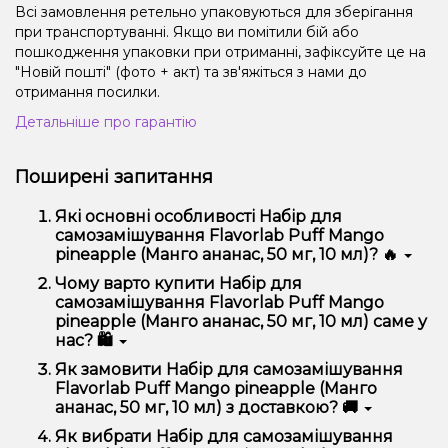
Всі замовлення ретельно упаковуються для зберігання
при транспортуванні. Якщо ви помітили бій або
пошкодження упаковки при отриманні, зафіксуйте це на
"Новій пошті" (фото + акт) та зв'яжіться з нами до
отримання посилки.
Детальніше про гарантію
Поширені запитання
Які основні особливості Набір для
самозамішування Flavorlab Puff Mango
pineapple (Манго ананас, 50 ​​мг, 10 мл)? 🔥
Набір для самозамішування Flavorlab Puff Mango
Чому варто купити Набір для
pineapple (Манго ананас, 50 ​​мг, 10 мл) відрізняється
самозамішування Flavorlab Puff Mango
високою якістю, зручністю використання та
pineapple (Манго ананас, 50 ​​мг, 10 мл) саме у
надійністю.
нас? 🛍️
Ми пропонуємо тільки оригінальну продукцію,
Як замовити Набір для самозамішування
широкий асортимент, вигідні ціни та швидку
Flavorlab Puff Mango pineapple (Манго
доставку. Крім того, у нас регулярні акції та знижки
ананас, 50 ​​мг, 10 мл) з доставкою? 🚚
для клієнтів!
Оформити замовлення можна в кілька кліків:
Як вибрати Набір для самозамішування