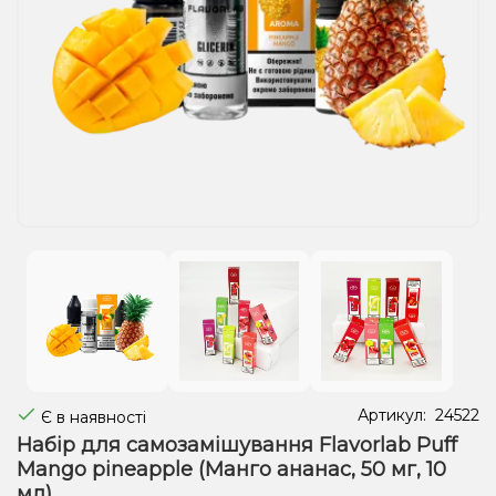
Рідини для електронних сигарет
Подарункові набори
Уцінка
Артикул:
24522
Є в наявності
Набір для самозамішування Flavorlab Puff
Mango pineapple (Манго ананас, 50 ​​мг, 10
мл)