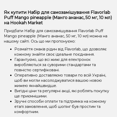
Як купити Набір для самозамішування Flavorlab
Puff Mango pineapple (Манго ананас, 50 ​​мг, 10 мл)
на Hookah Market
Придбати Набір для самозамішування Flavorlab Puff
Mango pineapple (Манго ананас, 50 ​​мг, 10 мл) можна на
нашому сайті. Ось що ми пропонуємо:
Розмаїття смаків рідин від Flavorlab, що дозволяє
кожному знайти своє ідеальне поєднання.
Гарантуємо, що всі жижі для електронок
виробляються за суворими стандартами та
повністю сертифіковані.
Оперативно доставляємо товари по всій Україні,
щоб ви могли насолоджуватися вашою новою
жижею якнайшвидше.
Вигідні ціни та регулярні акції, які роблять покупку
ще приємнішими.
Зручні способи оплати та підтримка на кожному
етапі замовлення, щоб шопінг був простим та
комфортним.