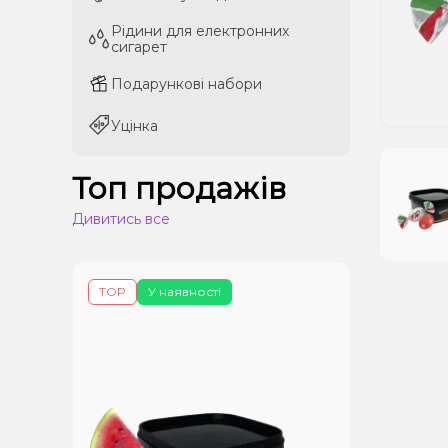
Рідини для електронних
Рідини для електронних
сигарет
сигарет
Подарункові набори
Подарункові набори
Уцінка
Уцінка
Топ продажів
Дивитись все
TOP
У наявності