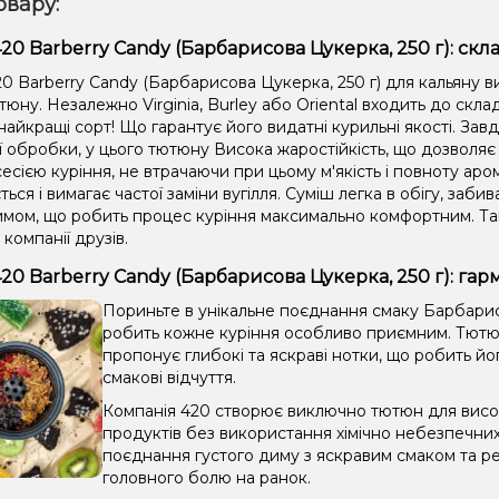
овару:
20 Barberry Candy (Барбарисова Цукерка, 250 г): скл
0 Barberry Candy (Барбарисова Цукерка, 250 г) для кальяну в
тюну. Незалежно Virginia, Burley або Oriental входить до скл
айкращі сорт! Що гарантує його видатні курильні якості. Зав
ії обробки, у цього тютюну Висока жаростійкість, що дозвол
сією куріння, не втрачаючи при цьому м'якість і повноту аром
ться і вимагає частої заміни вугілля. Суміш легка в обігу, забив
имом, що робить процес куріння максимально комфортним. Та
 компанії друзів.
20 Barberry Candy (Барбарисова Цукерка, 250 г): га
Пориньте в унікальне поєднання смаку Барбарис,
робить кожне куріння особливо приємним. Тютюн
пропонує глибокі та яскраві нотки, що робить йо
смакові відчуття.
Компанія 420 створює виключно тютюн для висок
продуктів без використання хімічно небезпечни
поєднання густого диму з яскравим смаком та ре
головного болю на ранок.