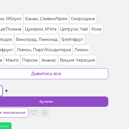
ки, Яблуко
Банан, Сливки/Крем
Смородина
ця/Лохина
Цукерки, М'ята
Цитруси, Чай
Кола
олодок
Виноград, Лимонад
Грейпфрут
ифрукт
Лимон, Пиріг/Кондитерка
Лимон
а
Манго
Персик
Ананас
Вишня Черешня
иця
Маракуя
Кавун
Суниця
Кокос, Печиво
Дивитись все
 Морозиво
Апельсин
Ягоди
+
ад, Лід/Холодок, Ягоди
М'ята, Цитруси
рис, Цукерки
Обліпиха
Груша/Дюшес, Лимонад
Купити
ранат
Лайм
Помело
Журавлина
е замовлення
я/Драконовий фрукт
ності