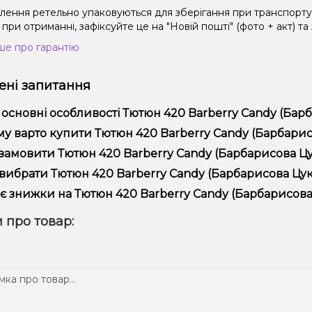
влення ретельно упаковуються для зберігання при транспорт
при отриманні, зафіксуйте це на "Новій пошті" (фото + акт) та
ше про гарантію
ні запитання
 основні особливості Тютюн 420 Barberry Candy (Барб
юн 420 Barberry Candy (Барбарисова Цукерка, 250 г) відрізня
у варто купити Тютюн 420 Barberry Candy (Барбарисов
ійністю.
пропонуємо тільки оригінальну продукцію, широкий асортимент,
замовити Тютюн 420 Barberry Candy (Барбарисова Цук
лярні акції та знижки для клієнтів!
рмити замовлення можна в кілька кліків:
вибрати Тютюн 420 Barberry Candy (Барбарисова Цуке
Додайте Тютюн 420 Barberry Candy (Барбарисова Цукерка, 
ір залежить від ваших уподобань – наприклад, якщо це кальян,
є знижки на Тютюн 420 Barberry Candy (Барбарисова 
п – потужність та смак. Наші менеджери допоможуть підібрати
Перейдіть до оформлення замовлення.
! Ми регулярно проводимо акції та пропонуємо спеціальні проп
 про товар:
Виберіть зручний спосіб оплати та доставки.
ому телеграм-каналі, щоб не проґавити вигідні пропозиції!
Підтвердіть замовлення – ми швидко надішлемо його вам!
тавка доступна по всій Україні, терміни залежать від вашого 