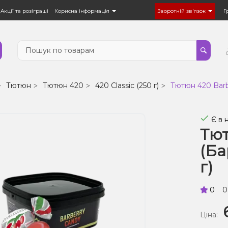
Акції та розіграші
Корисна інформація
Зворотній зв'язок
Г
Тютюн
Тютюн 420
420 Classic (250 г)
Тютюн 420 Barb
Є в 
Тют
(Ба
г)
0
0
Ціна: