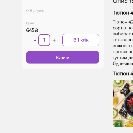
Опис т
0 Відгуків
Тютюн 4
Тютюн 42
Ціна:
сортів тю
645₴
вибирає н
-
+
технолог
В 1 клік
кожною се
прогріває
густим д
Купити
будь-якій
Тютюн 4