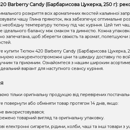
20 Barberry Candy (Барбарисова Цукерка, 250 г): ре
имального розкриття всіх ароматичних якостей кальянної зап
овувати чашу Глина прямоток, яка забезпечує оптимальне роз
є необхідну температуру тютюну під час куріння. Цей тип чаш
не ідеального балансу між смаком та димністю. Кожна упаковк
но запечатана, щоб зберегти свіжість та аромат, полегшуючи 
остей.
е купити Тютюн 420 Barberry Candy (Барбарисова Цукерка, 250
нуємо конкурентоспроможні ціни та швидку доставку по всій
зручним та приємним. Ознайомтеся з нашим широким асорти
ідеальний варіант для наступного сеансу куріння.
ія
ємо тільки оригінальну продукцію від перевірених постачальн
е повернути або обміняти товар протягом 14 днів, якщо:
 не використовувався;
режено товарний вигляд та оригінальну упаковку.
і електронні сигарети, рідини, колби, чаші та інші товари з