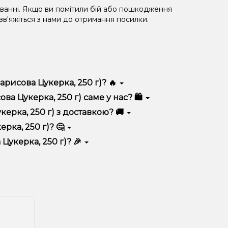
уванні. Якщо ви помітили бій або пошкодження
 зв'яжіться з нами до отримання посилки.
арисова Цукерка, 250 г)? 🔥
ється високою якістю, зручністю використання та
а Цукерка, 250 г) саме у нас? 🛍️
 вигідні ціни та швидку доставку. Крім того, у нас
ерка, 250 г) з доставкою? 🚚
рка, 250 г)? 🤔
250 г) до кошика.
 враховуйте розмір, матеріал та тип чаші, якщо
Цукерка, 250 г)? 🎉
 ідеальний варіант.
озиції. Слідкуйте за оновленнями на сайті та в
розташування.