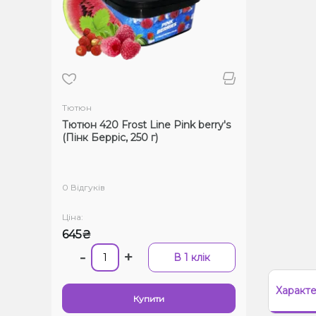
Тютюн
Тютюн 420 Frost Line Pink berry's
(Пінк Берріс, 250 г)
0 Відгуків
Ціна:
645₴
-
+
В 1 клік
Характ
Купити