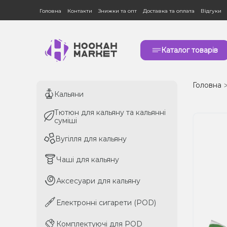
Головна
Контакти
Знижки та опт
Доставка та оплата
Відгуки
Каталог товарів
Головна
Кальяни
Кальяни
Тютюн для кальяну та кальянні
Тютюн для кальяну та кальянні
суміші
суміші
Вугілля для кальяну
Вугілля для кальяну
Чаші для кальяну
Чаші для кальяну
Аксесуари для кальяну
Аксесуари для кальяну
Електронні сигарети (POD)
Електронні сигарети (POD)
Комплектуючі для POD
Комплектуючі для POD