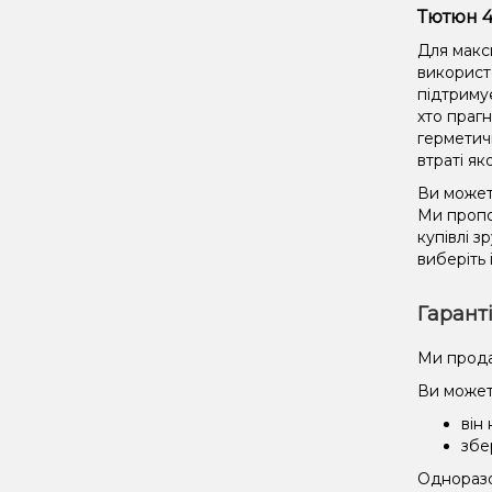
Тютюн 4
Для макс
використ
підтриму
хто праг
герметич
втраті як
Ви может
Ми пропо
купівлі 
виберіть 
Гарант
Ми прода
Ви может
він
збе
Одноразов