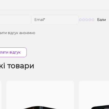
Бали
ити відгук анонімно
лати відгук
жі товари