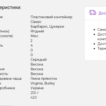
еристики:
Кавун,
Дос
Кактус
я:
Пластиковий контейнер
Classic
Кавун,
Барбарис, Цукерки
Само
тінок):
Ягідний
Лід/Хо
Дост
сологія):
Мікс
компа
2
Лід/Х
Дост
ть:
4
Терм
0
Виногр
:
0
Кавун,
Середній
:
Висока
Кавун,
ня:
Висока
кість:
Висока
Лікер
дована чаша:
Глина прямоток
а:
Virginia, Burley
Мороз
иробника:
Україна
:
250 г
Цукер
420