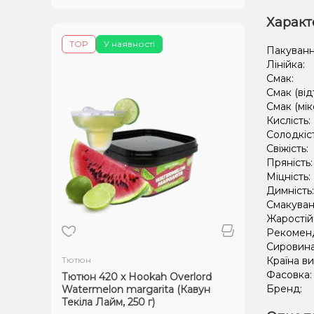
Характ
TOP
У наявності
Пакуванн
Лінійка:
Смак:
Смак (від
Смак (мік
Кислість:
Солодкіс
Свіжість:
Пряність
Міцність:
Димність
Смакуван
Жаростій
Рекомен
Сировин
Тютюн
Країна в
Фасовка
Тютюн 420 x Hookah Overlord
Бренд:
Watermelon margarita (Кавун
Текіла Лайм, 250 г)