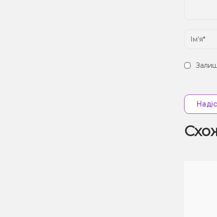
Залиш
Надіс
Схо