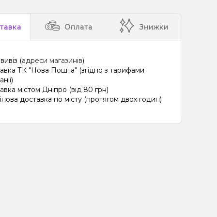
 Жуйка (фруктова), Лід/Холодок
тавка
Оплата
Знижки
, Ківі, Лайм, Лід/Холодок, Лимон
 Полуниця, Лід/Холодок, Малина
вивіз (
адреси магазинів
)
лодок, Лемонграсс, Малина, Чорниця/Лохина
авка ТК "Нова Пошта" (згідно з тарифами
нії)
олодок, Чорниця/Лохина
авка містом Дніпро (від 80 грн)
інова доставка по місту (протягом двох годин)
ад, Лайм, Лід/Холодок, Енергетик
 Лід/Холодок, Малина, Смородина
 Лайм, Текіла
Лимон, Маракуя, Шампанське
, Вершки/Крем
Мультифрукт, Овсянка/Пластівці
иво, Фісташки
Віскі
Вафлі
Фейхоа
Ожина
ки
Морозиво, Персик