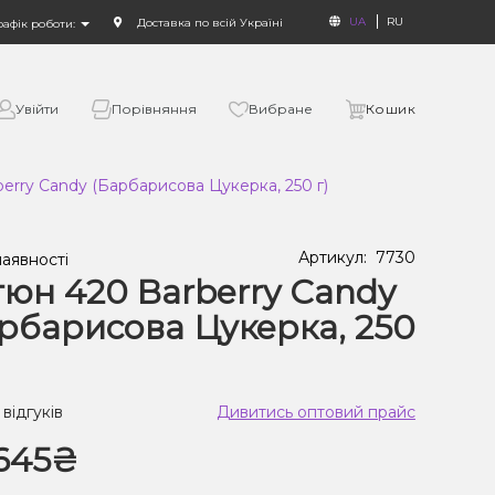
UA
RU
Доставка по всій Україні
рафік роботи:
Увійти
Порівняння
Вибране
Кошик
erry Candy (Барбарисова Цукерка, 250 г)
Артикул:
7730
наявності
юн 420 Barberry Candy
рбарисова Цукерка, 250
 відгуків
Дивитись оптовий прайс
645₴