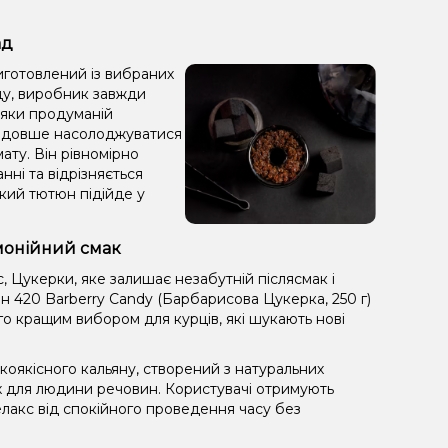
ад
иготовлений із вибраних
аду, виробник завжди
дяки продуманій
яє довше насолоджуватися
ату. Він рівномірно
анні та відрізняється
кий тютюн підійде у
рмонійний смак
 Цукерки, яке залишає незабутній післясмак і
 420 Barberry Candy (Барбарисова Цукерка, 250 г)
го кращим вибором для курців, які шукають нові
оякісного кальяну, створений з натуральних
х для людини речовин. Користувачі отримують
лакс від спокійного проведення часу без