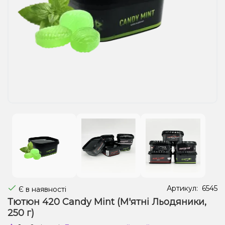
Рідини для електронних сигарет
Подарункові набори
Уцінка
Артикул:
6545
Є в наявності
Тютюн 420 Candy Mint (М'ятні Льодяники,
250 г)