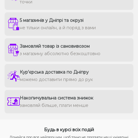
точки
5 магазинів у Дніпрі та окрузі
не тільки онлайн, а й поряд з вами
Замовляй товар із самовивозом
з магазину абсолютно безкоштовно
Кур'єрська доставка по Дніпру
можемо доставити прямо до рук
Накопичувальна система знижок
замовляй більше, плати менше
Будь в курсі всіх подій
Дізнайся про все найпершим, щоб точно не прогаяти наші унікальні