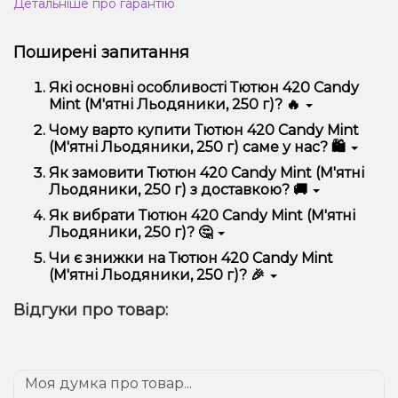
Детальніше про гарантію
Поширені запитання
Які основні особливості Тютюн 420 Candy
Mint (М'ятні Льодяники, 250 г)? 🔥
Тютюн 420 Candy Mint (М'ятні Льодяники, 250 г)
Чому варто купити Тютюн 420 Candy Mint
відрізняється високою якістю, зручністю
(М'ятні Льодяники, 250 г) саме у нас? 🛍️
використання та надійністю.
Ми пропонуємо тільки оригінальну продукцію,
Як замовити Тютюн 420 Candy Mint (М'ятні
широкий асортимент, вигідні ціни та швидку
Льодяники, 250 г) з доставкою? 🚚
доставку. Крім того, у нас регулярні акції та знижки
для клієнтів!
Оформити замовлення можна в кілька кліків:
Як вибрати Тютюн 420 Candy Mint (М'ятні
Льодяники, 250 г)? 🤔
Додайте Тютюн 420 Candy Mint (М'ятні
Льодяники, 250 г) до кошика.
Вибір залежить від ваших уподобань – наприклад,
Чи є знижки на Тютюн 420 Candy Mint
Перейдіть до оформлення замовлення.
якщо це кальян, враховуйте розмір, матеріал та тип
(М'ятні Льодяники, 250 г)? 🎉
чаші, якщо вейп – потужність та смак. Наші
Виберіть зручний спосіб оплати та доставки.
менеджери допоможуть підібрати ідеальний
Так! Ми регулярно проводимо акції та пропонуємо
Підтвердіть замовлення – ми швидко
Відгуки про товар:
варіант.
спеціальні пропозиції. Слідкуйте за оновленнями на
надішлемо його вам!
сайті та в нашому телеграм-каналі, щоб не
Доставка доступна по всій Україні, терміни
проґавити вигідні пропозиції!
залежать від вашого розташування.