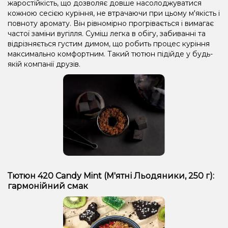
жаростійкість, що дозволяє довше насолоджуватися
кожною сесією куріння, не втрачаючи при цьому м'якість і
повноту аромату. Він рівномірно прогрівається і вимагає
частої заміни вугілля. Суміш легка в обігу, забиванні та
відрізняється густим димом, що робить процес куріння
максимально комфортним. Такий тютюн підійде у будь-
якій компанії друзів.
Тютюн 420 Candy Mint (М'ятні Льодяники, 250 г):
гармонійний смак