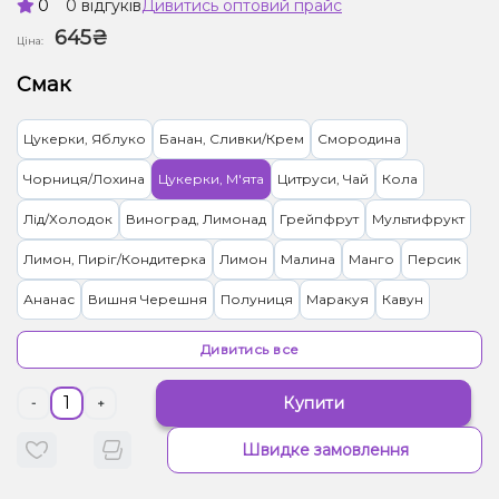
0
0 відгуків
Дивитись оптовий прайс
645₴
Ціна:
Смак
Цукерки, Яблуко
Банан, Сливки/Крем
Смородина
Чорниця/Лохина
Цукерки, М'ята
Цитруси, Чай
Кола
Лід/Холодок
Виноград, Лимонад
Грейпфрут
Мультифрукт
Лимон, Пиріг/Кондитерка
Лимон
Малина
Манго
Персик
Ананас
Вишня Черешня
Полуниця
Маракуя
Кавун
Суниця
Кокос, Печиво
Диня, Морозиво
Апельсин
Ягоди
Дивитись все
Виноград, Лід/Холодок, Ягоди
М'ята, Цитруси
Купити
-
+
Барбарис, Цукерки
Обліпиха
Груша/Дюшес, Лимонад
Ківі
Швидке замовлення
Гранат
Лайм
Помело
Журавлина