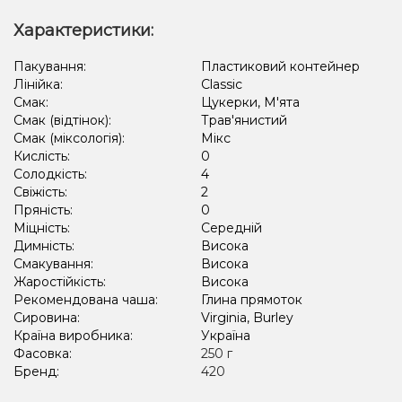
Кавун, Жуйка (фруктова), Лід/Холодок
Характеристики:
Кактус, Ківі, Лайм, Лід/Холодок, Лимон
Пакування:
Пластиковий контейнер
Лінійка:
Classic
Кавун, Полуниця, Лід/Холодок, Малина
Смак:
Цукерки, М'ята
Лід/Холодок, Лемонграсс, Малина, Чорниця/Лохина
Смак (відтінок):
Трав'янистий
Смак (міксологія):
Мікс
Лід/Холодок, Чорниця/Лохина
Кислість:
0
Солодкість:
4
Виноград, Лайм, Лід/Холодок, Енергетик
Свіжість:
2
Пряність:
0
Кавун, Лід/Холодок, Малина, Смородина
Кавун, Лайм, Текіла
Міцність:
Середній
Димність:
Висока
Лимон, Маракуя, Шампанське
Лікер, Вершки/Крем
Смакування:
Висока
Мультифрукт, Овсянка/Пластівці
Морозиво, Фісташки
Віскі
Жаростійкість:
Висока
Рекомендована чаша:
Глина прямоток
Вафлі
Фейхоа
Ожина
Цукерки
Морозиво, Персик
Сировина:
Virginia, Burley
Країна виробника:
Україна
Фасовка:
250 г
Бренд:
420