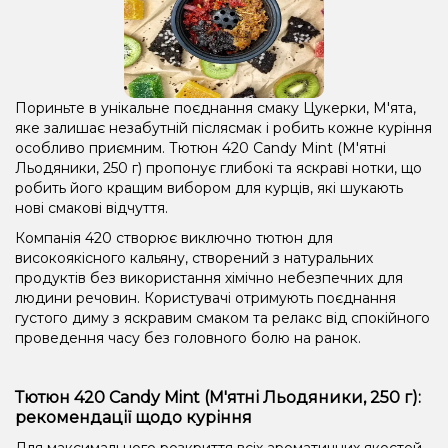
Пориньте в унікальне поєднання смаку Цукерки, М'ята,
яке залишає незабутній післясмак і робить кожне куріння
особливо приємним. Тютюн 420 Candy Mint (М'ятні
Льодяники, 250 г) пропонує глибокі та яскраві нотки, що
робить його кращим вибором для курців, які шукають
нові смакові відчуття.
Компанія 420 створює виключно тютюн для
високоякісного кальяну, створений з натуральних
продуктів без використання хімічно небезпечних для
людини речовин. Користувачі отримують поєднання
густого диму з яскравим смаком та релакс від спокійного
проведення часу без головного болю на ранок.
Тютюн 420 Candy Mint (М'ятні Льодяники, 250 г):
рекомендації щодо куріння
Для максимального розкриття всіх ароматичних якостей