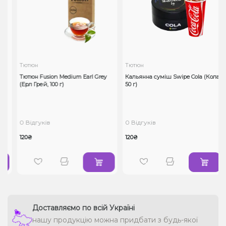
Тютюн
Тютюн
Тютюн Fusion Medium Earl Grey
Кальянна суміш Swipe Cola (Кола,
(Ерл Грей, 100 г)
50 г)
0 Відгуків
0 Відгуків
120₴
120₴
Доставляємо по всій Україні
нашу продукцію можна придбати з будь-якої