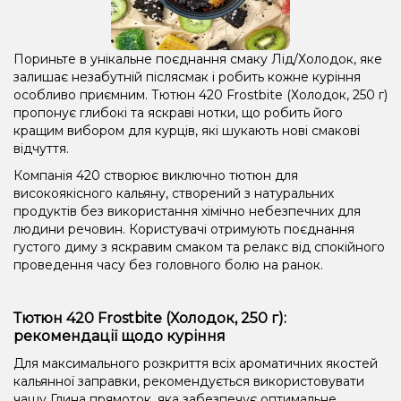
Пориньте в унікальне поєднання смаку Лід/Холодок, яке
залишає незабутній післясмак і робить кожне куріння
особливо приємним. Тютюн 420 Frostbite (Холодок, 250 г)
пропонує глибокі та яскраві нотки, що робить його
кращим вибором для курців, які шукають нові смакові
відчуття.
Компанія 420 створює виключно тютюн для
високоякісного кальяну, створений з натуральних
продуктів без використання хімічно небезпечних для
людини речовин. Користувачі отримують поєднання
густого диму з яскравим смаком та релакс від спокійного
проведення часу без головного болю на ранок.
Тютюн 420 Frostbite (Холодок, 250 г):
рекомендації щодо куріння
Для максимального розкриття всіх ароматичних якостей
кальянної заправки, рекомендується використовувати
чашу Глина прямоток, яка забезпечує оптимальне