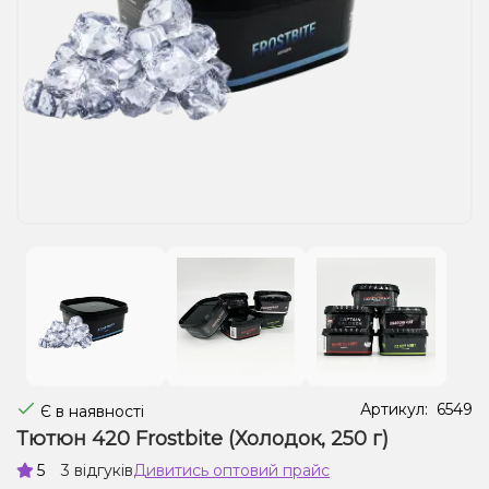
Рідини для електронних сигарет
Подарункові набори
Уцінка
Артикул:
6549
Є в наявності
Тютюн 420 Frostbite (Холодок, 250 г)
5
3 відгуків
Дивитись оптовий прайс