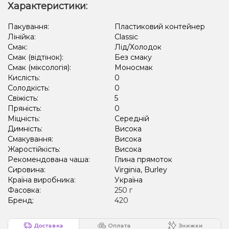
Характеристики:
Кактус, Ківі, Лайм, Лід/Холодок, Лимон
Пакування:
Пластиковий контейнер
Лінійка:
Classic
Кавун, Полуниця, Лід/Холодок, Малина
Смак:
Лід/Холодок
Лід/Холодок, Лемонграсс, Малина, Чорниця/Лохина
Смак (відтінок):
Без смаку
Смак (міксологія):
Моносмак
Лід/Холодок, Чорниця/Лохина
Кислість:
0
Солодкість:
0
Виноград, Лайм, Лід/Холодок, Енергетик
Свіжість:
5
Пряність:
0
Кавун, Лід/Холодок, Малина, Смородина
Кавун, Лайм, Текіла
Міцність:
Середній
Димність:
Висока
Лимон, Маракуя, Шампанське
Лікер, Вершки/Крем
Смакування:
Висока
Мультифрукт, Овсянка/Пластівці
Морозиво, Фісташки
Віскі
Жаростійкість:
Висока
Рекомендована чаша:
Глина прямоток
Вафлі
Фейхоа
Ожина
Цукерки
Морозиво, Персик
Сировина:
Virginia, Burley
Країна виробника:
Україна
Фасовка:
250 г
Бренд:
420
Доставка
Оплата
Знижки