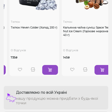
Тютюн
Тютюн
г)
Тютюн Heven Colder (Холод, 200 г)
Кальянна чайна суміш Space Tea
Nut Ice Cream (Горіхове морозиво,
40 г)
0 Відгуків
0 Відгуків
735₴
145₴
Доставляємо по всій Україні
нашу продукцію можна придбати з будь-якої
точки