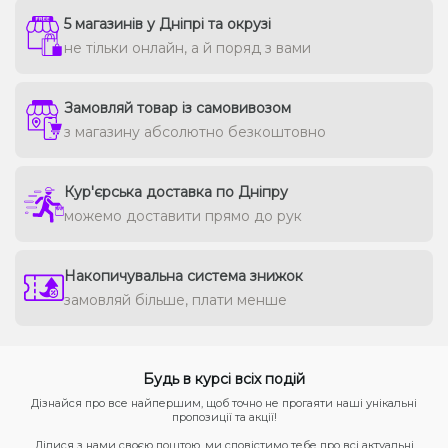
5 магазинів у Дніпрі та окрузі
не тільки онлайн, а й поряд з вами
Замовляй товар із самовивозом
з магазину абсолютно безкоштовно
Кур'єрська доставка по Дніпру
можемо доставити прямо до рук
Накопичувальна система знижок
замовляй більше, плати менше
Будь в курсі всіх подій
Дізнайся про все найпершим, щоб точно не прогаяти наші унікальні
пропозиції та акції!
Ділися з нами своєю поштою, ми сповістимо тебе про всі актуальні