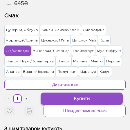
645₴
Ціна:
Смак
Цукерки, Яблуко
Банан, Сливки/Крем
Смородина
Чорниця/Лохина
Цукерки, М'ята
Цитруси, Чай
Кола
Лід/Холодок
Виноград, Лимонад
Грейпфрут
Мультифрукт
Лимон, Пиріг/Кондитерка
Лимон
Малина
Манго
Персик
Ананас
Вишня Черешня
Полуниця
Маракуя
Кавун
Суниця
Кокос, Печиво
Диня, Морозиво
Апельсин
Ягоди
Дивитись все
Виноград, Лід/Холодок, Ягоди
М'ята, Цитруси
Купити
-
+
Барбарис, Цукерки
Обліпиха
Груша/Дюшес, Лимонад
Ківі
Швидке замовлення
Гранат
Лайм
Помело
Журавлина
Пітайя/Драконовий фрукт
Ананас, Апельсин, Банан, Кокос
З цим товаром купують