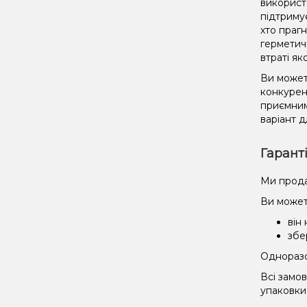
використ
підтриму
хто праг
герметич
втраті як
Ви может
конкурент
приємним
варіант д
Гарант
Ми прода
Ви может
він
збе
Одноразов
Всі замо
упаковки 