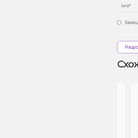
Залиш
Надіс
Схо