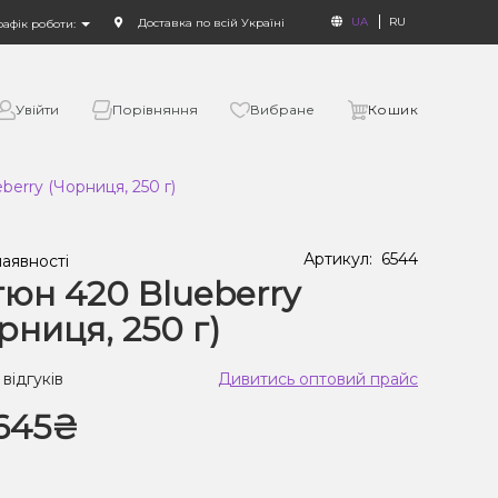
UA
RU
Доставка по всій Україні
рафік роботи:
Увійти
Порівняння
Вибране
Кошик
erry (Чорниця, 250 г)
Артикул:
6544
наявності
юн 420 Blueberry
рниця, 250 г)
 відгуків
Дивитись оптовий прайс
645₴