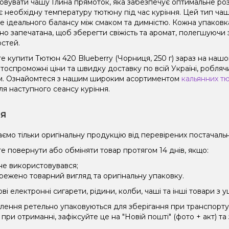
овувати чашу Глина прямоток, яка забезпечує оптимальне роз
є необхідну температуру тютюну під час куріння. Цей тип чаш
не ідеального балансу між смаком та димністю. Кожна упаковк
но запечатана, щоб зберегти свіжість та аромат, полегшуючи 
остей.
е купити Тютюн 420 Blueberry (Чорниця, 250 г) зараз на наш
оспроможні ціни та швидку доставку по всій Україні, роблячи
. Ознайомтеся з нашим широким асортиментом
кальянних т
ля наступного сеансу куріння.
ія
ємо тільки оригінальну продукцію від перевірених постачальн
е повернути або обміняти товар протягом 14 днів, якщо:
 не використовувався;
режено товарний вигляд та оригінальну упаковку.
і електронні сигарети, рідини, колби, чаші та інші товари з
влення ретельно упаковуються для зберігання при транспорт
при отриманні, зафіксуйте це на "Новій пошті" (фото + акт) та