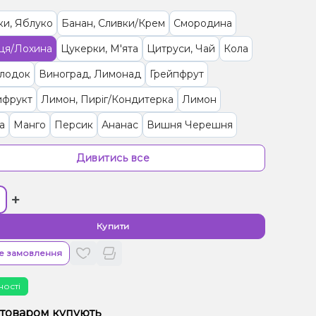
ки, Яблуко
Банан, Сливки/Крем
Смородина
ця/Лохина
Цукерки, М'ята
Цитруси, Чай
Кола
олодок
Виноград, Лимонад
Грейпфрут
ифрукт
Лимон, Пиріг/Кондитерка
Лимон
а
Манго
Персик
Ананас
Вишня Черешня
иця
Маракуя
Кавун
Суниця
Кокос, Печиво
Дивитись все
 Морозиво
Апельсин
Ягоди
+
ад, Лід/Холодок, Ягоди
М'ята, Цитруси
рис, Цукерки
Обліпиха
Груша/Дюшес, Лимонад
Купити
ранат
Лайм
Помело
Журавлина
е замовлення
я/Драконовий фрукт
ності
, Апельсин, Банан, Кокос
Лимонад, Мандарин
 товаром купують