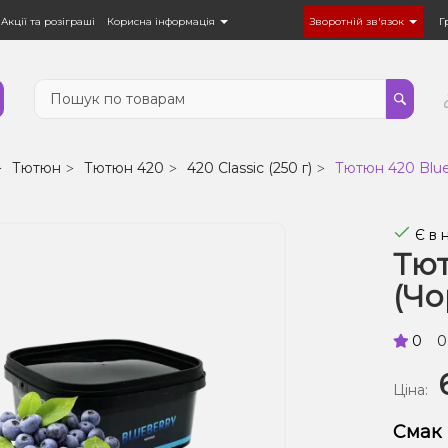
Акції та розіграші
Корисна інформація
Зворотній зв'язок
Г
Тютюн
Тютюн 420
420 Classic (250 г)
Тютюн 420 Blueb
Є в 
Тют
(Чо
0
0
Ціна:
Смак