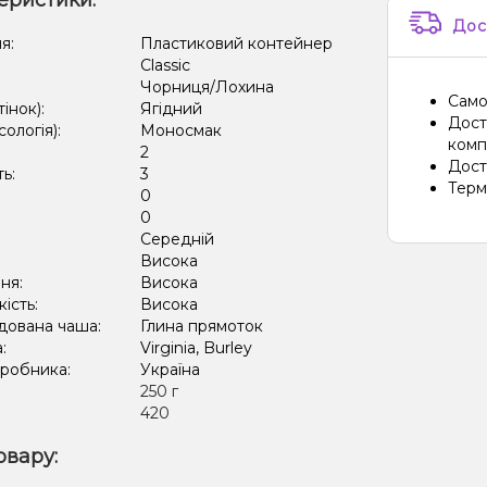
еристики:
Кавун,
Дос
Кактус
я:
Пластиковий контейнер
Classic
Кавун,
Чорниця/Лохина
Само
тінок):
Ягідний
Лід/Хо
Дост
сологія):
Моносмак
компа
2
Лід/Х
Дост
ть:
3
Терм
0
Виногр
:
0
Кавун,
Середній
:
Висока
Кавун,
ня:
Висока
кість:
Висока
Лікер
дована чаша:
Глина прямоток
а:
Virginia, Burley
Мороз
иробника:
Україна
:
250 г
Цукер
420
овару: