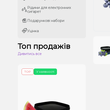
Рідини для електронних
Рідини для електронних
сигарет
сигарет
Подарункові набори
Подарункові набори
Уцінка
Уцінка
Топ продажів
Дивитись все
TOP
У наявності