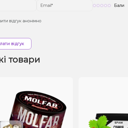
Бали
ити відгук анонімно
лати відгук
жі товари