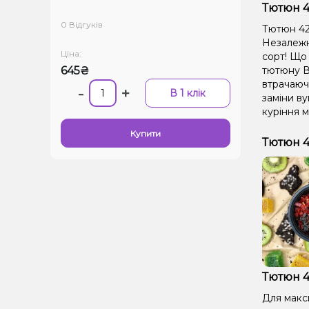
Тютюн 4
0 Відгуків
Тютюн 420
Незалежно
Ціна:
сорт! Що 
645₴
тютюну В
втрачаючи
-
+
В 1 клік
заміни ву
куріння м
Купити
Тютюн 4
Тютюн 4
Для макс