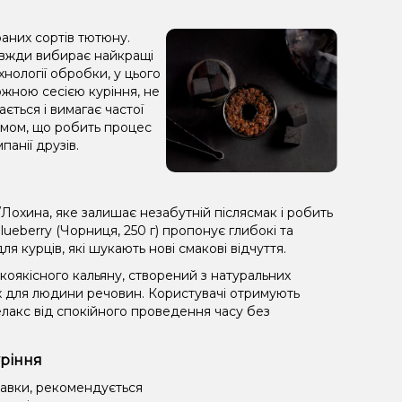
раних сортів тютюну.
завжди вибирає найкращі
хнології обробки, у цього
жною сесією куріння, не
ється і вимагає частої
 димом, що робить процес
анії друзів.
охина, яке залишає незабутній післясмак і робить
eberry (Чорниця, 250 г) пропонує глибокі та
 курців, які шукають нові смакові відчуття.
оякісного кальяну, створений з натуральних
х для людини речовин. Користувачі отримують
лакс від спокійного проведення часу без
уріння
равки, рекомендується