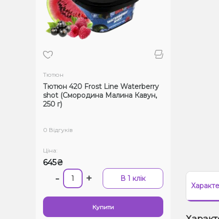
Тютюн
Тютюн 420 Frost Line Waterberry
shot (Смородина Малина Кавун,
250 г)
0 Відгуків
Ціна:
645₴
-
+
В 1 клік
Характ
Купити