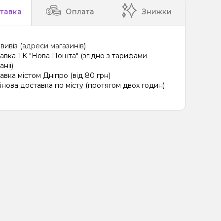
 Жуйка (фруктова), Лід/Холодок
тавка
Оплата
Знижки
, Ківі, Лайм, Лід/Холодок, Лимон
 Полуниця, Лід/Холодок, Малина
вивіз (
адреси магазинів
)
лодок, Лемонграсс, Малина, Чорниця/Лохина
авка ТК "Нова Пошта" (згідно з тарифами
нії)
олодок, Чорниця/Лохина
авка містом Дніпро (від 80 грн)
інова доставка по місту (протягом двох годин)
ад, Лайм, Лід/Холодок, Енергетик
 Лід/Холодок, Малина, Смородина
 Лайм, Текіла
Лимон, Маракуя, Шампанське
, Вершки/Крем
Мультифрукт, Овсянка/Пластівці
иво, Фісташки
Віскі
Вафлі
Фейхоа
Ожина
ки
Морозиво, Персик