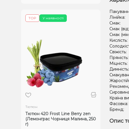
Характ
Пакуванн
Лінійка:
TOP
У наявності
Смак:
Смак (від
Смак (мік
Кислість:
Солодкіс
Свіжість:
Пряність
Міцність:
Димність
Смакуван
Жаростій
Рекомен
Сировин
Країна в
Фасовка
Тютюн
Бренд:
Тютюн 420 Frost Line Berry zen
(Лемонграс Чорниця Малина, 250
Опис т
г)