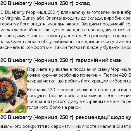
20 Blueberry (Чорниця, 250 г): склад
 Blueberry (Чорниця, 250 г) для кальяну виготовлений із виб
 Virginia, Burley або Oriental входить до складу, виробник 
гарантує його видатні курильні якості. Завдяки продуманій те
исока жаростійкість, що дозволяє довше насолоджуватися ко
 при цьому м'якість і повноту аромату. Він рівномірно прогріва
гілля. Суміш легка в обігу, забиванні та відрізняється густим
аксимально комфортним. Такий тютюн підійде у будь-якій комп
20 Blueberry (Чорниця, 250 г): гармонійний смак
Пориньте в унікальне поєднання смаку Чорниця/Л
кожне куріння особливо приємним. Тютюн 420 Blu
яскраві нотки, що робить його кращим вибором для
Компанія 420 створює виключно тютюн для висок
продуктів без використання хімічно небезпечни
поєднання густого диму з яскравим смаком та ре
головного болю на ранок.
20 Blueberry (Чорниця, 250 г): рекомендації щодо к
имального розкриття всіх ароматичних якостей кальянної зап