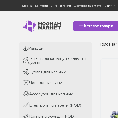
Головна
Контакти
Знижки та опт
Доставка та оплата
Відгуки
Каталог товарів
Головна
Кальяни
Кальяни
Тютюн для кальяну та кальянні
Тютюн для кальяну та кальянні
суміші
суміші
Вугілля для кальяну
Вугілля для кальяну
Чаші для кальяну
Чаші для кальяну
Аксесуари для кальяну
Аксесуари для кальяну
Електронні сигарети (POD)
Електронні сигарети (POD)
Комплектуючі для POD
Комплектуючі для POD