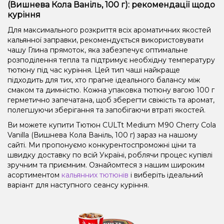
(Вишнева Кола Ваніль, 100 г): рекомендації щодо
куріння
Для максимального розкриття всіх ароматичних якостей
кальянної заправки, рекомендується використовувати
чашу Глина прямоток, яка забезпечує оптимальне
розподілення тепла та підтримує необхідну температуру
тютюну під час куріння. Цей тип чаші найкраще
підходить для тих, хто прагне ідеального балансу між
смаком та димністю. Кожна упаковка тютюну вагою 100 г
герметично запечатана, щоб зберегти свіжість та аромат,
полегшуючи зберігання та запобігаючи втраті якостей.
Ви можете купити Тютюн CULTt Medium M90 Cherry Cola
Vanilla (Вишнева Кола Ваніль, 100 г) зараз на нашому
сайті. Ми пропонуємо конкурентоспроможні ціни та
швидку доставку по всій Україні, роблячи процес купівлі
зручним та приємним. Ознайомтеся з нашим широким
асортиментом
кальянних тютюнів
і виберіть ідеальний
варіант для наступного сеансу куріння.