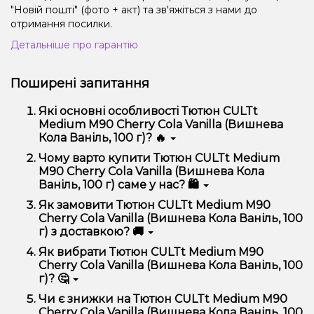
"Новій пошті" (фото + акт) та зв'яжіться з нами до
отримання посилки.
Детальніше про гарантію
Поширені запитання
Які основні особливості Тютюн CULTt
Medium M90 Cherry Cola Vanilla (Вишнева
Кола Ваніль, 100 г)? 🔥
Тютюн CULTt Medium M90 Cherry Cola Vanilla
Чому варто купити Тютюн CULTt Medium
(Вишнева Кола Ваніль, 100 г) відрізняється високою
M90 Cherry Cola Vanilla (Вишнева Кола
якістю, зручністю використання та надійністю.
Ваніль, 100 г) саме у нас? 🛍️
Ми пропонуємо тільки оригінальну продукцію,
Як замовити Тютюн CULTt Medium M90
широкий асортимент, вигідні ціни та швидку
Cherry Cola Vanilla (Вишнева Кола Ваніль, 100
доставку. Крім того, у нас регулярні акції та знижки
г) з доставкою? 🚚
для клієнтів!
Оформити замовлення можна в кілька кліків:
Як вибрати Тютюн CULTt Medium M90
Cherry Cola Vanilla (Вишнева Кола Ваніль, 100
Додайте Тютюн CULTt Medium M90 Cherry
г)? 🤔
Cola Vanilla (Вишнева Кола Ваніль, 100 г) до
кошика.
Вибір залежить від ваших уподобань – наприклад,
Чи є знижки на Тютюн CULTt Medium M90
Перейдіть до оформлення замовлення.
якщо це кальян, враховуйте розмір, матеріал та тип
Cherry Cola Vanilla (Вишнева Кола Ваніль, 100