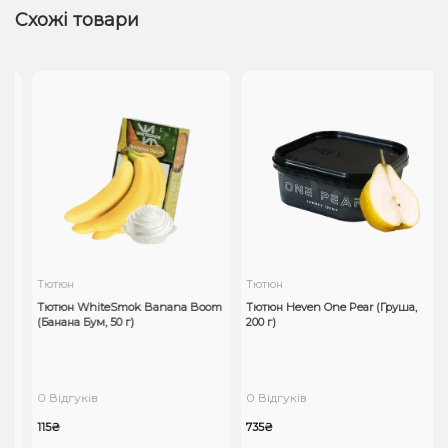
Схожі товари
Тютюн
Тютюн
Тютюн WhiteSmok Banana Boom
Тютюн Heven One Pear (Груша,
(Банана Бум, 50 г)
200 г)
0 Відгуків
0 Відгуків
115₴
735₴