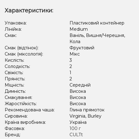
Апельсин, Лайм, Лід/Холодок, Квіти
Ананас, Кавун, Диня
Характеристики:
Апельсин, Лайм, М'ята
Грейпфрут, Полуниця, Малина
Упаковка:
Пластиковий контейнер
Лінійка:
Medium
Полуниця, Пиріг/Кондитерка, Чізкейк
Смак:
Ваніль, Вишня/Черешня,
Амарето, Лимон, Пиріг/Кондитерка
Виноград, Лід/Холодок
Кола
Смак (відтінок):
Фруктовий
Апельсин, Грейпфрут
Кавун, Ягоди
Смак (міксологія):
Мікс
Кислість:
3
Солодкість:
2
Свіжість:
1
Пряність:
2
Міцність:
Середній
Димність:
Висока
Смакування:
Висока
Жаростійкість:
Висока
Рекомендована чаша:
Глина прямоток
Сировина:
Virginia, Burley
Країна виробника:
Україна
Фасовка:
100 г
Бренд:
CULTt