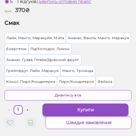
5
1 відгуків
Дивитись оптовий прайс
370₴
Ціна:
Смак
Лайм, Манго, Маракуйя, Мʼята
Ананас, Ваніль, Манго, Маракуя
Енергетик
Лід/Холодок, Лимон
Ананас, Гуава, Пітайя/Драконій фрукт.
Грейпфрут, Лайм, Маракуя
Манго, Троянда
Кокос, Пиріг/Кондитерка
Пиріг/Кондитерка
Фейхоа
Диня, Жуйка (фруктова)
Чорниця/Лохина
Гранат
Дивитись все
Лайм, Бузина
Ваніль, Вишня/Черешня, Кола
Купити
-
+
Вишня/Черешня, Чорниця/Лохина
Швидке замовлення
Малина, Персик, Лід/Холодок