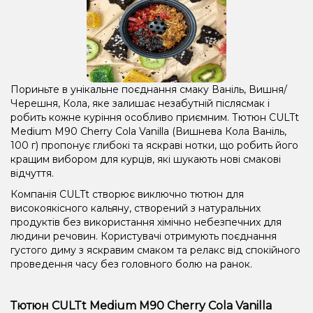
Пориньте в унікальне поєднання смаку Ваніль, Вишня/
Черешня, Кола, яке залишає незабутній післясмак і
робить кожне куріння особливо приємним. Тютюн CULTt
Medium M90 Cherry Cola Vanilla (Вишнева Кола Ваніль,
100 г) пропонує глибокі та яскраві нотки, що робить його
кращим вибором для курців, які шукають нові смакові
відчуття.
Компанія CULTt створює виключно тютюн для
високоякісного кальяну, створений з натуральних
продуктів без використання хімічно небезпечних для
людини речовин. Користувачі отримують поєднання
густого диму з яскравим смаком та релакс від спокійного
проведення часу без головного болю на ранок.
Тютюн CULTt Medium M90 Cherry Cola Vanilla