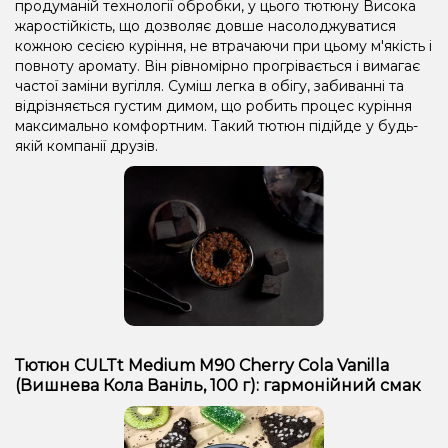
продуманій технології обробки, у цього тютюну Висока
жаростійкість, що дозволяє довше насолоджуватися
кожною сесією куріння, не втрачаючи при цьому м'якість і
повноту аромату. Він рівномірно прогрівається і вимагає
частої заміни вугілля. Суміш легка в обігу, забиванні та
відрізняється густим димом, що робить процес куріння
максимально комфортним. Такий тютюн підійде у будь-
якій компанії друзів.
Тютюн CULTt Medium M90 Cherry Cola Vanilla
(Вишнева Кола Ваніль, 100 г): гармонійний смак