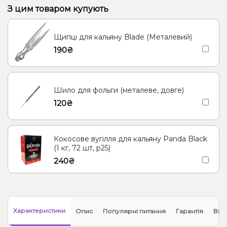
Виноград
Ром
Полуниця, Манго
Полуниця, Мохіто
З цим товаром купують
Кавун Диня
Пітайя/Драконовий фрукт
Щипці для кальяну Blade (Металевий)
190₴
Шило для фольги (металеве, довге)
120₴
Кокосове вугілля для кальяну Panda Black
(1 кг, 72 шт, р25)
240₴
Характеристики
Опис
Популярні питання
Гарантія
Відг