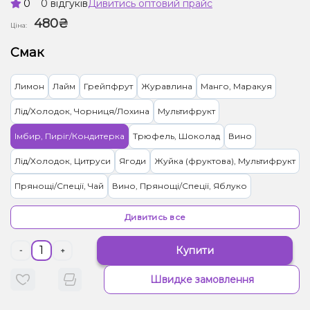
0
0 відгуків
Дивитись оптовий прайс
480₴
Ціна:
Смак
Лимон
Лайм
Грейпфрут
Журавлина
Манго, Маракуя
Лід/Холодок, Чорниця/Лохина
Мультифрукт
Імбир, Пиріг/Кондитерка
Трюфель, Шоколад
Вино
Лід/Холодок, Цитруси
Ягоди
Жуйка (фруктова), Мультифрукт
Прянощі/Спеції, Чай
Вино, Прянощі/Спеції, Яблуко
Цукерки, Мультифрукт
Цитруси, Енергетик
Лід/Холодок
Дивитись все
Мультифрукт, Ягоди
Банан, Ягоди
Персик, Чай
Малина
Купити
-
+
Ананас
Вишня/Черешня, Гранат
Слива
М'ята
Швидке замовлення
Вершки/Крем, Ягоди
Желейки
Прянощі/Спеції, Яблуко