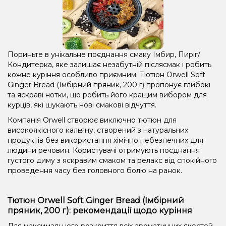
Пориньте в унікальне поєднання смаку Імбир, Пиріг/
Кондитерка, яке залишає незабутній післясмак і робить
кожне куріння особливо приємним. Тютюн Orwell Soft
Ginger Bread (Імбірний пряник, 200 г) пропонує глибокі
та яскраві нотки, що робить його кращим вибором для
курців, які шукають нові смакові відчуття.
Компанія Orwell створює виключно тютюн для
високоякісного кальяну, створений з натуральних
продуктів без використання хімічно небезпечних для
людини речовин. Користувачі отримують поєднання
густого диму з яскравим смаком та релакс від спокійного
проведення часу без головного болю на ранок.
Тютюн Orwell Soft Ginger Bread (Імбірний
пряник, 200 г): рекомендації щодо куріння
Для максимального розкриття всіх ароматичних якостей