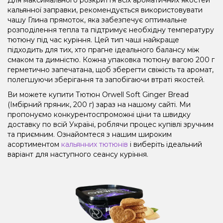
кальянної заправки, рекомендується використовувати
чашу Глина прямоток, яка забезпечує оптимальне
розподілення тепла та підтримує необхідну температуру
тютюну під час куріння. Цей тип чаші найкраще
підходить для тих, хто прагне ідеального балансу між
смаком та димністю. Кожна упаковка тютюну вагою 200 г
герметично запечатана, щоб зберегти свіжість та аромат,
полегшуючи зберігання та запобігаючи втраті якостей.
Ви можете купити Тютюн Orwell Soft Ginger Bread
(Імбірний пряник, 200 г) зараз на нашому сайті. Ми
пропонуємо конкурентоспроможні ціни та швидку
доставку по всій Україні, роблячи процес купівлі зручним
та приємним. Ознайомтеся з нашим широким
асортиментом
кальянних тютюнів
і виберіть ідеальний
варіант для наступного сеансу куріння.