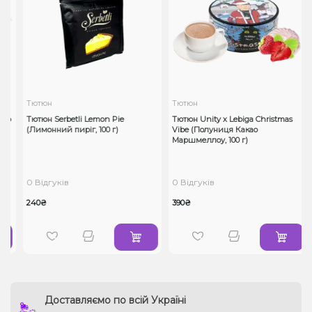
Тютюн
Тютюн
во
Тютюн Serbetli Lemon Pie
Тютюн Unity x Lebiga Christmas
(Лимонний пиріг, 100 г)
Vibe (Полуниця Какао
Маршмеллоу, 100 г)
0 Відгуків
0 Відгуків
240₴
390₴
Доставляємо по всій Україні