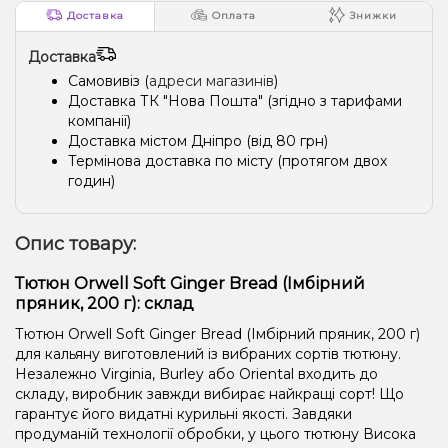
Доставка
Оплата
Знижки
Доставка
Самовивіз (
адреси магазинів
)
Доставка ТК "Нова Пошта" (згідно з тарифами
компанії)
Доставка містом Дніпро (від 80 грн)
Термінова доставка по місту (протягом двох
годин)
Опис товару:
Тютюн Orwell Soft Ginger Bread (Імбірний
пряник, 200 г): склад
Тютюн Orwell Soft Ginger Bread (Імбірний пряник, 200 г)
для кальяну виготовлений із вибраних сортів тютюну.
Незалежно Virginia, Burley або Oriental входить до
складу, виробник завжди вибирає найкращі сорт! Що
гарантує його видатні курильні якості. Завдяки
продуманій технології обробки, у цього тютюну Висока