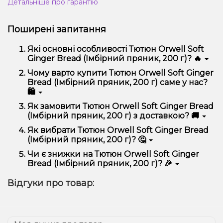
Детальніше про гарантію
Поширені запитання
Які основні особливості Тютюн Orwell Soft
Ginger Bread (Імбірний пряник, 200 г)? 🔥
Тютюн Orwell Soft Ginger Bread (Імбірний пряник,
Чому варто купити Тютюн Orwell Soft Ginger
200 г) відрізняється високою якістю, зручністю
Bread (Імбірний пряник, 200 г) саме у нас?
використання та надійністю.
🛍️
Ми пропонуємо тільки оригінальну продукцію,
Як замовити Тютюн Orwell Soft Ginger Bread
широкий асортимент, вигідні ціни та швидку
(Імбірний пряник, 200 г) з доставкою? 🚚
доставку. Крім того, у нас регулярні акції та знижки
для клієнтів!
Оформити замовлення можна в кілька кліків:
Як вибрати Тютюн Orwell Soft Ginger Bread
(Імбірний пряник, 200 г)? 🤔
Додайте Тютюн Orwell Soft Ginger Bread
(Імбірний пряник, 200 г) до кошика.
Вибір залежить від ваших уподобань – наприклад,
Чи є знижки на Тютюн Orwell Soft Ginger
Перейдіть до оформлення замовлення.
якщо це кальян, враховуйте розмір, матеріал та тип
Bread (Імбірний пряник, 200 г)? 🎉
чаші, якщо вейп – потужність та смак. Наші
Виберіть зручний спосіб оплати та доставки.
менеджери допоможуть підібрати ідеальний
Так! Ми регулярно проводимо акції та пропонуємо
Підтвердіть замовлення – ми швидко
Відгуки про товар:
варіант.
спеціальні пропозиції. Слідкуйте за оновленнями на
надішлемо його вам!
сайті та в нашому телеграм-каналі, щоб не
Доставка доступна по всій Україні, терміни
проґавити вигідні пропозиції!
залежать від вашого розташування.