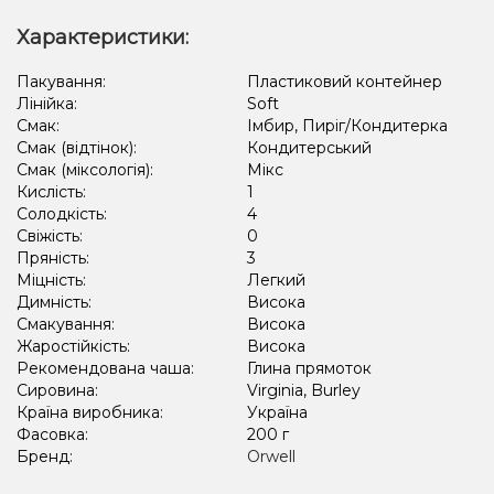
Характеристики:
Пакування:
Пластиковий контейнер
Лінійка:
Soft
Смак:
Імбир, Пиріг/Кондитерка
Смак (відтінок):
Кондитерський
Смак (міксологія):
Мікс
Кислість:
1
Солодкість:
4
Свіжість:
0
Пряність:
3
Міцність:
Легкий
Димність:
Висока
Смакування:
Висока
Жаростійкість:
Висока
Рекомендована чаша:
Глина прямоток
Сировина:
Virginia, Burley
Країна виробника:
Україна
Фасовка:
200 г
Бренд:
Orwell