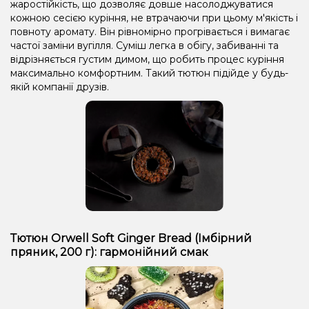
жаростійкість, що дозволяє довше насолоджуватися
кожною сесією куріння, не втрачаючи при цьому м'якість і
повноту аромату. Він рівномірно прогрівається і вимагає
частої заміни вугілля. Суміш легка в обігу, забиванні та
відрізняється густим димом, що робить процес куріння
максимально комфортним. Такий тютюн підійде у будь-
якій компанії друзів.
Тютюн Orwell Soft Ginger Bread (Імбірний
пряник, 200 г): гармонійний смак