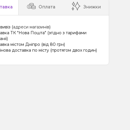
тавка
Оплата
Знижки
вивіз (
адреси магазинів
)
авка ТК "Нова Пошта" (згідно з тарифами
нії)
авка містом Дніпро (від 80 грн)
інова доставка по місту (протягом двох годин)