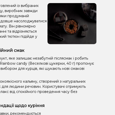
товлений із вибраних
аду, виробник завжди
дяки продуманій
яє довше насолоджуватися
ату. Він рівномірно
анні та відрізняється
кий тютюн підійде у
нійний смак
кт, яке залишає незабутній післясмак і робить
Rainbow candy (Веселкові цукерки, 40 г) пропонує
 вибором для курців, які шукають нові смакові
коякісного кальяну, створений з натуральних
х для людини речовин. Користувачі отримують
лакс від спокійного проведення часу без
ендації щодо куріння
равки, рекомендується