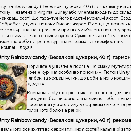
ty Rainbow candy (Веселкові цукерки, 40 г) для кальяну виго
тюну. Незалежно Virginia, Burley або Oriental входить до скл
айкращі сорт! Що гарантує його видатні курильні якості. Зав
ії обробки, у цього тютюну Висока жаростійкість, що дозвол
сією куріння, не втрачаючи при цьому м'якість і повноту аром
ться і вимагає частої заміни вугілля. Суміш легка в обігу, забив
имом, що робить процес куріння максимально комфортним. Та
 компанії друзів.
nity Rainbow candy (Веселкові цукерки, 40 г): гармо
Пориньте в унікальне поєднання смаку Мультифру
кожне куріння особливо приємним. Тютюн Unity 
глибокі та яскраві нотки, що робить його кращим
відчуття.
Компанія Unity створює виключно тютюн для висо
продуктів без використання хімічно небезпечни
поєднання густого диму з яскравим смаком та ре
головного болю на ранок.
nity Rainbow candy (Веселкові цукерки, 40 г): реком
имального розкриття всіх ароматичних якостей кальянної зап