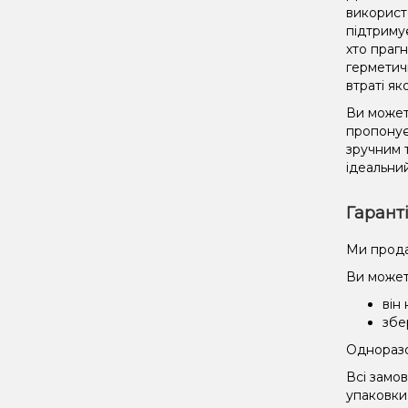
використ
підтриму
хто праг
герметич
втраті як
Ви может
пропонує
зручним 
ідеальний
Гарант
Ми прода
Ви может
він
збе
Одноразов
Всі замо
упаковки 