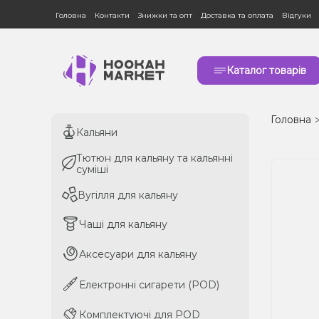
Головна
Контакти
Знижки та опт
Доставка та оплата
Відгуки
Каталог товарів
Головна
Кальяни
Кальяни
Тютюн для кальяну та кальянні
Тютюн для кальяну та кальянні
суміші
суміші
Вугілля для кальяну
Вугілля для кальяну
Чаші для кальяну
Чаші для кальяну
Аксесуари для кальяну
Аксесуари для кальяну
Електронні сигарети (POD)
Електронні сигарети (POD)
Комплектуючі для POD
Комплектуючі для POD