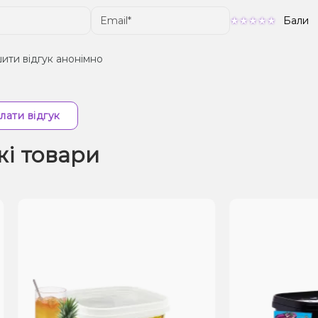
Бали
ити відгук анонімно
лати відгук
жі товари