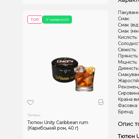
Характ
Пакуванн
Смак:
TOP
У наявності
Смак (від
Смак (мік
Кислість:
Солодкіс
Свіжість:
Пряність
Міцність:
Димність
Смакуван
Жаростій
Рекомен
Сировин
Країна в
Фасовка
Бренд:
Тютюн
Тютюн Unity Caribbean rum
Опис т
(Карибський ром, 40 г)
Тютюн U