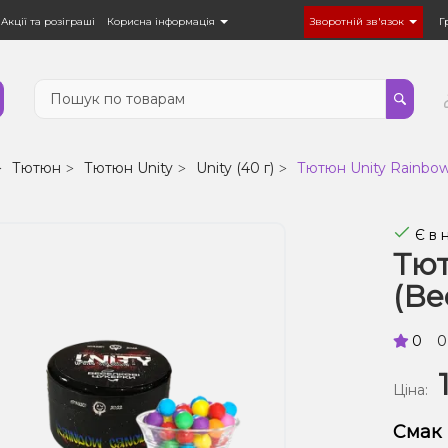
Акції та розіграші
Корисна інформація
Зворотній зв'язок
Г
Тютюн
Тютюн Unity
Unity (40 г)
Тютюн Unity Rainbow 
Є в 
Тют
(Ве
0
0
Ціна:
Смак