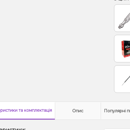
Грейпф
Жуйка 
Лаван
еристики
та комплектація
Опис
Популярні п