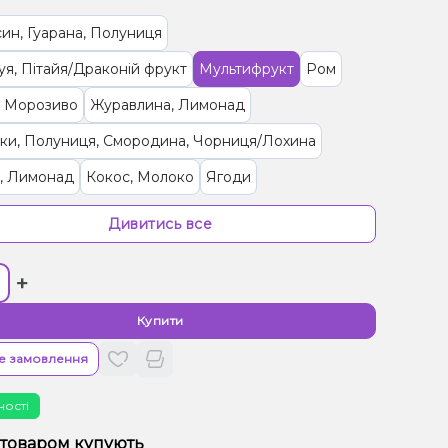
ин, Гуарана, Полуниця
я, Пітайя/Драконій фрукт
Мультифрукт
Ром
, Морозиво
Журавлина, Лимонад
ки, Полуниця, Смородина, Чорниця/Лохина
, Лимонад
Кокос, Молоко
Ягоди
рут, Полуниця
Апельсин
Кола
Смородина
Дивитись все
рад, Желейки
Ківі, Лимонад
Ананас, Цукерки
+
, Смородіна
Малина, Морозиво
иця, Цукерки
Лайм, Чай
Купити
/Кондитерка, Шоколад
е замовлення
 Диня, Жуйка (фруктова)
Яблуко
ності
/Черешня, Цукерки
Лічі, Манго, Маракуя
 товаром купують