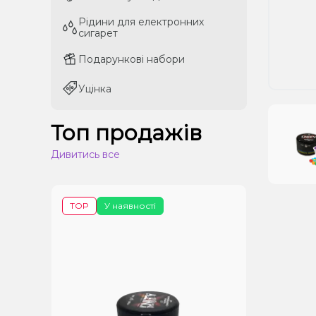
Рідини для електронних
Рідини для електронних
сигарет
сигарет
Подарункові набори
Подарункові набори
Уцінка
Уцінка
Топ продажів
Дивитись все
TOP
У наявності