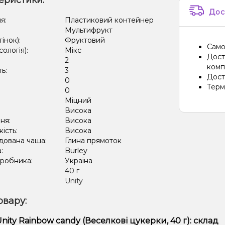
еристики:
Дос
я:
Пластиковий контейнер
Мультифрукт
тінок):
Фруктовий
Само
сологія):
Мікс
Дост
2
компа
ть:
3
Дост
0
Терм
:
0
Міцний
:
Висока
ня:
Висока
кість:
Висока
дована чаша:
Глина прямоток
а:
Burley
иробника:
Україна
:
40 г
Unity
овару:
nity Rainbow candy (Веселкові цукерки, 40 г): склад