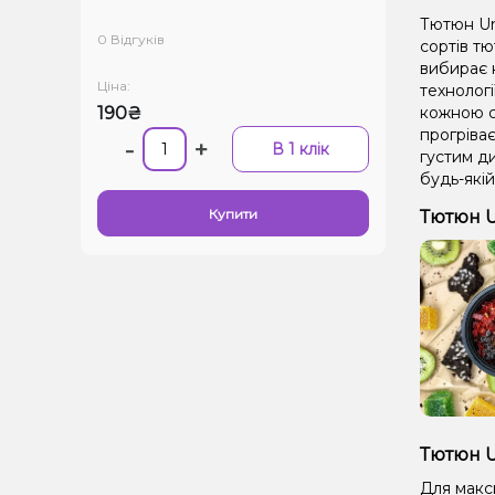
Тютюн Uni
0 Відгуків
сортів тю
вибирає н
Ціна:
технолог
190₴
кожною се
прогріває
-
+
В 1 клік
густим д
будь-якій
Купити
Тютюн U
Тютюн U
Для макс