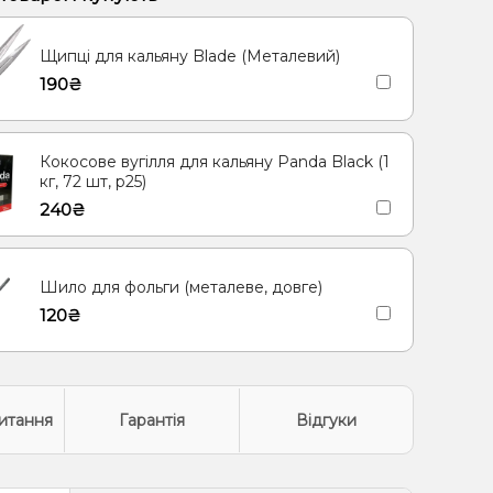
рут, Полуниця, Малина
Шавлія
Лимон
Щипці для кальяну Blade (Металевий)
(фруктова), Мультифрукт
Суниця
190₴
да, Ягоди
Марула
Лимон, М'ята, Морозиво
Кокосове вугілля для кальяну Panda Black (1
кг, 72 шт, р25)
240₴
Шило для фольги (металеве, довге)
120₴
итання
Гарантія
Відгуки