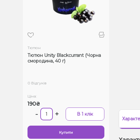
Тютюн
Тютюн Unity Blackcurrant (Чорна
смородина, 40 г)
0 Відгуків
Ціна:
190₴
-
+
В 1 клік
Характ
Купити