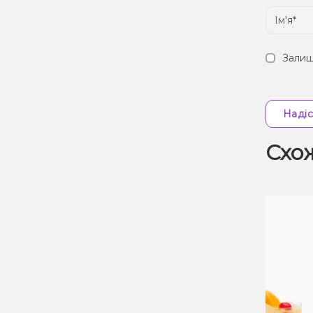
Залиш
Надіс
Схо