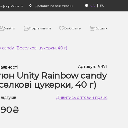
UA
RU
Доставка по всій Україні
рафік роботи:
Увійти
Порівняння
Вибране
Кошик
candy (Веселкові цукерки, 40 г)
Артикул:
9971
наявності
юн Unity Rainbow candy
селкові цукерки, 40 г)
 відгуків
Дивитись оптовий прайс
190₴