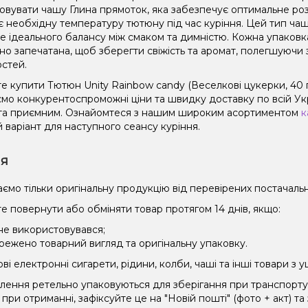
овувати чашу Глина прямоток, яка забезпечує оптимальне роз
є необхідну температуру тютюну під час куріння. Цей тип чаш
не ідеального балансу між смаком та димністю. Кожна упаковк
но запечатана, щоб зберегти свіжість та аромат, полегшуючи 
остей.
е купити Тютюн Unity Rainbow candy (Веселкові цукерки, 40 г
мо конкурентоспроможні ціни та швидку доставку по всій Укра
та приємним. Ознайомтеся з нашим широким асортиментом
к
 варіант для наступного сеансу куріння.
ія
ємо тільки оригінальну продукцію від перевірених постачальн
е повернути або обміняти товар протягом 14 днів, якщо:
 не використовувався;
режено товарний вигляд та оригінальну упаковку.
і електронні сигарети, рідини, колби, чаші та інші товари з
влення ретельно упаковуються для зберігання при транспорт
при отриманні, зафіксуйте це на "Новій пошті" (фото + акт) та