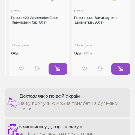
Тютюн
Тютюн
Тютюн 420 Watermelon Juice
Тютюн Loud Bananagreen
(Кавуновий Сік, 100 г)
(Бананагрін, 200 г)
0 Відгуків
0 Відгуків
335₴
530₴
570₴
Доставляємо по всій Україні
нашу продукцію можна придбати з будь-якої
точки
5 магазинів у Дніпрі та окрузі
не тільки онлайн, а й поряд з вами