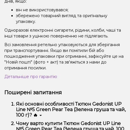
днів, якщо:
він не використовувався;
збережено товарний вигляд та оригінальну
упаковку.
Одноразові електронні сигарети, рідини, колби, чаші та
інші товари з уцінкою поверненню не підлягають.
Всі замовлення ретельно упаковуються для зберігання
при транспортуванні. Якщо ви помітили бій або
пошкодження упаковки при отриманні, зафіксуйте це на
"Новій пошті" (фото + акт) та зв'яжіться з нами до
отримання посилки.
Детальніше про гарантію
Поширені запитання
Які основні особливості Тютюн Gedonist UP
Line №5 Green Pear Tea (Зелена груша та чай,
100 г)? 🔥
Тютюн Gedonist UP Line №5 Green Pear Tea (Зелена
Чому варто купити Тютюн Gedonist UP Line
груша та чай, 100 г) відрізняється високою якістю,
№5 Green Pear Tea (Зелена груша та чай, 100