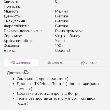
Свіжість:
0
Пряність:
1
Міцність:
Міцний
Димність:
Висока
Смакування:
Висока
Жаростійкість:
Висока
Рекомендована чаша:
Глина прямоток
Сировина:
Virginia, Burley
Країна виробника:
Україна
Фасовка:
100 г
Бренд:
Gedonist
Доставка
Оплата
Знижки
Доставка
Самовивіз (
адреси магазинів
)
Доставка ТК "Нова Пошта" (згідно з тарифами
компанії)
Доставка містом Дніпро (від 80 грн)
Термінова доставка по місту (протягом двох
годин)