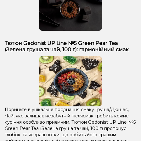
Тютюн Gedonist UP Line №5 Green Pear Tea
(Зелена груша та чай, 100 г): гармонійний смак
Пориньте в унікальне поєднання смаку Груша/Дюшес,
Чай, яке залишає незабутній післясмак і робить кожне
куріння особливо приємним. Тютюн Gedonist UP Line №5
Green Pear Tea (Зелена груша та чай, 100 г) пропонує
глибокі та яскраві нотки, що робить його кращим
вибором для курців, які шукають нові смакові відчуття.