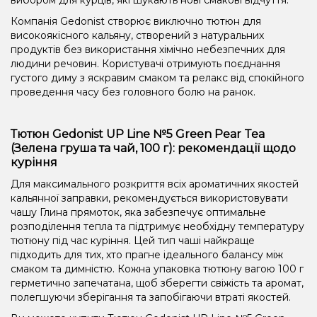
Компанія Gedonist створює виключно тютюн для
високоякісного кальяну, створений з натуральних
продуктів без використання хімічно небезпечних для
людини речовин. Користувачі отримують поєднання
густого диму з яскравим смаком та релакс від спокійного
проведення часу без головного болю на ранок.
Тютюн Gedonist UP Line №5 Green Pear Tea
(Зелена груша та чай, 100 г): рекомендації щодо
куріння
Для максимального розкриття всіх ароматичних якостей
кальянної заправки, рекомендується використовувати
чашу Глина прямоток, яка забезпечує оптимальне
розподілення тепла та підтримує необхідну температуру
тютюну під час куріння. Цей тип чаші найкраще
підходить для тих, хто прагне ідеального балансу між
смаком та димністю. Кожна упаковка тютюну вагою 100 г
герметично запечатана, щоб зберегти свіжість та аромат,
полегшуючи зберігання та запобігаючи втраті якостей.