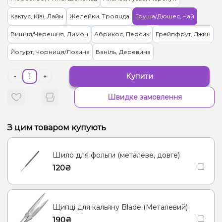
Кактус, Ківі, Лайм
Желейки, Троянда
Груша/Дюшес, Чай
Вишня/Черешня, Лимон
Абрикос, Персик
Грейпфрут, Джин
Йогурт, Чорниця/Лохина
Ваніль, Деревина
Купити
-
+
Швидке замовлення
З цим товаром купують
Шило для фольги (металеве, довге)
120₴
Щипці для кальяну Blade (Металевий)
190₴