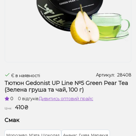
Рідини для електронних сигарет
Подарункові набори
Уцінка
Артикул:
28408
Є в наявності
Тютюн Gedonist UP Line №5 Green Pear Tea
(Зелена груша та чай, 100 г)
0
0 відгуків
Дивитись оптовий прайс
410₴
Ціна:
Смак
Морозиво, М'ята, Шоколад
Ананас, Гуава, Маракуя