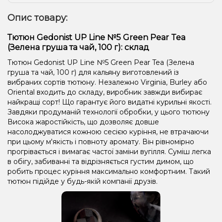
Опис товару:
Тютюн Gedonist UP Line №5 Green Pear Tea
(Зелена груша та чай, 100 г): склад
Тютюн Gedonist UP Line №5 Green Pear Tea (Зелена
груша та чай, 100 г) для кальяну виготовлений із
вибраних сортів тютюну. Незалежно Virginia, Burley або
Oriental входить до складу, виробник завжди вибирає
найкращі сорт! Що гарантує його видатні курильні якості.
Завдяки продуманій технології обробки, у цього тютюну
Висока жаростійкість, що дозволяє довше
насолоджуватися кожною сесією куріння, не втрачаючи
при цьому м'якість і повноту аромату. Він рівномірно
прогрівається і вимагає частої заміни вугілля. Суміш легка
в обігу, забиванні та відрізняється густим димом, що
робить процес куріння максимально комфортним. Такий
тютюн підійде у будь-якій компанії друзів.