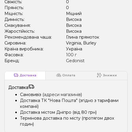
Свіжість:
0
Пряність:
0
Міцність:
Міцний
Димність:
Висока
Смакування:
Висока
Жаростійкість:
Висока
Рекомендована чаша:
Глина прямоток
Сировина:
Virginia, Burley
Країна виробника:
Україна
Фасовка:
100 г
Бренд:
Gedonist
Доставка
Оплата
Знижки
Доставка
Самовивіз (
адреси магазинів
)
Доставка ТК "Нова Пошта" (згідно з тарифами
компанії)
Доставка містом Дніпро (від 80 грн)
Термінова доставка по місту (протягом двох
годин)