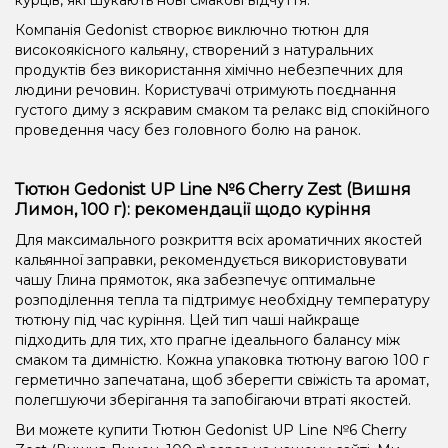
Компанія Gedonist створює виключно тютюн для
високоякісного кальяну, створений з натуральних
продуктів без використання хімічно небезпечних для
людини речовин. Користувачі отримують поєднання
густого диму з яскравим смаком та релакс від спокійного
проведення часу без головного болю на ранок.
Тютюн Gedonist UP Line №6 Cherry Zest (Вишня
Лимон, 100 г): рекомендації щодо куріння
Для максимального розкриття всіх ароматичних якостей
кальянної заправки, рекомендується використовувати
чашу Глина прямоток, яка забезпечує оптимальне
розподілення тепла та підтримує необхідну температуру
тютюну під час куріння. Цей тип чаші найкраще
підходить для тих, хто прагне ідеального балансу між
смаком та димністю. Кожна упаковка тютюну вагою 100 г
герметично запечатана, щоб зберегти свіжість та аромат,
полегшуючи зберігання та запобігаючи втраті якостей.
Ви можете купити Тютюн Gedonist UP Line №6 Cherry