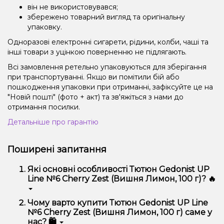
він не використовувався;
збережено товарний вигляд та оригінальну
упаковку.
Одноразові електронні сигарети, рідини, колби, чаші та
інші товари з уцінкою поверненню не підлягають.
Всі замовлення ретельно упаковуються для зберігання
при транспортуванні. Якщо ви помітили бій або
пошкодження упаковки при отриманні, зафіксуйте це на
"Новій пошті" (фото + акт) та зв'яжіться з нами до
отримання посилки.
Детальніше про гарантію
Поширені запитання
Які основні особливості Тютюн Gedonist UP
Line №6 Cherry Zest (Вишня Лимон, 100 г)? 🔥
Тютюн Gedonist UP Line №6 Cherry Zest (Вишня
Чому варто купити Тютюн Gedonist UP Line
Лимон, 100 г) відрізняється високою якістю,
№6 Cherry Zest (Вишня Лимон, 100 г) саме у
зручністю використання та надійністю.
нас? 🛍️