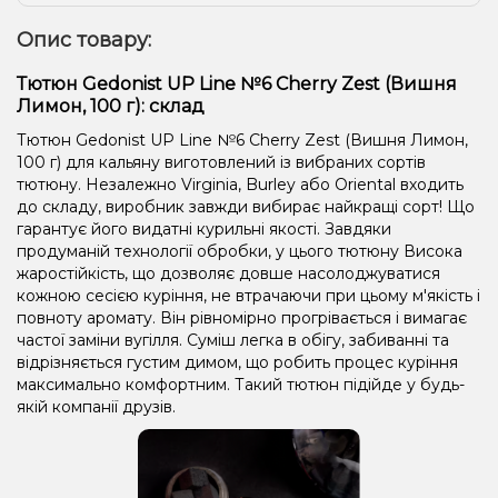
Опис товару:
Тютюн Gedonist UP Line №6 Cherry Zest (Вишня
Лимон, 100 г): склад
Тютюн Gedonist UP Line №6 Cherry Zest (Вишня Лимон,
100 г) для кальяну виготовлений із вибраних сортів
тютюну. Незалежно Virginia, Burley або Oriental входить
до складу, виробник завжди вибирає найкращі сорт! Що
гарантує його видатні курильні якості. Завдяки
продуманій технології обробки, у цього тютюну Висока
жаростійкість, що дозволяє довше насолоджуватися
кожною сесією куріння, не втрачаючи при цьому м'якість і
повноту аромату. Він рівномірно прогрівається і вимагає
частої заміни вугілля. Суміш легка в обігу, забиванні та
відрізняється густим димом, що робить процес куріння
максимально комфортним. Такий тютюн підійде у будь-
якій компанії друзів.