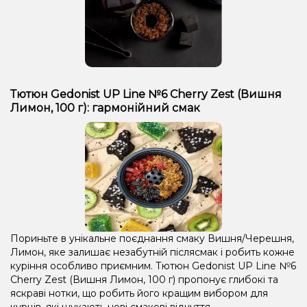
Тютюн Gedonist UP Line №6 Cherry Zest (Вишня
Лимон, 100 г): гармонійний смак
Пориньте в унікальне поєднання смаку Вишня/Черешня,
Лимон, яке залишає незабутній післясмак і робить кожне
куріння особливо приємним. Тютюн Gedonist UP Line №6
Cherry Zest (Вишня Лимон, 100 г) пропонує глибокі та
яскраві нотки, що робить його кращим вибором для
курців, які шукають нові смакові відчуття.