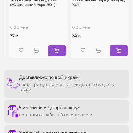
Тютюн Unity Cranberry mors
Тютюн Serbetli Grape (Виноград,
,
(Журавлинний морс, 250 г)
100 г)
0 Відгуків
0 Відгуків
730₴
240₴
Доставляємо по всій Україні
нашу продукцію можна придбати з будь-якої
точки
5 магазинів у Дніпрі та окрузі
не тільки онлайн, а й поряд з вами
Замовляй товар із самовивозом