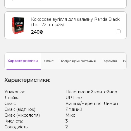
Кокосове вугілля для кальяну Panda Black
(1 кг, 72 шт, р25)
240₴
Характеристики
Опис
Популярні питання
Гарантія
Відг
Характеристики:
Упаковка:
Пластиковий контейнер
Лінійка:
UP Line
Смак:
Вишня/Черешня, Лимон
Смак (відтінок):
Ягідний
Смак (міксологія):
Мікс
Кислість:
3
Солодкість:
2