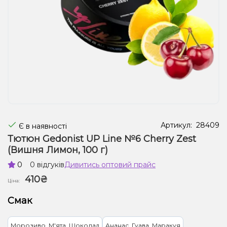
Рідини для електронних сигарет
Подарункові набори
Уцінка
Артикул:
28409
Є в наявності
Тютюн Gedonist UP Line №6 Cherry Zest
(Вишня Лимон, 100 г)
0
0 відгуків
Дивитись оптовий прайс
410₴
Ціна:
Смак
Морозиво, М'ята, Шоколад
Ананас, Гуава, Маракуя