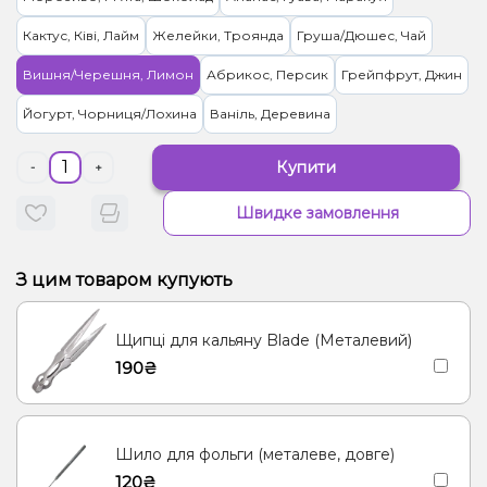
Кактус, Ківі, Лайм
Желейки, Троянда
Груша/Дюшес, Чай
Вишня/Черешня, Лимон
Абрикос, Персик
Грейпфрут, Джин
Йогурт, Чорниця/Лохина
Ваніль, Деревина
Купити
-
+
Швидке замовлення
З цим товаром купують
Щипці для кальяну Blade (Металевий)
190₴
Шило для фольги (металеве, довге)
120₴