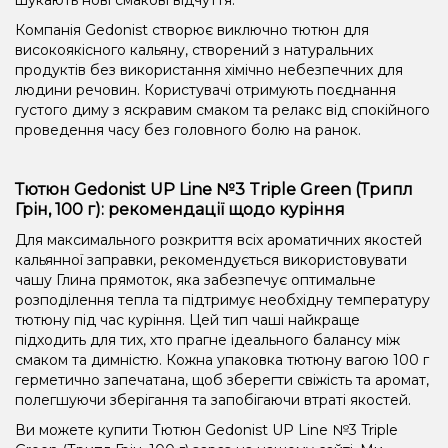
Компанія Gedonist створює виключно тютюн для
високоякісного кальяну, створений з натуральних
продуктів без використання хімічно небезпечних для
людини речовин. Користувачі отримують поєднання
густого диму з яскравим смаком та релакс від спокійного
проведення часу без головного болю на ранок.
Тютюн Gedonist UP Line №3 Triple Green (Трипл
Грін, 100 г): рекомендації щодо куріння
Для максимального розкриття всіх ароматичних якостей
кальянної заправки, рекомендується використовувати
чашу Глина прямоток, яка забезпечує оптимальне
розподілення тепла та підтримує необхідну температуру
тютюну під час куріння. Цей тип чаші найкраще
підходить для тих, хто прагне ідеального балансу між
смаком та димністю. Кожна упаковка тютюну вагою 100 г
герметично запечатана, щоб зберегти свіжість та аромат,
полегшуючи зберігання та запобігаючи втраті якостей.
Ви можете купити Тютюн Gedonist UP Line №3 Triple