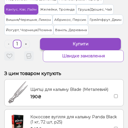
Кактус, Ківі, Лайм
Желейки, Троянда
Груша/Дюшес, Чай
Вишня/Черешня, Лимон
Абрикос, Персик
Грейпфрут, Джин
Йогурт, Чорниця/Лохина
Ваніль, Деревина
Купити
-
+
Швидке замовлення
З цим товаром купують
Щипці для кальяну Blade (Металевий)
190₴
Кокосове вугілля для кальяну Panda Black
(1 кг, 72 шт, р25)