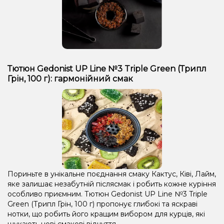
Тютюн Gedonist UP Line №3 Triple Green (Трипл
Грін, 100 г): гармонійний смак
Пориньте в унікальне поєднання смаку Кактус, Ківі, Лайм,
яке залишає незабутній післясмак і робить кожне куріння
особливо приємним. Тютюн Gedonist UP Line №3 Triple
Green (Трипл Грін, 100 г) пропонує глибокі та яскраві
нотки, що робить його кращим вибором для курців, які
шукають нові смакові відчуття.