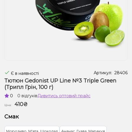
Рідини для електронних сигарет
Подарункові набори
Уцінка
Артикул:
28406
Є в наявності
Тютюн Gedonist UP Line №3 Triple Green
(Трипл Грін, 100 г)
0
0 відгуків
Дивитись оптовий прайс
410₴
Ціна:
Смак
Морозиво, М'ята, Шоколад
Ананас, Гуава, Маракуя