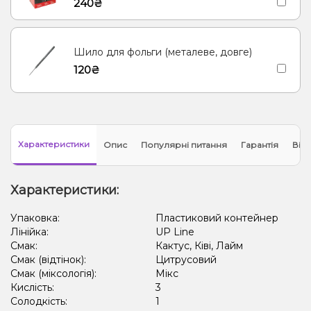
240₴
Шило для фольги (металеве, довге)
120₴
Характеристики
Опис
Популярні питання
Гарантія
Відг
Характеристики:
Упаковка:
Пластиковий контейнер
Лінійка:
UP Line
Смак:
Кактус, Ківі, Лайм
Смак (відтінок):
Цитрусовий
Смак (міксологія):
Мікс
Кислість:
3
Солодкість:
1