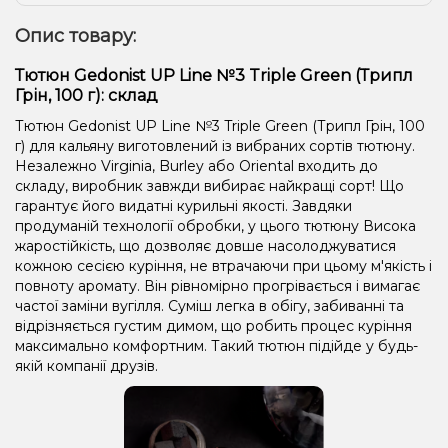
Опис товару:
Тютюн Gedonist UP Line №3 Triple Green (Трипл
Грін, 100 г): склад
Тютюн Gedonist UP Line №3 Triple Green (Трипл Грін, 100
г) для кальяну виготовлений із вибраних сортів тютюну.
Незалежно Virginia, Burley або Oriental входить до
складу, виробник завжди вибирає найкращі сорт! Що
гарантує його видатні курильні якості. Завдяки
продуманій технології обробки, у цього тютюну Висока
жаростійкість, що дозволяє довше насолоджуватися
кожною сесією куріння, не втрачаючи при цьому м'якість і
повноту аромату. Він рівномірно прогрівається і вимагає
частої заміни вугілля. Суміш легка в обігу, забиванні та
відрізняється густим димом, що робить процес куріння
максимально комфортним. Такий тютюн підійде у будь-
якій компанії друзів.