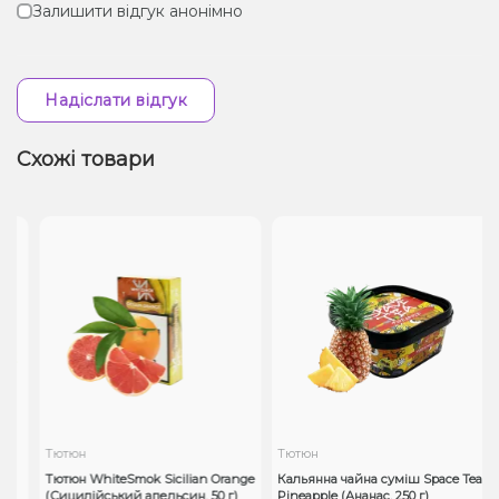
Залишити відгук анонімно
Надіслати відгук
Схожі товари
Тютюн
Тютюн
Тютюн WhiteSmok Sicilian Orange
Кальянна чайна суміш Space Tea
(Сицилійський апельсин, 50 г)
Pineapple (Ананас, 250 г)