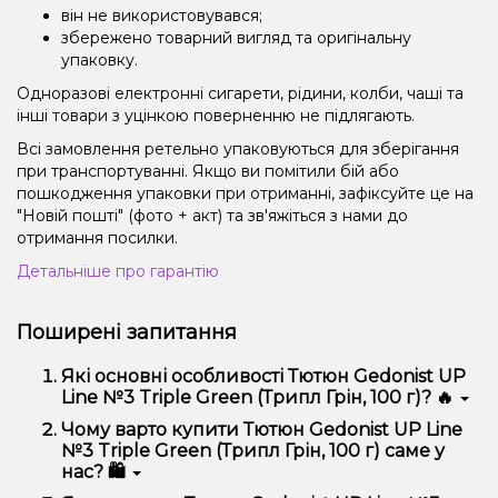
він не використовувався;
збережено товарний вигляд та оригінальну
упаковку.
Одноразові електронні сигарети, рідини, колби, чаші та
інші товари з уцінкою поверненню не підлягають.
Всі замовлення ретельно упаковуються для зберігання
при транспортуванні. Якщо ви помітили бій або
пошкодження упаковки при отриманні, зафіксуйте це на
"Новій пошті" (фото + акт) та зв'яжіться з нами до
отримання посилки.
Детальніше про гарантію
Поширені запитання
Які основні особливості Тютюн Gedonist UP
Line №3 Triple Green (Трипл Грін, 100 г)? 🔥
Тютюн Gedonist UP Line №3 Triple Green (Трипл
Чому варто купити Тютюн Gedonist UP Line
Грін, 100 г) відрізняється високою якістю, зручністю
№3 Triple Green (Трипл Грін, 100 г) саме у
використання та надійністю.
нас? 🛍️