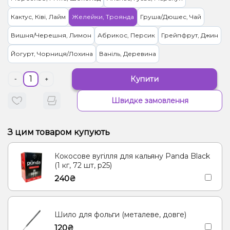
Кактус, Ківі, Лайм
Желейки, Троянда
Груша/Дюшес, Чай
Вишня/Черешня, Лимон
Абрикос, Персик
Грейпфрут, Джин
Йогурт, Чорниця/Лохина
Ваніль, Деревина
Купити
-
+
Швидке замовлення
З цим товаром купують
Кокосове вугілля для кальяну Panda Black
(1 кг, 72 шт, р25)
240₴
Шило для фольги (металеве, довге)
120₴