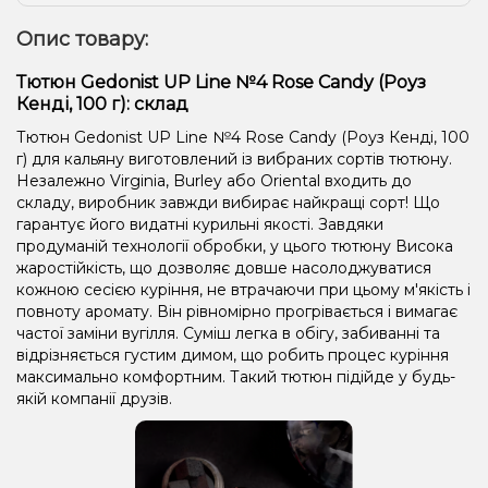
Опис товару:
Тютюн Gedonist UP Line №4 Rose Candy (Роуз
Кенді, 100 г): склад
Тютюн Gedonist UP Line №4 Rose Candy (Роуз Кенді, 100
г) для кальяну виготовлений із вибраних сортів тютюну.
Незалежно Virginia, Burley або Oriental входить до
складу, виробник завжди вибирає найкращі сорт! Що
гарантує його видатні курильні якості. Завдяки
продуманій технології обробки, у цього тютюну Висока
жаростійкість, що дозволяє довше насолоджуватися
кожною сесією куріння, не втрачаючи при цьому м'якість і
повноту аромату. Він рівномірно прогрівається і вимагає
частої заміни вугілля. Суміш легка в обігу, забиванні та
відрізняється густим димом, що робить процес куріння
максимально комфортним. Такий тютюн підійде у будь-
якій компанії друзів.