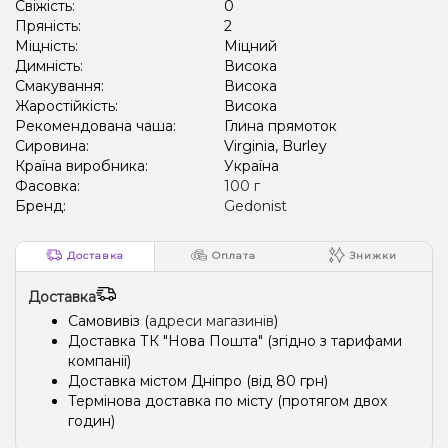
Свіжість:
0
Пряність:
2
Міцність:
Міцний
Димність:
Висока
Смакування:
Висока
Жаростійкість:
Висока
Рекомендована чаша:
Глина прямоток
Сировина:
Virginia, Burley
Країна виробника:
Україна
Фасовка:
100 г
Бренд:
Gedonist
Доставка
Оплата
Знижки
Доставка
Самовивіз (
адреси магазинів
)
Доставка ТК "Нова Пошта" (згідно з тарифами
компанії)
Доставка містом Дніпро (від 80 грн)
Термінова доставка по місту (протягом двох
годин)