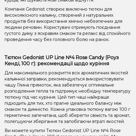
Компанія Gedonist створює виключно тютюн для
високоякісного кальяну, створений з натуральних
продуктів без використання хімічно небезпечних для
людини речовин. Користувачі отримують поєднання
густого диму з яскравим смаком та релакс від спокійного
проведення часу без головного болю на ранок.
Тютюн Gedonist UP Line №4 Rose Candy (Роуз
Кенді, 100 г): рекомендації щодо куріння
Для максимального розкриття всіх ароматичних якостей
кальянної заправки, рекомендується використовувати
чашу Глина прямоток, яка забезпечує оптимальне
розподілення тепла та підтримує необхідну температуру
тютюну під час куріння. Цей тип чаші найкраще
підходить для тих, хто прагне ідеального балансу між
смаком та димністю. Кожна упаковка тютюну вагою 100 г
герметично запечатана, щоб зберегти свіжість та аромат,
полегшуючи зберігання та запобігаючи втраті якостей.
Ви можете купити Тютюн Gedonist UP Line №4 Rose