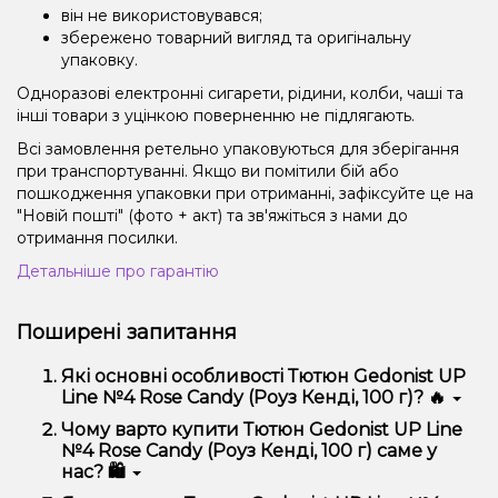
він не використовувався;
збережено товарний вигляд та оригінальну
упаковку.
Одноразові електронні сигарети, рідини, колби, чаші та
інші товари з уцінкою поверненню не підлягають.
Всі замовлення ретельно упаковуються для зберігання
при транспортуванні. Якщо ви помітили бій або
пошкодження упаковки при отриманні, зафіксуйте це на
"Новій пошті" (фото + акт) та зв'яжіться з нами до
отримання посилки.
Детальніше про гарантію
Поширені запитання
Які основні особливості Тютюн Gedonist UP
Line №4 Rose Candy (Роуз Кенді, 100 г)? 🔥
Тютюн Gedonist UP Line №4 Rose Candy (Роуз
Чому варто купити Тютюн Gedonist UP Line
Кенді, 100 г) відрізняється високою якістю,
№4 Rose Candy (Роуз Кенді, 100 г) саме у
зручністю використання та надійністю.
нас? 🛍️