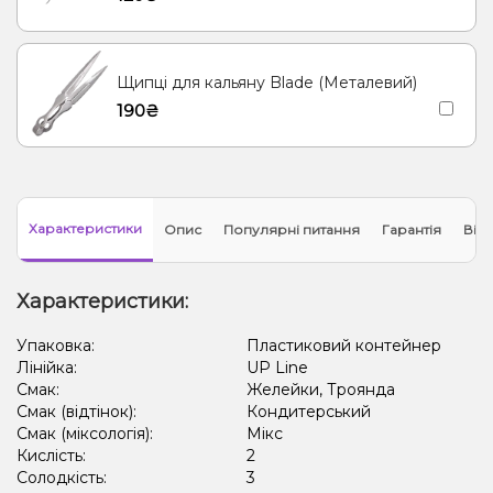
Щипці для кальяну Blade (Металевий)
190₴
Характеристики
Опис
Популярні питання
Гарантія
Відг
Характеристики:
Упаковка:
Пластиковий контейнер
Лінійка:
UP Line
Смак:
Желейки, Троянда
Смак (відтінок):
Кондитерський
Смак (міксологія):
Мікс
Кислість:
2
Солодкість:
3