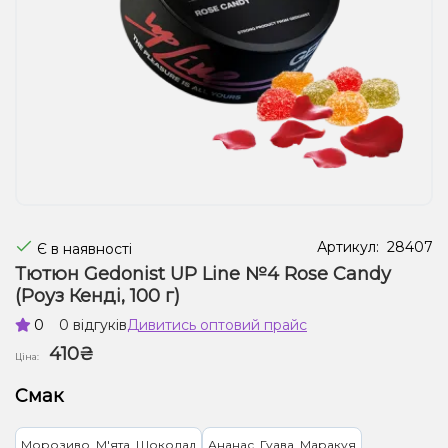
Рідини для електронних сигарет
Подарункові набори
Уцінка
Артикул:
28407
Є в наявності
Тютюн Gedonist UP Line №4 Rose Candy
(Роуз Кенді, 100 г)
0
0 відгуків
Дивитись оптовий прайс
410₴
Ціна:
Смак
Морозиво, М'ята, Шоколад
Ананас, Гуава, Маракуя