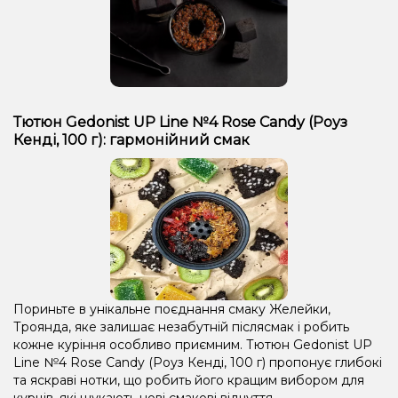
Тютюн Gedonist UP Line №4 Rose Candy (Роуз
Кенді, 100 г): гармонійний смак
Пориньте в унікальне поєднання смаку Желейки,
Троянда, яке залишає незабутній післясмак і робить
кожне куріння особливо приємним. Тютюн Gedonist UP
Line №4 Rose Candy (Роуз Кенді, 100 г) пропонує глибокі
та яскраві нотки, що робить його кращим вибором для
курців, які шукають нові смакові відчуття.