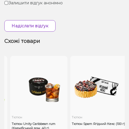
Залишити відгук анонімно
Надіслати відгук
Схожі товари
Тютюн
Тютюн
Тютюн Unity Caribbean rum
Тютюн Spam Ягідний Кекс (100 г)
(Карибський ром, 40 г)