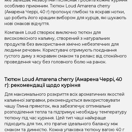
особливо приємним. Тютюн Loud Amarena cherry
(Амарена Черрі, 40 г) пропонує глибокі та яскраві нотки,
що робить його кращим вибором для курців, які шукають
нові смакові відчуття.
Компанія Loud створює виключно тютюн для
високоякісного кальяну, створений з натуральних
продуктів без використання хімічно небезпечних для
людини речовин. Користувачі отримують поєднання
густого диму з яскравим смаком та релакс від спокійного
проведення часу без головного болю на ранок.
Тютюн Loud Amarena cherry (Амарена Черрі, 40
г): рекомендації щодо куріння
Для максимального розкриття всіх ароматичних якостей
кальянної заправки, рекомендується використовувати
чашу Глина прямоток, яка забезпечує оптимальне
розподілення тепла та підтримує необхідну температуру
тютюну під час куріння. Цей тип чаші найкраще
підходить для тих, хто прагне ідеального балансу між
смаком та димністю. Кожна упаковка тютюну вагою 40 г