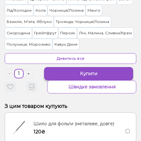
Лід/Холодок
Кола
Чорниця/Лохина
Манго
Базилік, М'ята, Яблуко
Троянда, Чорниця/Лохина
Смородина
Грейпфрут
Персик
Лічі, Малина, Сливки/Крем
Полуниця, Морозиво
Кавун Диня
Журавлина, Чорниця/Лохина
Імбир, Манго, Чай
Дивитись все
Лайм, Лимон
Маракуя
Малина
Манго, Енергетик
Купити
-
+
Цукерки, Мультифрукт
Гранат
Вишня Черешня
Виноград
Швидке замовлення
Морозиво, Папайя
Манго, Персик, Прянощі/Спеції
Чай, Ягоди
Лимонад, Фейхоа
З цим товаром купують
Вишня/Черешня, Йогурт, Сливки/Крем
Ялинка, Ягоди
Шило для фольги (металеве, довге)
Гуава, Цитруси
Апельсин, Ананас, Манго, Маракуя
120₴
Груша/Дюшес
Кокос, Печиво