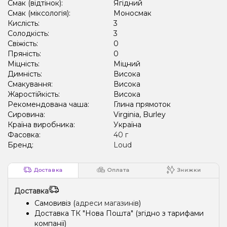
Смак (відтінок):
Ягідний
Смак (міксологія):
Моносмак
Кислість:
3
Солодкість:
3
Свіжість:
0
Пряність:
0
Міцність:
Міцний
Димність:
Висока
Смакування:
Висока
Жаростійкість:
Висока
Рекомендована чаша:
Глина прямоток
Сировина:
Virginia, Burley
Країна виробника:
Україна
Фасовка:
40 г
Бренд:
Loud
Доставка
Оплата
Знижки
Доставка
Самовивіз (
адреси магазинів
)
Доставка ТК "Нова Пошта" (згідно з тарифами
компанії)