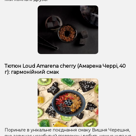
Тютюн Loud Amarena cherry (Амарена Черрі, 40
г): гармонійний смак
Пориньте в унікальне поєднання смаку Вишня Черешня,
яке залишає незабутній післясмак і робить кожне куріння