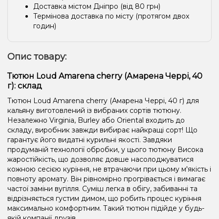
Доставка містом Дніпро (від 80 грн)
Термінова доставка по місту (протягом двох
годин)
Опис товару:
Тютюн Loud Amarena cherry (Амарена Черрі, 40
г): склад
Тютюн Loud Amarena cherry (Амарена Черрі, 40 г) для
кальяну виготовлений із вибраних сортів тютюну.
Незалежно Virginia, Burley або Oriental входить до
складу, виробник завжди вибирає найкращі сорт! Що
гарантує його видатні курильні якості. Завдяки
продуманій технології обробки, у цього тютюну Висока
жаростійкість, що дозволяє довше насолоджуватися
кожною сесією куріння, не втрачаючи при цьому м'якість і
повноту аромату. Він рівномірно прогрівається і вимагає
частої заміни вугілля. Суміш легка в обігу, забиванні та
відрізняється густим димом, що робить процес куріння
максимально комфортним. Такий тютюн підійде у будь-
якій компанії друзів.