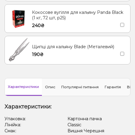
Кокосове вугілля для кальяну Panda Black
(1 кг, 72 шт, р25)
240₴
Щипці для кальяну Blade (Металевий)
190₴
Характеристики
Опис
Популярні питання
Гарантія
Відг
Характеристики:
Упаковка:
Картонна пачка
Лінійка:
Classic
Смак:
Вишня Черешня