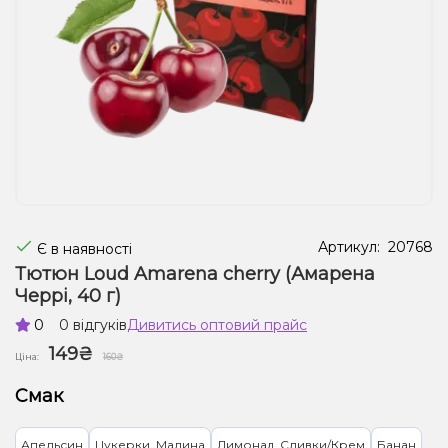
Рідини для електронних сигарет
Подарункові набори
Уцінка
Артикул:
20768
Є в наявності
Тютюн Loud Amarena cherry (Амарена
Черрі, 40 г)
0
0 відгуків
Дивитись оптовий прайс
149₴
Ціна:
160₴
Смак
Апельсин
Цукерки, Малина
Лимонад, Сливки/Крем
Банан