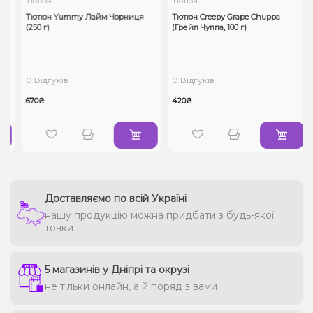
Тютюн
Тютюн
Тютюн Yummy Лайм Чорниця
Тютюн Creepy Grape Chuppa
(250 г)
(Грейп Чуппа, 100 г)
0 Відгуків
0 Відгуків
670₴
420₴
Доставляємо по всій Україні
нашу продукцію можна придбати з будь-якої
точки
5 магазинів у Дніпрі та окрузі
не тільки онлайн, а й поряд з вами