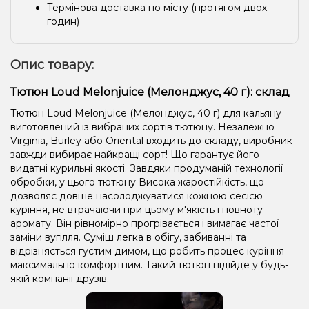
Термінова доставка по місту (протягом двох
годин)
Опис товару:
Тютюн Loud Melonjuice (Мелонджус, 40 г): склад
Тютюн Loud Melonjuice (Мелонджус, 40 г) для кальяну
виготовлений із вибраних сортів тютюну. Незалежно
Virginia, Burley або Oriental входить до складу, виробник
завжди вибирає найкращі сорт! Що гарантує його
видатні курильні якості. Завдяки продуманій технології
обробки, у цього тютюну Висока жаростійкість, що
дозволяє довше насолоджуватися кожною сесією
куріння, не втрачаючи при цьому м'якість і повноту
аромату. Він рівномірно прогрівається і вимагає частої
заміни вугілля. Суміш легка в обігу, забиванні та
відрізняється густим димом, що робить процес куріння
максимально комфортним. Такий тютюн підійде у будь-
якій компанії друзів.