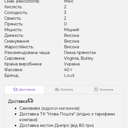
Смак (міксологія):
Мікс
Кислість:
2
Солодкість:
3
Свіжість:
2
Пряність:
0
Міцність:
Міцний
Димність:
Висока
Смакування:
Висока
Жаростійкість:
Висока
Рекомендована чаша:
Глина прямоток
Сировина:
Virginia, Burley
Країна виробника:
Україна
Фасовка:
40 г
Бренд:
Loud
Доставка
Оплата
Знижки
Доставка
Самовивіз (
адреси магазинів
)
Доставка ТК "Нова Пошта" (згідно з тарифами
компанії)
Доставка містом Дніпро (від 80 грн)