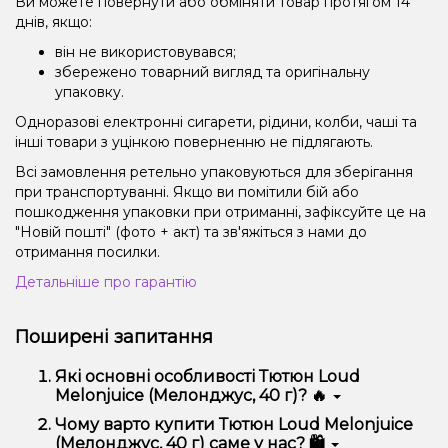
Ви можете повернути або обміняти товар протягом 14
днів, якщо:
він не використовувався;
збережено товарний вигляд та оригінальну
упаковку.
Одноразові електронні сигарети, рідини, колби, чаші та
інші товари з уцінкою поверненню не підлягають.
Всі замовлення ретельно упаковуються для зберігання
при транспортуванні. Якщо ви помітили бій або
пошкодження упаковки при отриманні, зафіксуйте це на
"Новій пошті" (фото + акт) та зв'яжіться з нами до
отримання посилки.
Детальніше про гарантію
Поширені запитання
Які основні особливості Тютюн Loud
Melonjuice (Мелонджус, 40 г)? 🔥
Тютюн Loud Melonjuice (Мелонджус, 40 г)
Чому варто купити Тютюн Loud Melonjuice
відрізняється високою якістю, зручністю
(Мелонджус, 40 г) саме у нас? 🛍️