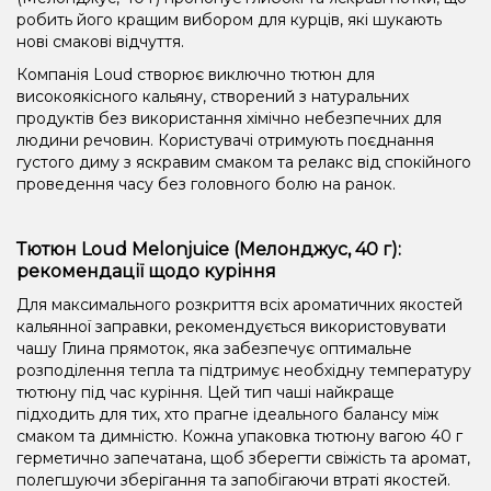
робить його кращим вибором для курців, які шукають
нові смакові відчуття.
Компанія Loud створює виключно тютюн для
високоякісного кальяну, створений з натуральних
продуктів без використання хімічно небезпечних для
людини речовин. Користувачі отримують поєднання
густого диму з яскравим смаком та релакс від спокійного
проведення часу без головного болю на ранок.
Тютюн Loud Melonjuice (Мелонджус, 40 г):
рекомендації щодо куріння
Для максимального розкриття всіх ароматичних якостей
кальянної заправки, рекомендується використовувати
чашу Глина прямоток, яка забезпечує оптимальне
розподілення тепла та підтримує необхідну температуру
тютюну під час куріння. Цей тип чаші найкраще
підходить для тих, хто прагне ідеального балансу між
смаком та димністю. Кожна упаковка тютюну вагою 40 г
герметично запечатана, щоб зберегти свіжість та аромат,
полегшуючи зберігання та запобігаючи втраті якостей.