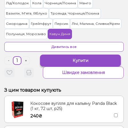
Лід/Холодок
Кола
Чорниця/Лохина
Манго
Базилік, М'ята, Яблуко
Троянда, Чорниця/Лохина
Смородина
Грейпфрут
Персик
Лічі, Малина, Сливки/Крем
Полуниця, Морозиво
Кавун Диня
Журавлина, Чорниця/Лохина
Імбир, Манго, Чай
Дивитись все
Лайм, Лимон
Маракуя
Малина
Манго, Енергетик
Купити
-
+
Цукерки, Мультифрукт
Гранат
Вишня Черешня
Виноград
Швидке замовлення
Морозиво, Папайя
Манго, Персик, Прянощі/Спеції
Чай, Ягоди
Лимонад, Фейхоа
З цим товаром купують
Вишня/Черешня, Йогурт, Сливки/Крем
Ялинка, Ягоди
Кокосове вугілля для кальяну Panda Black
Гуава, Цитруси
Апельсин, Ананас, Манго, Маракуя
(1 кг, 72 шт, р25)
240₴
Груша/Дюшес
Кокос, Печиво