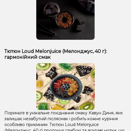
Тютюн Loud Melonjuice (Мелонджус, 40 г):
гармонійний смак
Пориньте в унікальне поєднання смаку Кавун Диня, яке
залишає незабутній післясмак і робить кожне куріння
особливо приємним. Тютюн Loud Melonjuice
(Мелонджус, 40 г) пропонує глибокі та яскраві нотки, що