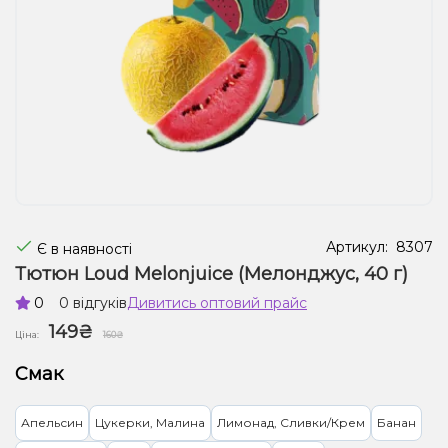
Рідини для електронних сигарет
Подарункові набори
Уцінка
Артикул:
8307
Є в наявності
Тютюн Loud Melonjuice (Мелонджус, 40 г)
0
0 відгуків
Дивитись оптовий прайс
149₴
Ціна:
160₴
Смак
Апельсин
Цукерки, Малина
Лимонад, Сливки/Крем
Банан