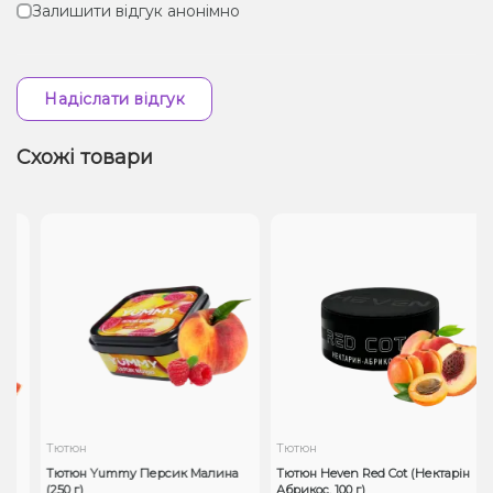
Залишити відгук анонімно
Надіслати відгук
Схожі товари
Тютюн
Тютюн
Тютюн Yummy Персик Малина
Тютюн Heven Red Cot (Нектарін
(250 г)
Абрикос, 100 г)