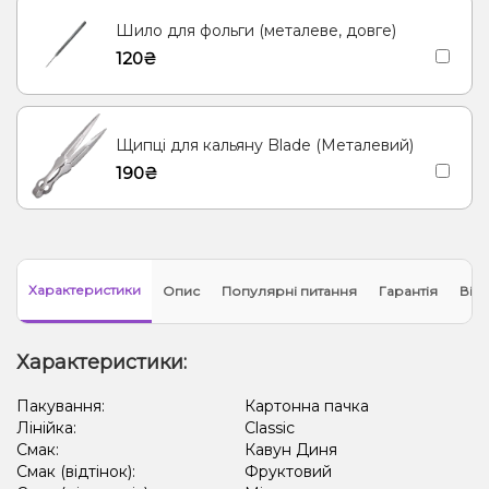
Шило для фольги (металеве, довге)
120₴
Щипці для кальяну Blade (Металевий)
190₴
Характеристики
Опис
Популярні питання
Гарантія
Відг
Характеристики:
Пакування:
Картонна пачка
Лінійка:
Classic
Смак:
Кавун Диня
Смак (відтінок):
Фруктовий