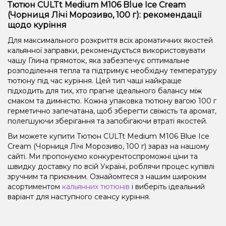
Тютюн CULTt Medium M106 Blue Ice Cream
(Чорниця Лічі Морозиво, 100 г): рекомендації
щодо куріння
Для максимального розкриття всіх ароматичних якостей
кальянної заправки, рекомендується використовувати
чашу Глина прямоток, яка забезпечує оптимальне
розподілення тепла та підтримує необхідну температуру
тютюну під час куріння. Цей тип чаші найкраще
підходить для тих, хто прагне ідеального балансу між
смаком та димністю. Кожна упаковка тютюну вагою 100 г
герметично запечатана, щоб зберегти свіжість та аромат,
полегшуючи зберігання та запобігаючи втраті якостей.
Ви можете купити Тютюн CULTt Medium M106 Blue Ice
Cream (Чорниця Лічі Морозиво, 100 г) зараз на нашому
сайті. Ми пропонуємо конкурентоспроможні ціни та
швидку доставку по всій Україні, роблячи процес купівлі
зручним та приємним. Ознайомтеся з нашим широким
асортиментом
кальянних тютюнів
і виберіть ідеальний
варіант для наступного сеансу куріння.