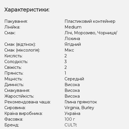
Апельсин, Лайм, Лід/Холодок, Квіти
Ананас, Кавун, Диня
Характеристики:
Апельсин, Лайм, М'ята
Грейпфрут, Полуниця, Малина
Пакування:
Пластиковий контейнер
Лінійка:
Medium
Полуниця, Пиріг/Кондитерка, Чізкейк
Смак:
Лічі, Морозиво, Чорниця/
Амарето, Лимон, Пиріг/Кондитерка
Виноград, Лід/Холодок
Лохина
Смак (відтінок):
Ягідний
Апельсин, Грейпфрут
Кавун, Ягоди
Смак (міксологія):
Мікс
Кислість:
2
Солодкість:
3
Свіжість:
2
Пряність:
1
Міцність:
Середній
Димність:
Висока
Смакування:
Висока
Жаростійкість:
Висока
Рекомендована чаша:
Глина прямоток
Сировина:
Virginia, Burley
Країна виробника:
Україна
Фасовка:
100 г
Бренд:
CULTt