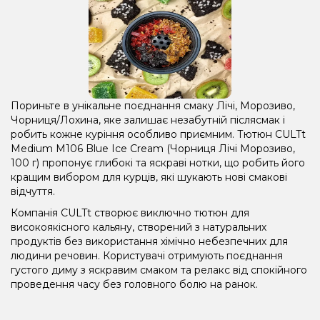
Пориньте в унікальне поєднання смаку Лічі, Морозиво,
Чорниця/Лохина, яке залишає незабутній післясмак і
робить кожне куріння особливо приємним. Тютюн CULTt
Medium M106 Blue Ice Cream (Чорниця Лічі Морозиво,
100 г) пропонує глибокі та яскраві нотки, що робить його
кращим вибором для курців, які шукають нові смакові
відчуття.
Компанія CULTt створює виключно тютюн для
високоякісного кальяну, створений з натуральних
продуктів без використання хімічно небезпечних для
людини речовин. Користувачі отримують поєднання
густого диму з яскравим смаком та релакс від спокійного
проведення часу без головного болю на ранок.