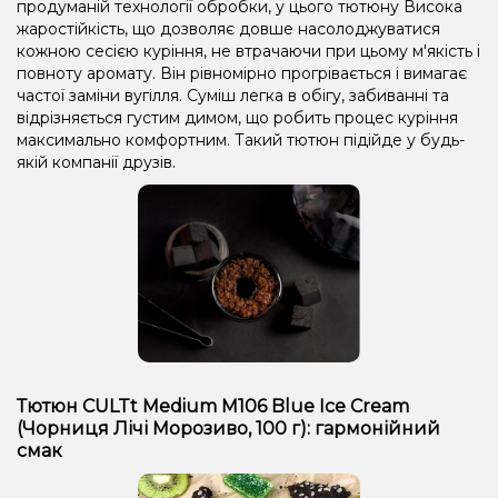
продуманій технології обробки, у цього тютюну Висока
жаростійкість, що дозволяє довше насолоджуватися
кожною сесією куріння, не втрачаючи при цьому м'якість і
повноту аромату. Він рівномірно прогрівається і вимагає
частої заміни вугілля. Суміш легка в обігу, забиванні та
відрізняється густим димом, що робить процес куріння
максимально комфортним. Такий тютюн підійде у будь-
якій компанії друзів.
Тютюн CULTt Medium M106 Blue Ice Cream
(Чорниця Лічі Морозиво, 100 г): гармонійний
смак