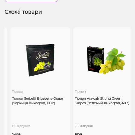
Схожі товари
Тютюн
Тютюн
Тютюн Serbetli Blueberry Grape
Тютюн Arawak Strong Green
(Чорниця Виноград, 100 г)
Grapes (Зелений виноград, 40 г)
0 Відгуків
0 Відгуків
240₴
160₴