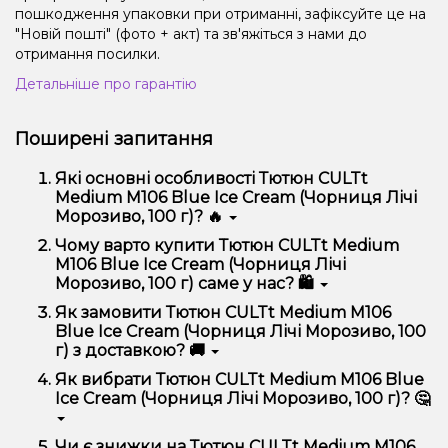
пошкодження упаковки при отриманні, зафіксуйте це на
"Новій пошті" (фото + акт) та зв'яжіться з нами до
отримання посилки.
Детальніше про гарантію
Поширені запитання
Які основні особливості Тютюн CULTt
Medium M106 Blue Ice Cream (Чорниця Лічі
Морозиво, 100 г)? 🔥
Тютюн CULTt Medium M106 Blue Ice Cream
Чому варто купити Тютюн CULTt Medium
(Чорниця Лічі Морозиво, 100 г) відрізняється
M106 Blue Ice Cream (Чорниця Лічі
високою якістю, зручністю використання та
Морозиво, 100 г) саме у нас? 🛍️
надійністю.
Ми пропонуємо тільки оригінальну продукцію,
Як замовити Тютюн CULTt Medium M106
широкий асортимент, вигідні ціни та швидку
Blue Ice Cream (Чорниця Лічі Морозиво, 100
доставку. Крім того, у нас регулярні акції та знижки
г) з доставкою? 🚚
для клієнтів!
Оформити замовлення можна в кілька кліків:
Як вибрати Тютюн CULTt Medium M106 Blue
Ice Cream (Чорниця Лічі Морозиво, 100 г)? 🤔
Додайте Тютюн CULTt Medium M106 Blue Ice
Cream (Чорниця Лічі Морозиво, 100 г) до
кошика.
Вибір залежить від ваших уподобань – наприклад,
Чи є знижки на Тютюн CULTt Medium M106