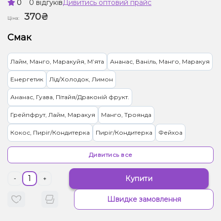
0
0 відгуків
Дивитись оптовий прайс
370₴
Ціна:
Смак
Лайм, Манго, Маракуйя, Мʼята
Ананас, Ваніль, Манго, Маракуя
Енергетик
Лід/Холодок, Лимон
Ананас, Гуава, Пітайя/Драконій фрукт.
Грейпфрут, Лайм, Маракуя
Манго, Троянда
Кокос, Пиріг/Кондитерка
Пиріг/Кондитерка
Фейхоа
Диня, Жуйка (фруктова)
Чорниця/Лохина
Гранат
Дивитись все
Лайм, Бузина
Ваніль, Вишня/Черешня, Кола
Купити
-
+
Вишня/Черешня, Чорниця/Лохина
Швидке замовлення
Малина, Персик, Лід/Холодок