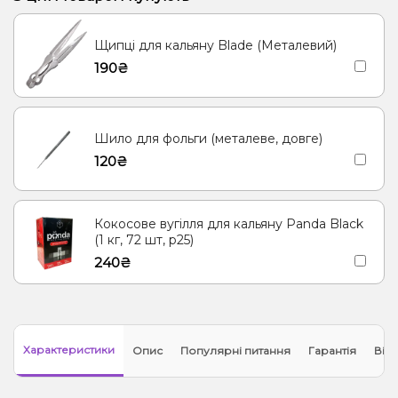
Груша/Дюшес, Журавлина, Яблуко
Диня
Щипці для кальяну Blade (Металевий)
Кола, Прянощі/Спеції
Апельсин, Ананас, Манго
Кола, Лайм
190₴
Апельсин, Вишня/Черешня, Журавлина
Ягоди
Малина
Лимон
Виноград
Груша/Дюшес
Кавун
М'ята
Шило для фольги (металеве, довге)
120₴
Кокосове вугілля для кальяну Panda Black
(1 кг, 72 шт, р25)
240₴
Характеристики
Опис
Популярні питання
Гарантія
Відг