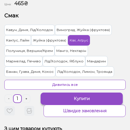
465₴
Ціна:
Смак
Кавун, Диня, Лід/Холодок
Виноград, Жуйка (фруктова)
Кактус, Лайм
Жуйка (фруктова)
Ківі, Аґрус
Полуниця, Вершки/Крем
Манго, Нектарін
Мармелад, Печиво
Лід/Холодок, Яблуко
Мандарин
Банан, Гуава, Диня, Кокос
Лід/Холодок, Лимон, Троянда
Ананас, Ялинка, Манго
Цитруси
Вишня Черешня
Дивитись все
Апельсин, Ром
Алое, Помело
Гранат
Купити
-
+
Кактус, Лайм, Лимонад, Огірок
Жуйка (фруктова), Желейки
Швидке замовлення
Кавун, Лемонграсс
Ментол/Евкаліпт
Грейпфрут, Лотос, Помело
З цим товаром купують