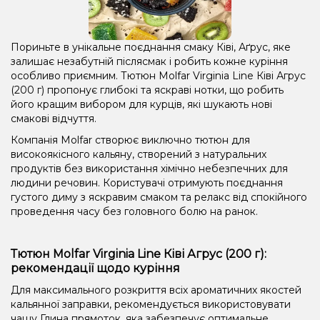
Пориньте в унікальне поєднання смаку Ківі, Аґрус, яке
залишає незабутній післясмак і робить кожне куріння
особливо приємним. Тютюн Molfar Virginia Line Ківі Агрус
(200 г) пропонує глибокі та яскраві нотки, що робить
його кращим вибором для курців, які шукають нові
смакові відчуття.
Компанія Molfar створює виключно тютюн для
високоякісного кальяну, створений з натуральних
продуктів без використання хімічно небезпечних для
людини речовин. Користувачі отримують поєднання
густого диму з яскравим смаком та релакс від спокійного
проведення часу без головного болю на ранок.
Тютюн Molfar Virginia Line Ківі Агрус (200 г):
рекомендації щодо куріння
Для максимального розкриття всіх ароматичних якостей
кальянної заправки, рекомендується використовувати
чашу Глина прямоток, яка забезпечує оптимальне