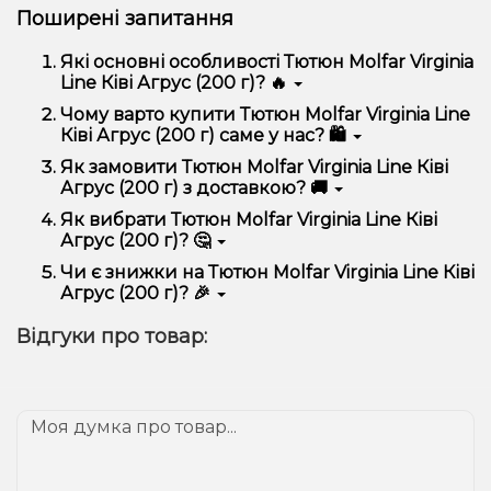
Поширені запитання
Які основні особливості Тютюн Molfar Virginia
Line Ківі Агрус (200 г)? 🔥
Тютюн Molfar Virginia Line Ківі Агрус (200 г)
Чому варто купити Тютюн Molfar Virginia Line
відрізняється високою якістю, зручністю
Ківі Агрус (200 г) саме у нас? 🛍️
використання та надійністю.
Ми пропонуємо тільки оригінальну продукцію,
Як замовити Тютюн Molfar Virginia Line Ківі
широкий асортимент, вигідні ціни та швидку
Агрус (200 г) з доставкою? 🚚
доставку. Крім того, у нас регулярні акції та знижки
для клієнтів!
Оформити замовлення можна в кілька кліків:
Як вибрати Тютюн Molfar Virginia Line Ківі
Агрус (200 г)? 🤔
Додайте Тютюн Molfar Virginia Line Ківі Агрус
(200 г) до кошика.
Вибір залежить від ваших уподобань – наприклад,
Чи є знижки на Тютюн Molfar Virginia Line Ківі
Перейдіть до оформлення замовлення.
якщо це кальян, враховуйте розмір, матеріал та тип
Агрус (200 г)? 🎉
чаші, якщо вейп – потужність та смак. Наші
Виберіть зручний спосіб оплати та доставки.
менеджери допоможуть підібрати ідеальний
Так! Ми регулярно проводимо акції та пропонуємо
Підтвердіть замовлення – ми швидко
Відгуки про товар:
варіант.
спеціальні пропозиції. Слідкуйте за оновленнями на
надішлемо його вам!
сайті та в нашому телеграм-каналі, щоб не
Доставка доступна по всій Україні, терміни
проґавити вигідні пропозиції!
залежать від вашого розташування.