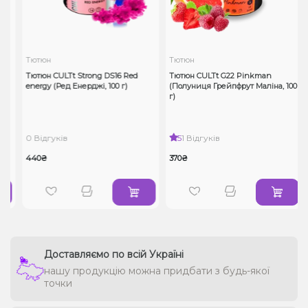
Тютюн
Тютюн
Тютюн CULTt Strong DS16 Red
Тютюн CULTt G22 Pinkman
energy (Ред Енерджі, 100 г)
(Полуниця Грейпфрут Маліна, 100
г)
0 Відгуків
5
1 Відгуків
440₴
370₴
Доставляємо по всій Україні
нашу продукцію можна придбати з будь-якої
точки