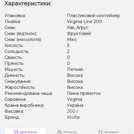
Характеристики:
Упаковка:
Пластиковий контейнер
Лінійка:
Virginia Line 200
Смак:
Ківі, Аґрус
Смак (відтінок):
Фруктовий
Смак (міксологія):
Мікс
Кислість:
3
Солодкість:
2
Свіжість:
0
Пряність:
0
Міцність:
Легкий
Димність:
Висока
Смакування:
Висока
Жаростійкість:
Висока
Рекомендована чаша:
Глина прямоток
Сировина:
Virginia
Країна виробника:
Україна
Фасовка:
200 г
Бренд:
Molfar
Доставка
Оплата
Знижки