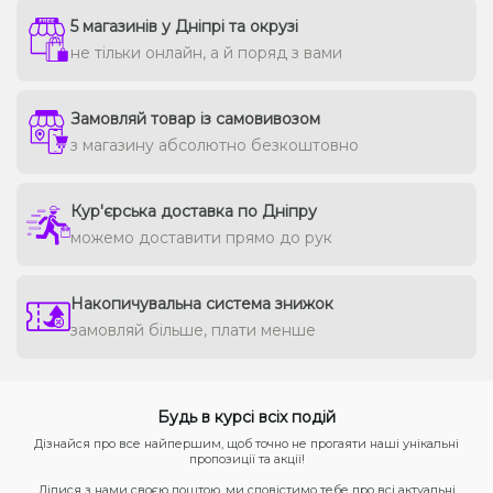
5 магазинів у Дніпрі та окрузі
не тільки онлайн, а й поряд з вами
Замовляй товар із самовивозом
з магазину абсолютно безкоштовно
Кур'єрська доставка по Дніпру
можемо доставити прямо до рук
Накопичувальна система знижок
замовляй більше, плати менше
Будь в курсі всіх подій
Дізнайся про все найпершим, щоб точно не прогаяти наші унікальні
пропозиції та акції!
Ділися з нами своєю поштою, ми сповістимо тебе про всі актуальні