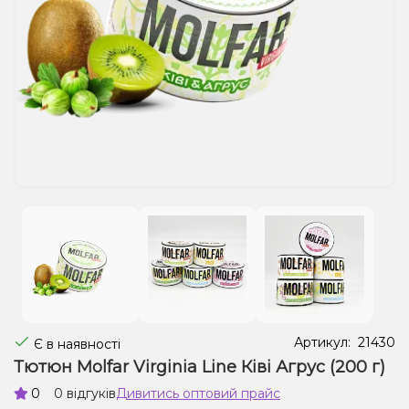
Рідини для електронних сигарет
Подарункові набори
Уцінка
Артикул:
21430
Є в наявності
Тютюн Molfar Virginia Line Ківі Агрус (200 г)
0
0 відгуків
Дивитись оптовий прайс