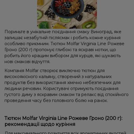
Пориньте в унікальне поєднання смаку Виноград, яке
залишає незабутній післясмак і робить кожне куріння
особливо приємним. Тютюн Molfar Virginia Line Рожеве
Гроно (200 г) пропонує глибокі та яскраві нотки, що
робить його кращим вибором для курців, які шукають
нові смакові відчуття.
Компанія Molfar створює виключно тютюн для
високоякісного кальяну, створений з натуральних
продуктів без використання хімічно небезпечних для
людини речовин. Користувачі отримують поєднання
густого диму з яскравим смаком та релакс від спокійного
проведення часу без головного болю на ранок.
Тютюн Molfar Virginia Line Рожеве Гроно (200 г):
рекомендації щодо куріння
Для максимального розкриття всіх ароматичних якостей