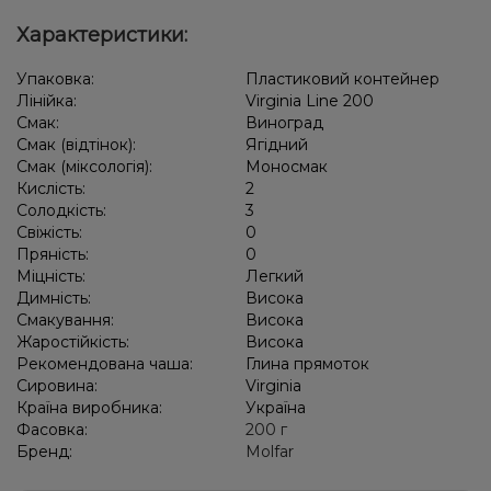
Характеристики:
Упаковка:
Пластиковий контейнер
Лінійка:
Virginia Line 200
Смак:
Виноград
Смак (відтінок):
Ягідний
Смак (міксологія):
Моносмак
Кислість:
2
Солодкість:
3
Свіжість:
0
Пряність:
0
Міцність:
Легкий
Димність:
Висока
Смакування:
Висока
Жаростійкість:
Висока
Рекомендована чаша:
Глина прямоток
Сировина:
Virginia
Країна виробника:
Україна
Фасовка:
200 г
Бренд:
Molfar