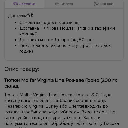
Доставка
Оплата
Знижки
Доставка
Самовивіз (
адреси магазинів
)
Доставка ТК "Нова Пошта" (згідно з тарифами
компанії)
Доставка містом Дніпро (від 80 грн)
Термінова доставка по місту (протягом двох
годин)
Опис товару:
Тютюн Molfar Virginia Line Рожеве Гроно (200 г):
склад
Тютюн Molfar Virginia Line Рожеве Гроно (200 г) для
кальяну виготовлений із вибраних сортів тютюну.
Незалежно Virginia, Burley або Oriental входить до
складу, виробник завжди вибирає найкращі сорт! Що
гарантує його видатні курильні якості. Завдяки
продуманій технології обробки, у цього тютюну Висока