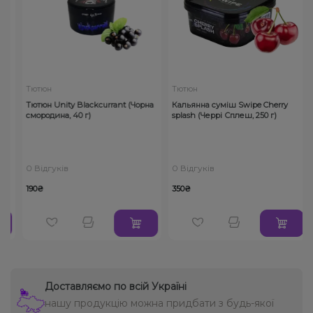
Тютюн
Тютюн
Тютюн Unity Blackcurrant (Чорна
Кальянна суміш Swipe Cherry
смородина, 40 г)
splash (Черрі Сплеш, 250 г)
0 Відгуків
0 Відгуків
190₴
350₴
Доставляємо по всій Україні
нашу продукцію можна придбати з будь-якої