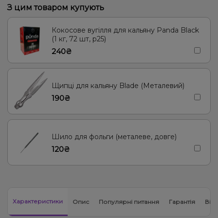
З цим товаром купують
Груша/Дюшес, Журавлина, Яблуко
Диня
Кокосове вугілля для кальяну Panda Black
Кола, Прянощі/Спеції
Апельсин, Ананас, Манго
Кола, Лайм
(1 кг, 72 шт, р25)
240₴
Апельсин, Вишня/Черешня, Журавлина
Ягоди
Малина
Лимон
Виноград
Груша/Дюшес
Кавун
М'ята
Щипці для кальяну Blade (Металевий)
190₴
Шило для фольги (металеве, довге)
120₴
Характеристики
Опис
Популярні питання
Гарантія
Відг