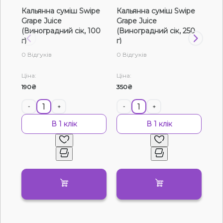
Кальянна суміш Swipe
Кальянна суміш Swipe
Ка
Рідини для електронних сигарет
Grape Juice
Grape Juice
Gra
(Виноградний сік, 100
(Виноградний сік, 250
(Ви
Подарункові набори
г)
г)
0 Відгуків
0 Відгуків
0 В
Уцінка
Ціна:
Ціна:
Цін
190₴
350₴
120
-
+
-
+
-
В 1 клік
В 1 клік
Немає у наявності
Артикул:
21439
Тютюн Molfar Virginia Line Рожеве Гроно
(200 г)