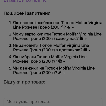
Детальніше про гарантію
Поширені запитання
Які основні особливості Тютюн Molfar Virginia
Line Рожеве Гроно (200 г)? 🔥
Тютюн Molfar Virginia Line Рожеве Гроно (200 г)
Чому варто купити Тютюн Molfar Virginia Line
відрізняється високою якістю, зручністю
Рожеве Гроно (200 г) саме у нас? 🛍️
використання та надійністю.
Ми пропонуємо тільки оригінальну продукцію,
Як замовити Тютюн Molfar Virginia Line
широкий асортимент, вигідні ціни та швидку
Рожеве Гроно (200 г) з доставкою? 🚚
доставку. Крім того, у нас регулярні акції та знижки
для клієнтів!
Оформити замовлення можна в кілька кліків:
Як вибрати Тютюн Molfar Virginia Line
Рожеве Гроно (200 г)? 🤔
Додайте Тютюн Molfar Virginia Line Рожеве
Гроно (200 г) до кошика.
Вибір залежить від ваших уподобань – наприклад,
Чи є знижки на Тютюн Molfar Virginia Line
Перейдіть до оформлення замовлення.
якщо це кальян, враховуйте розмір, матеріал та тип
Рожеве Гроно (200 г)? 🎉
чаші, якщо вейп – потужність та смак. Наші
Виберіть зручний спосіб оплати та доставки.
менеджери допоможуть підібрати ідеальний
Так! Ми регулярно проводимо акції та пропонуємо
Підтвердіть замовлення – ми швидко
Відгуки про товар:
варіант.
спеціальні пропозиції. Слідкуйте за оновленнями на
надішлемо його вам!
сайті та в нашому телеграм-каналі, щоб не
Доставка доступна по всій Україні, терміни
проґавити вигідні пропозиції!
залежать від вашого розташування.