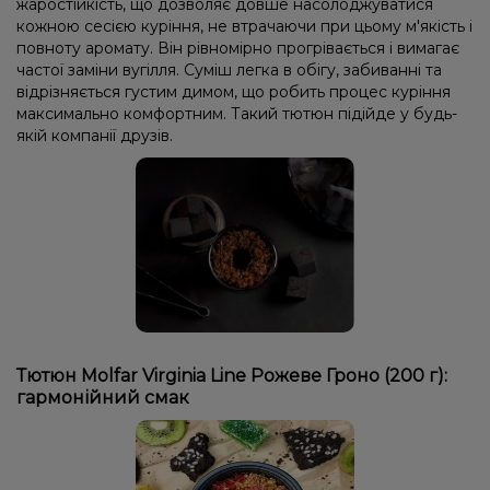
жаростійкість, що дозволяє довше насолоджуватися
кожною сесією куріння, не втрачаючи при цьому м'якість і
повноту аромату. Він рівномірно прогрівається і вимагає
частої заміни вугілля. Суміш легка в обігу, забиванні та
відрізняється густим димом, що робить процес куріння
максимально комфортним. Такий тютюн підійде у будь-
якій компанії друзів.
Тютюн Molfar Virginia Line Рожеве Гроно (200 г):
гармонійний смак