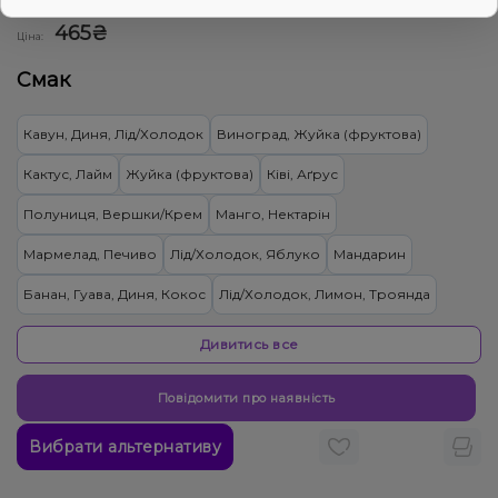
0
0 відгуків
Дивитись оптовий прайс
465₴
Ціна:
Смак
Кавун, Диня, Лід/Холодок
Виноград, Жуйка (фруктова)
Кактус, Лайм
Жуйка (фруктова)
Ківі, Аґрус
Полуниця, Вершки/Крем
Манго, Нектарін
Мармелад, Печиво
Лід/Холодок, Яблуко
Мандарин
Банан, Гуава, Диня, Кокос
Лід/Холодок, Лимон, Троянда
Ананас, Ялинка, Манго
Цитруси
Вишня Черешня
Дивитись все
Апельсин, Ром
Алое, Помело
Гранат
Повідомити про наявність
Кактус, Лайм, Лимонад, Огірок
Жуйка (фруктова), Желейки
Вибрати альтернативу
Кавун, Лемонграсс
Ментол/Евкаліпт
Грейпфрут, Лотос, Помело