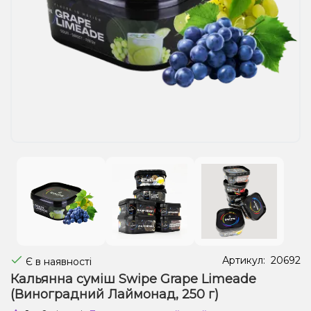
Рідини для електронних сигарет
Подарункові набори
Уцінка
Артикул:
20692
Є в наявності
Кальянна суміш Swipe Grape Limeade
(Виноградний Лаймонад, 250 г)