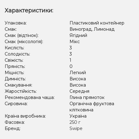
Характеристики:
Упаковка:
Пластиковий контейнер
Смак:
Виноград, Лимонад
Смак (відтінок):
Ягідний
Смак (міксологія):
Мікс
Кислість:
3
Солодкість:
3
Свіжість:
1
Пряність:
0
Міцність:
Легкий
Димність:
Висока
Смакування:
Висока
Жаростійкість:
Середня
Рекомендована чаша:
Глина прямоток
Сировина:
Органічна фруктова
клітковина
Країна виробника:
Україна
Фасовка:
250 г
Бренд:
Swipe