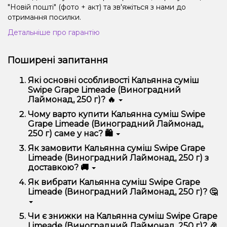
"Новій пошті" (фото + акт) та зв'яжіться з нами до
отримання посилки.
Детальніше про гарантію
Поширені запитання
Які основні особливості Кальянна суміш
Swipe Grape Limeade (Виноградний
Лаймонад, 250 г)? 🔥
Кальянна суміш Swipe Grape Limeade (Виноградний
Чому варто купити Кальянна суміш Swipe
Лаймонад, 250 г) відрізняється високою якістю,
Grape Limeade (Виноградний Лаймонад,
зручністю використання та надійністю.
250 г) саме у нас? 🛍️
Ми пропонуємо тільки оригінальну продукцію,
Як замовити Кальянна суміш Swipe Grape
широкий асортимент, вигідні ціни та швидку
Limeade (Виноградний Лаймонад, 250 г) з
доставку. Крім того, у нас регулярні акції та знижки
доставкою? 🚚
для клієнтів!
Оформити замовлення можна в кілька кліків:
Як вибрати Кальянна суміш Swipe Grape
Limeade (Виноградний Лаймонад, 250 г)? 🤔
Додайте Кальянна суміш Swipe Grape Limeade
(Виноградний Лаймонад, 250 г) до кошика.
Перейдіть до оформлення замовлення.
Вибір залежить від ваших уподобань – наприклад,
Чи є знижки на Кальянна суміш Swipe Grape
якщо це кальян, враховуйте розмір, матеріал та тип
Виберіть зручний спосіб оплати та доставки.
Limeade (Виноградний Лаймонад, 250 г)? 🎉