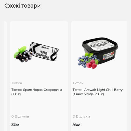
Схожі товари
Тютюн
Тютюн
Тютюн Spam Чорна Смородина
Тютюн Arawak Light Chill Berry
(100 г)
(Свіжа Ягода, 200 г)
0 Відгуків
0 Відгуків
330₴
560₴