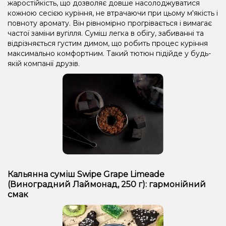
жаростійкість, що дозволяє довше насолоджуватися
кожною сесією куріння, не втрачаючи при цьому м'якість і
повноту аромату. Він рівномірно прогрівається і вимагає
частої заміни вугілля. Суміш легка в обігу, забиванні та
відрізняється густим димом, що робить процес куріння
максимально комфортним. Такий тютюн підійде у будь-
якій компанії друзів.
Кальянна суміш Swipe Grape Limeade
(Виноградний Лаймонад, 250 г): гармонійний
смак