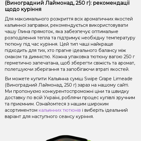
(Виноградний Лаймонад, 250 г): рекомендації
щодо куріння
Для максимального розкриття всіх ароматичних якостей
кальянної заправки, рекомендується використовувати
чашу Глина прямоток, яка забезпечує оптимальне
розподілення тепла та підтримує необхідну температуру
тютюну під час куріння. Цей тип чаші найкраще
підходить для тих, хто прагне ідеального балансу між
смаком та димністю. Кожна упаковка тютюну вагою 250 г
герметично запечатана, щоб зберегти свіжість та аромат,
полегшуючи зберігання та запобігаючи втраті якостей.
Ви можете купити Кальянна суміш Swipe Grape Limeade
(Виноградний Лаймонад, 250 г) зараз на нашому сайті.
Ми пропонуємо конкурентоспроможні ціни та швидку
доставку по всій Україні, роблячи процес купівлі зручним
та приємним. Ознайомтеся з нашим широким
асортиментом
кальянних тютюнів
і виберіть ідеальний
варіант для наступного сеансу куріння.