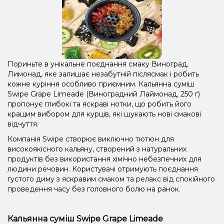
Пориньте в унікальне поєднання смаку Виноград,
Лимонад, яке залишає незабутній післясмак і робить
кожне куріння особливо приємним. Кальянна суміш
Swipe Grape Limeade (Виноградний Лаймонад, 250 г)
пропонує глибокі та яскраві нотки, що робить його
кращим вибором для курців, які шукають нові смакові
відчуття.
Компанія Swipe створює виключно тютюн для
високоякісного кальяну, створений з натуральних
продуктів без використання хімічно небезпечних для
людини речовин. Користувачі отримують поєднання
густого диму з яскравим смаком та релакс від спокійного
проведення часу без головного болю на ранок.
Кальянна суміш Swipe Grape Limeade