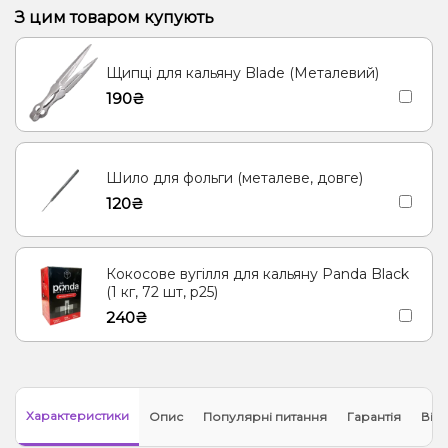
Пиріг/Кондитерка, Яблуко
Банан, Желе
З цим товаром купують
Цукерки, Мультифрукт
Грейпфрут, Полуниця, Малина
Щипці для кальяну Blade (Металевий)
Банан, Вишня/Черешня
Енергетик
Яблуко
Кокос, Молоко
190₴
Морозиво, Ягоди
Лід/Холодок
Кориця
Груша/Дюшес
Полуниця, Молоко
Згущене молоко
Ананас
Шило для фольги (металеве, довге)
Ялинка, Мандарин
120₴
Кокосове вугілля для кальяну Panda Black
(1 кг, 72 шт, р25)
240₴
Характеристики
Опис
Популярні питання
Гарантія
Відг