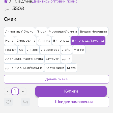
0
0 відгуків
Дивитись оптовий прайс
350₴
Ціна:
Смак
Лимонад, Яблуко
Ягоди
Чорниця/Лохина
Вишня Черешня
Кола
Смородина
Ялинка
Виноград
Виноград, Лимонад
Гранат
Ківі
Лимон
Лемонграс
Лайм
Манго
Апельсин, Манго, М'ята
Цитруси
Диня
Диня, Чорниця/Лохина
Кавун Диня
М'ята
Вівсянка/Пластівці
Апельсин, Лікер
Апельсин, Маракуя
Дивитись все
Персик
Персик, Чай
Ананас, Кокос, Ром
Ананас, Манго
Купити
-
+
Лимонад, Грейпфрут
Тірамісу
Лимонад, Ягоди
Швидке замовлення
Кавун, Смородина
Малина
Жуйка (фруктова)
Полуниця