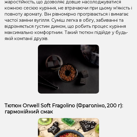
жаростійкість, що дозволяє довше насолоджуватися
кожною сесією куріння, не втрачаючи при цьому м'якість і
повноту аромату. Він рівномірно прогрівається і вимагає
частої заміни вугілля. Суміш легка в обігу, забиванні та
відрізняється густим димом, що робить процес куріння
максимально комфортним. Такий тютюн підійде у будь-
якій компанії друзів.
Тютюн Orwell Soft Fragolino (Фраголіно, 200 г):
гармонійний смак