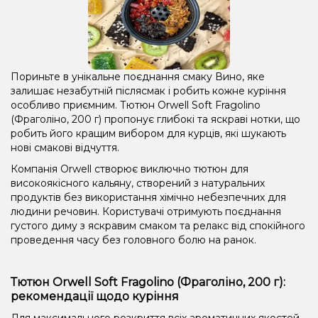
Пориньте в унікальне поєднання смаку Вино, яке
залишає незабутній післясмак і робить кожне куріння
особливо приємним. Тютюн Orwell Soft Fragolino
(Фраголіно, 200 г) пропонує глибокі та яскраві нотки, що
робить його кращим вибором для курців, які шукають
нові смакові відчуття.
Компанія Orwell створює виключно тютюн для
високоякісного кальяну, створений з натуральних
продуктів без використання хімічно небезпечних для
людини речовин. Користувачі отримують поєднання
густого диму з яскравим смаком та релакс від спокійного
проведення часу без головного болю на ранок.
Тютюн Orwell Soft Fragolino (Фраголіно, 200 г):
рекомендації щодо куріння
Для максимального розкриття всіх ароматичних якостей