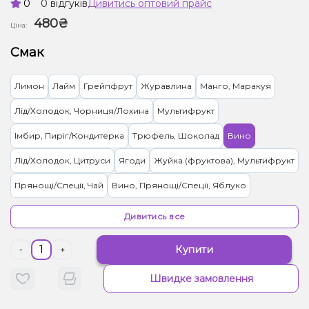
0
0 відгуків
Дивитись оптовий прайс
480₴
Ціна:
Смак
Лимон
Лайм
Грейпфрут
Журавлина
Манго, Маракуя
Лід/Холодок, Чорниця/Лохина
Мультифрукт
Імбир, Пиріг/Кондитерка
Трюфель, Шоколад
Вино
Лід/Холодок, Цитруси
Ягоди
Жуйка (фруктова), Мультифрукт
Прянощі/Спеції, Чай
Вино, Прянощі/Спеції, Яблуко
Цукерки, Мультифрукт
Цитруси, Енергетик
Лід/Холодок
Дивитись все
Мультифрукт, Ягоди
Банан, Ягоди
Персик, Чай
Малина
Купити
-
+
Ананас
Вишня/Черешня, Гранат
Слива
М'ята
Швидке замовлення
Вершки/Крем, Ягоди
Желейки
Прянощі/Спеції, Яблуко