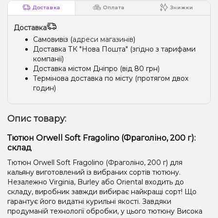
Доставка
Оплата
Знижки
Доставка
Самовивіз (
адреси магазинів
)
Доставка ТК "Нова Пошта" (згідно з тарифами
компанії)
Доставка містом Дніпро (від 80 грн)
Термінова доставка по місту (протягом двох
годин)
Опис товару:
Тютюн Orwell Soft Fragolino (Фраголіно, 200 г):
склад
Тютюн Orwell Soft Fragolino (Фраголіно, 200 г) для
кальяну виготовлений із вибраних сортів тютюну.
Незалежно Virginia, Burley або Oriental входить до
складу, виробник завжди вибирає найкращі сорт! Що
гарантує його видатні курильні якості. Завдяки
продуманій технології обробки, у цього тютюну Висока