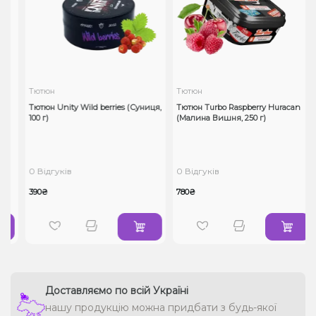
Тютюн
Тютюн
Тютюн Unity Wild berries (Суниця,
Тютюн Turbo Raspberry Huracan
100 г)
(Малина Вишня, 250 г)
0 Відгуків
0 Відгуків
390₴
780₴
Доставляємо по всій Україні
нашу продукцію можна придбати з будь-якої