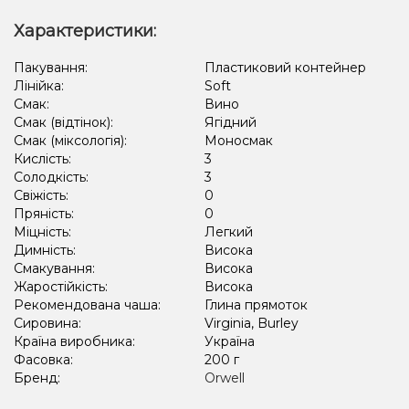
Характеристики:
Пакування:
Пластиковий контейнер
Лінійка:
Soft
Смак:
Вино
Смак (відтінок):
Ягідний
Смак (міксологія):
Моносмак
Кислість:
3
Солодкість:
3
Свіжість:
0
Пряність:
0
Міцність:
Легкий
Димність:
Висока
Смакування:
Висока
Жаростійкість:
Висока
Рекомендована чаша:
Глина прямоток
Сировина:
Virginia, Burley
Країна виробника:
Україна
Фасовка:
200 г
Бренд:
Orwell