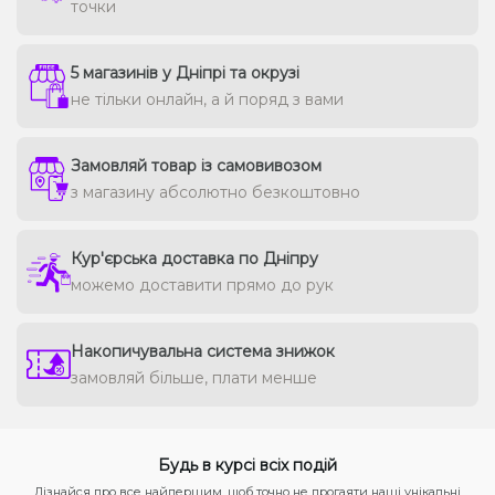
точки
5 магазинів у Дніпрі та окрузі
не тільки онлайн, а й поряд з вами
Замовляй товар із самовивозом
з магазину абсолютно безкоштовно
Кур'єрська доставка по Дніпру
можемо доставити прямо до рук
Накопичувальна система знижок
замовляй більше, плати менше
Будь в курсі всіх подій
Дізнайся про все найпершим, щоб точно не прогаяти наші унікальні