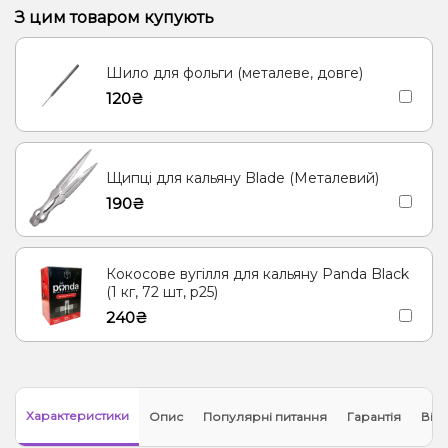
Виноград
Ром
Полуниця, Манго
Полуниця, Мохіто
З цим товаром купують
Кавун Диня
Пітайя/Драконовий фрукт
Шило для фольги (металеве, довге)
120₴
Щипці для кальяну Blade (Металевий)
190₴
Кокосове вугілля для кальяну Panda Black
(1 кг, 72 шт, р25)
240₴
Характеристики
Опис
Популярні питання
Гарантія
Відг