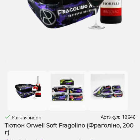
Рідини для електронних сигарет
Подарункові набори
Уцінка
Артикул:
18646
Є в наявності
Тютюн Orwell Soft Fragolino (Фраголіно, 200
г)