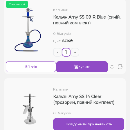
У наявності
Кальяни
Кальян Amy SS 09 R Blue (синій,
повний комплект)
0 Відгуків
5414₴
Ціна:
-
+
В 1 клік
Купити
Кальяни
Кальян Amy SS 14 Clear
(прозорий, повний комплект)
0 Відгуків
Повідомити про наявність