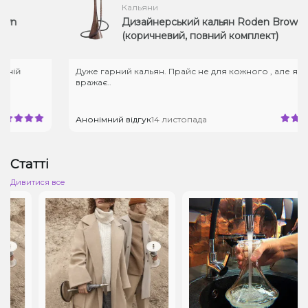
Кальяни
Дизайнерський кальян Roden Brown
(коричневий, повний комплект)
й
Дуже гарний кальян. Прайс не для кожного , але якість
вражає..
Анонімний відгук
14 листопада
Статті
Дивитися все