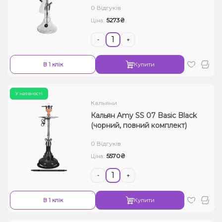
0 Відгуків
Рідини для електронних сигарет
5273₴
Ціна:
Подарункові набори
-
+
Уцінка
В 1 клік
Купити
У наявності
Кальяни
Кальян Amy SS 07 Basiс Black
(чорний, повний комплект)
0 Відгуків
5570₴
Ціна:
-
+
В 1 клік
Купити