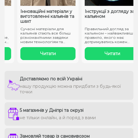
Інноваційні матеріали у
Інструкції з догляду за
виготовленні кальянів та
кальяном
шахт
Сучасні матеріали для
Правильний догляд за
кальянів стають все більш
кальяном – найважливіше
бе,
різноманітними завдяки
правило, якого має
ьно
новим технологіям та
дотримуватись кожен
підходам..
власник атрибуту..
Читати
Читати
Доставляємо по всій Україні
нашу продукцію можна придбати з будь-якої
точки
5 магазинів у Дніпрі та окрузі
не тільки онлайн, а й поряд з вами
Замовляй товар із самовивозом