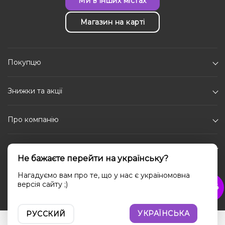
Ми в інших містах
Магазин на карті
Покупцю
Знижки та акції
Про компанію
Каталог
Не бажаєте перейти на українську?
Соціальні мережі
Нагадуємо вам про те, що у нас є україномовна
версія сайту ;)
УКРАЇНСЬКА
РУССКИЙ