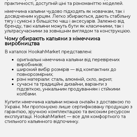
практичності, доступній ціні та різноманіттю моделей.
німеччина кальяни чудово підходять як новачкам, так і
досвідченим курцям. Легко збираються, дають стабільну
тягу і сумісні з більшістю чаш і аксесуарів. Залежно від
бренду, такі кальяни можуть бути як класичними, так і
ультрасучасними за зовнішнім виглядом та конструкцією.
Чому обирають кальяни з німеччина
виробництва
В каталозі HookahMarket представлені:
оригінальні німеччина кальяни від перевірених
виробників;
широкий вибір розмірів — від компактних до
повнорозмірних;
різні матеріали: сталь, алюміній, скло, акрил;
сучасні та традиційні дизайни, варіанти з
підсвіткою, унікальним продуванням і стійкими
колбами.
Купити німеччина кальяни можна онлайн з доставкою по
Україні. Ми пропонуємо лише сертифіковану продукцію з
гарантією, зручною комплектацією та високим ресурсом
експлуатації. HookahMarket — все для комфортного та
стильного кальянного відпочинку.