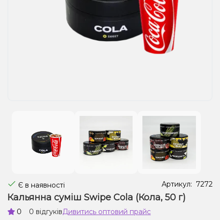
Рідини для електронних сигарет
Подарункові набори
Уцінка
Артикул:
7272
Є в наявності
Кальянна суміш Swipe Cola (Кола, 50 г)
0
0 відгуків
Дивитись оптовий прайс