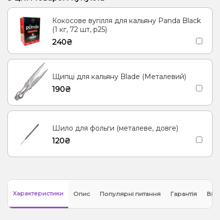
Енергетик
Яблуко
Кокос, Молоко
Морозиво, Ягоди
Кокосове вугілля для кальяну Panda Black
Лід/Холодок
Кориця
Груша/Дюшес
Полуниця, Молоко
(1 кг, 72 шт, р25)
240₴
Згущене молоко
Апельсин, Манго, М'ята
М'ята
Ананас
Лимонад, Ягоди
Щипці для кальяну Blade (Металевий)
190₴
Шило для фольги (металеве, довге)
120₴
Характеристики
Опис
Популярні питання
Гарантія
Відг