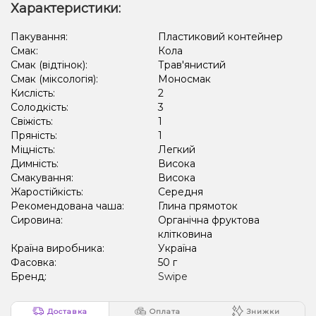
Характеристики:
Пакування:
Пластиковий контейнер
Смак:
Кола
Смак (відтінок):
Трав'янистий
Смак (міксологія):
Моносмак
Кислість:
2
Солодкість:
3
Свіжість:
1
Пряність:
1
Міцність:
Легкий
Димність:
Висока
Смакування:
Висока
Жаростійкість:
Середня
Рекомендована чаша:
Глина прямоток
Сировина:
Органічна фруктова
клітковина
Країна виробника:
Україна
Фасовка:
50 г
Бренд:
Swipe
Доставка
Оплата
Знижки