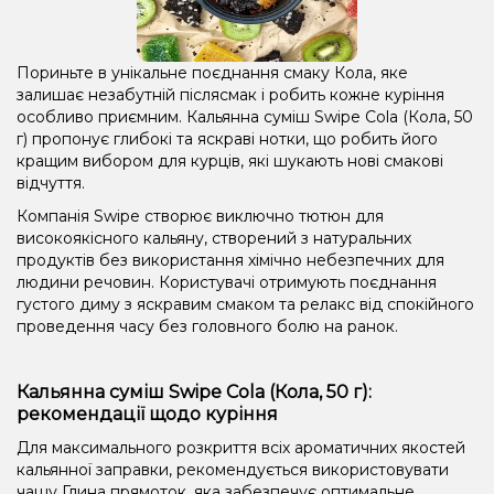
Пориньте в унікальне поєднання смаку Кола, яке
залишає незабутній післясмак і робить кожне куріння
особливо приємним. Кальянна суміш Swipe Cola (Кола, 50
г) пропонує глибокі та яскраві нотки, що робить його
кращим вибором для курців, які шукають нові смакові
відчуття.
Компанія Swipe створює виключно тютюн для
високоякісного кальяну, створений з натуральних
продуктів без використання хімічно небезпечних для
людини речовин. Користувачі отримують поєднання
густого диму з яскравим смаком та релакс від спокійного
проведення часу без головного болю на ранок.
Кальянна суміш Swipe Cola (Кола, 50 г):
рекомендації щодо куріння
Для максимального розкриття всіх ароматичних якостей
кальянної заправки, рекомендується використовувати
чашу Глина прямоток, яка забезпечує оптимальне