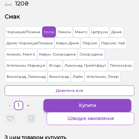
120₴
Ціна:
Смак
Чорниця/Лохина
Кола
Лимон
Манго
Цитруси
Диня
Диня, Чорниця/Лохина
Кавун Диня
Персик
Персик, Чай
Ананас, Манго
Кавун, Смородина
Смородина
Апельсин, Маракуя
Ягоди
Лимонад, Грейпфрут
Лемонграс
Виноград, Лимонад
Виноград
Лайм
Апельсин, Лікер
Лимонад, Яблуко
Тірамісу
Гранат
Ананас, Кокос, Ром
Ківі
Дивитись все
Вишня Черешня
Ялинка
Вівсянка/Пластівці
Купити
-
+
Жуйка (фруктова)
Полуниця
Пиріг/Кондитерка, Яблуко
Швидке замовлення
Малина
Банан, Желе
Цукерки, Мультифрукт
Грейпфрут, Полуниця, Малина
Банан, Вишня/Черешня
З цим товаром купують