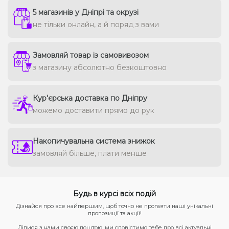
5 магазинів у Дніпрі та окрузі
не тільки онлайн, а й поряд з вами
Замовляй товар із самовивозом
з магазину абсолютно безкоштовно
Кур'єрська доставка по Дніпру
можемо доставити прямо до рук
Накопичувальна система знижок
замовляй більше, плати менше
Будь в курсі всіх подій
Дізнайся про все найпершим, щоб точно не прогаяти наші унікальні
пропозиції та акції!
Ділися з нами своєю поштою, ми сповістимо тебе про всі актуальні