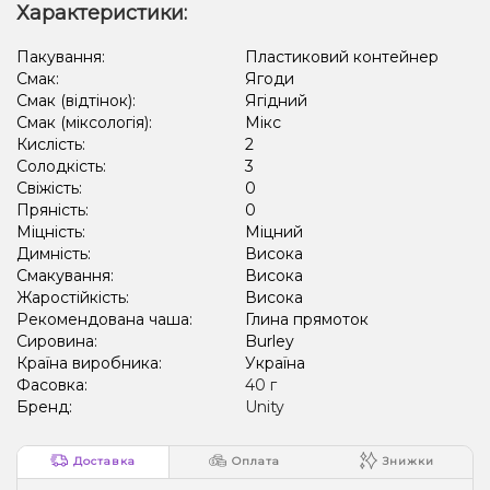
Характеристики:
Пакування:
Пластиковий контейнер
Смак:
Ягоди
Смак (відтінок):
Ягідний
Смак (міксологія):
Мікс
Кислість:
2
Солодкість:
3
Свіжість:
0
Пряність:
0
Міцність:
Міцний
Димність:
Висока
Смакування:
Висока
Жаростійкість:
Висока
Рекомендована чаша:
Глина прямоток
Сировина:
Burley
Країна виробника:
Україна
Фасовка:
40 г
Бренд:
Unity
Доставка
Оплата
Знижки