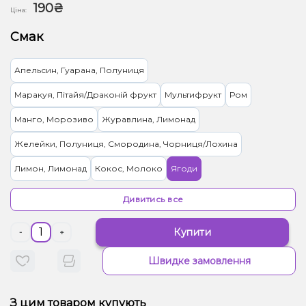
190₴
Ціна:
Смак
Апельсин, Гуарана, Полуниця
Маракуя, Пітайя/Драконій фрукт
Мультифрукт
Ром
Манго, Морозиво
Журавлина, Лимонад
Желейки, Полуниця, Смородина, Чорниця/Лохина
Лимон, Лимонад
Кокос, Молоко
Ягоди
Грейпфрут, Полуниця
Апельсин
Кола
Смородина
Дивитись все
Виноград, Желейки
Ківі, Лимонад
Ананас, Цукерки
Купити
-
+
Мохіто, Смородіна
Малина, Морозиво
Полуниця, Цукерки
Швидке замовлення
Лайм, Чай
Пиріг/Кондитерка, Шоколад
Кавун, Диня, Жуйка (фруктова)
Яблуко
З цим товаром купують