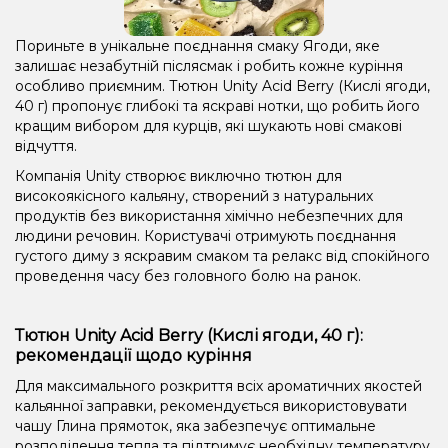
Пориньте в унікальне поєднання смаку Ягоди, яке
залишає незабутній післясмак і робить кожне куріння
особливо приємним. Тютюн Unity Acid Berry (Кислі ягоди,
40 г) пропонує глибокі та яскраві нотки, що робить його
кращим вибором для курців, які шукають нові смакові
відчуття.
Компанія Unity створює виключно тютюн для
високоякісного кальяну, створений з натуральних
продуктів без використання хімічно небезпечних для
людини речовин. Користувачі отримують поєднання
густого диму з яскравим смаком та релакс від спокійного
проведення часу без головного болю на ранок.
Тютюн Unity Acid Berry (Кислі ягоди, 40 г):
рекомендації щодо куріння
Для максимального розкриття всіх ароматичних якостей
кальянної заправки, рекомендується використовувати
чашу Глина прямоток, яка забезпечує оптимальне
розподілення тепла та підтримує необхідну температуру