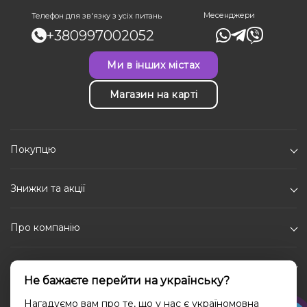
Месенджери
Телефон для зв'язку з усіх питань
+380997002052
Ми в інших містах
Магазин на карті
Покупцю
Знижки та акції
Про компанію
Каталог
Не бажаєте перейти на українську?
Соціальні мережі
Нагадуємо вам про те, що у нас є україномовна