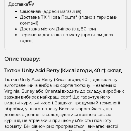
Доставка
Самовивіз (
адреси магазинів
)
Доставка ТК "Нова Пошта" (згідно з тарифами
компанії)
Доставка містом Дніпро (від 80 грн)
Термінова доставка по місту (протягом двох
годин)
Опис товару:
Тютюн Unity Acid Berry (Кислі ягоди, 40 г): склад
Тютюн Unity Acid Berry (Кислі ягоди, 40 г) для кальяну
виготовлений із вибраних сортів тютюну. Незалежно
Virginia, Burley або Oriental входить до складу, виробник
завжди вибирає найкращі сорт! Що гарантує його
видатні курильні якості. Завдяки продуманій технології
обробки, у цього тютюну Висока жаростійкість, що
дозволяє довше насолоджуватися кожною сесією
куріння, не втрачаючи при цьому м'якість і повноту
аромату. Він рівномірно прогрівається і вимагає частої