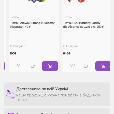
Тютюн
Тютюн
Тютюн Arawak Strong Blueberry
Тютюн 420 Barberry Candy
00
(Чорниця, 40 г)
(Барбарисова Цукерка, 250 г)
0 Відгуків
0 Відгуків
160₴
645₴
Доставляємо по всій Україні
нашу продукцію можна придбати з будь-якої
точки