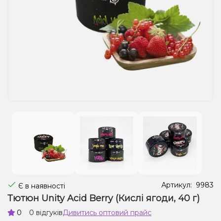
Рідини для електронних сигарет
Подарункові набори
Уцінка
Артикул:
9983
Є в наявності
Тютюн Unity Acid Berry (Кислі ягоди, 40 г)
0
0 відгуків
Дивитись оптовий прайс