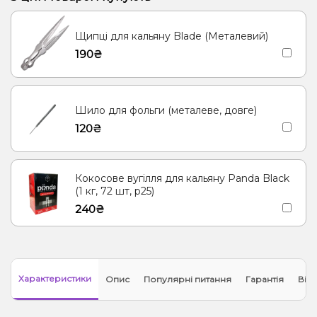
Вишня/Черешня, Цукерки
Лічі, Манго, Маракуя
Щипці для кальяну Blade (Металевий)
Грейпфрут, Полуниця, Малина
Шавлія
Лимон
190₴
Жуйка (фруктова), Мультифрукт
Суниця
Лаванда, Ягоди
Марула
Лимон, М'ята, Морозиво
Шило для фольги (металеве, довге)
120₴
Кокосове вугілля для кальяну Panda Black
(1 кг, 72 шт, р25)
240₴
Характеристики
Опис
Популярні питання
Гарантія
Відг