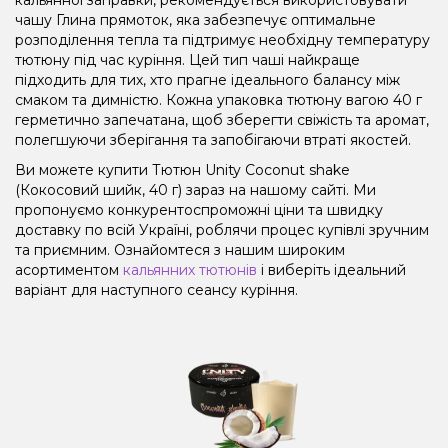
чашу Глина прямоток, яка забезпечує оптимальне
розподілення тепла та підтримує необхідну температуру
тютюну під час куріння. Цей тип чаші найкраще
підходить для тих, хто прагне ідеального балансу між
смаком та димністю. Кожна упаковка тютюну вагою 40 г
герметично запечатана, щоб зберегти свіжість та аромат,
полегшуючи зберігання та запобігаючи втраті якостей.
Ви можете купити Тютюн Unity Coconut shake
(Кокосовий шийк, 40 г) зараз на нашому сайті. Ми
пропонуємо конкурентоспроможні ціни та швидку
доставку по всій Україні, роблячи процес купівлі зручним
та приємним. Ознайомтеся з нашим широким
асортиментом
кальянних тютюнів
і виберіть ідеальний
варіант для наступного сеансу куріння.