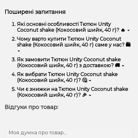
Поширені запитання
Які основні особливості Тютюн Unity
Coconut shake (Кокосовий шийк, 40 г)? 🔥
Тютюн Unity Coconut shake (Кокосовий шийк, 40 г)
Чому варто купити Тютюн Unity Coconut
відрізняється високою якістю, зручністю
shake (Кокосовий шийк, 40 г) саме у нас? 🛍️
використання та надійністю.
Ми пропонуємо тільки оригінальну продукцію,
Як замовити Тютюн Unity Coconut shake
широкий асортимент, вигідні ціни та швидку
(Кокосовий шийк, 40 г) з доставкою? 🚚
доставку. Крім того, у нас регулярні акції та знижки
для клієнтів!
Оформити замовлення можна в кілька кліків:
Як вибрати Тютюн Unity Coconut shake
(Кокосовий шийк, 40 г)? 🤔
Додайте Тютюн Unity Coconut shake
(Кокосовий шийк, 40 г) до кошика.
Вибір залежить від ваших уподобань – наприклад,
Чи є знижки на Тютюн Unity Coconut shake
Перейдіть до оформлення замовлення.
якщо це кальян, враховуйте розмір, матеріал та тип
(Кокосовий шийк, 40 г)? 🎉
чаші, якщо вейп – потужність та смак. Наші
Виберіть зручний спосіб оплати та доставки.
менеджери допоможуть підібрати ідеальний
Так! Ми регулярно проводимо акції та пропонуємо
Підтвердіть замовлення – ми швидко
Відгуки про товар:
варіант.
спеціальні пропозиції. Слідкуйте за оновленнями на
надішлемо його вам!
сайті та в нашому телеграм-каналі, щоб не
Доставка доступна по всій Україні, терміни
проґавити вигідні пропозиції!
залежать від вашого розташування.