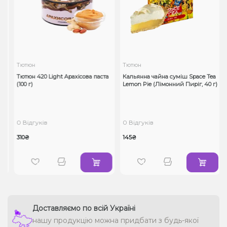
Тютюн
Тютюн
Тютюн 420 Light Арахісова паста
Кальянна чайна суміш Space Tea
(100 г)
Lemon Pie (Лімонний Пиріг, 40 г)
0 Відгуків
0 Відгуків
310₴
145₴
Доставляємо по всій Україні
нашу продукцію можна придбати з будь-якої