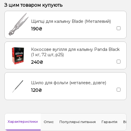
Кавун, Диня, Жуйка (фруктова)
Яблуко
З цим товаром купують
Вишня/Черешня, Цукерки
Лічі, Манго, Маракуя
Щипці для кальяну Blade (Металевий)
Грейпфрут, Полуниця, Малина
Шавлія
Лимон
190₴
Жуйка (фруктова), Мультифрукт
Суниця
Лаванда, Ягоди
Марула
Лимон, М'ята, Морозиво
Кокосове вугілля для кальяну Panda Black
(1 кг, 72 шт, р25)
240₴
Шило для фольги (металеве, довге)
120₴
Характеристики
Опис
Популярні питання
Гарантія
Відг