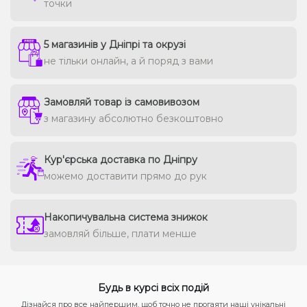
точки
5 магазинів у Дніпрі та окрузі
не тільки онлайн, а й поряд з вами
Замовляй товар із самовивозом
з магазину абсолютно безкоштовно
Кур'єрська доставка по Дніпру
можемо доставити прямо до рук
Накопичувальна система знижок
замовляй більше, плати менше
Будь в курсі всіх подій
Дізнайся про все найпершим, щоб точно не прогаяти наші унікальні