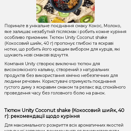
Пориньте в унікальне поєднання смаку Кокос, Молоко,
яке залишає незабутній післясмак і робить кожне куріння
особливо приємним. Тютюн Unity Coconut shake
(Кокосовий шийк, 40 г) пропонує глибокі та яскраві
нотки, що робить його кращим вибором для курців, які
шукають нові смакові відчуття.
Компанія Unity створює виключно тютюн для
високоякісного кальяну, створений з натуральних
продуктів без використання хімічно небезпечних для
людини речовин. Користувачі отримують поєднання
густого диму з яскравим смаком та релакс від спокійного
проведення часу без головного болю на ранок.
Тютюн Unity Coconut shake (Кокосовий шийк, 40
г): рекомендації щодо куріння
Для максимального розкриття всіх ароматичних якостей
кальянної заправки, рекомендується використовувати