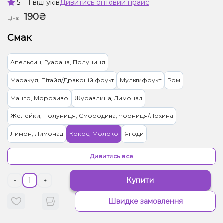
5
1 відгуків
Дивитись оптовий прайс
190₴
Ціна:
Смак
Апельсин, Гуарана, Полуниця
Маракуя, Пітайя/Драконій фрукт
Мультифрукт
Ром
Манго, Морозиво
Журавлина, Лимонад
Желейки, Полуниця, Смородина, Чорниця/Лохина
Лимон, Лимонад
Кокос, Молоко
Ягоди
Грейпфрут, Полуниця
Апельсин
Кола
Смородина
Дивитись все
Виноград, Желейки
Ківі, Лимонад
Ананас, Цукерки
Купити
-
+
Мохіто, Смородіна
Малина, Морозиво
Полуниця, Цукерки
Швидке замовлення
Лайм, Чай
Пиріг/Кондитерка, Шоколад