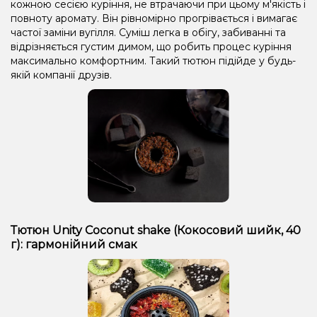
кожною сесією куріння, не втрачаючи при цьому м'якість і
повноту аромату. Він рівномірно прогрівається і вимагає
частої заміни вугілля. Суміш легка в обігу, забиванні та
відрізняється густим димом, що робить процес куріння
максимально комфортним. Такий тютюн підійде у будь-
якій компанії друзів.
Тютюн Unity Coconut shake (Кокосовий шийк, 40
г): гармонійний смак