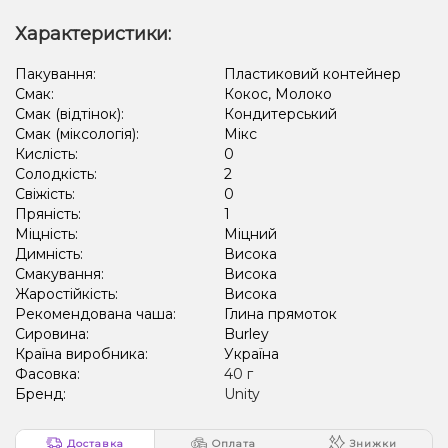
Характеристики:
Пакування:
Пластиковий контейнер
Смак:
Кокос, Молоко
Смак (відтінок):
Кондитерський
Смак (міксологія):
Мікс
Кислість:
0
Солодкість:
2
Свіжість:
0
Пряність:
1
Міцність:
Міцний
Димність:
Висока
Смакування:
Висока
Жаростійкість:
Висока
Рекомендована чаша:
Глина прямоток
Сировина:
Burley
Країна виробника:
Україна
Фасовка:
40 г
Бренд:
Unity
Доставка
Оплата
Знижки