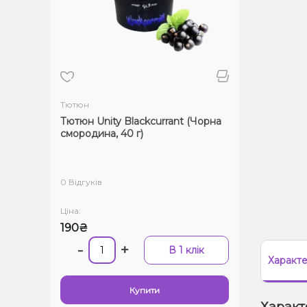
Тютюн
Тютюн Unity Blackcurrant (Чорна
смородина, 40 г)
0 Відгуків
Ціна:
190₴
-
+
В 1 клік
Характ
Купити