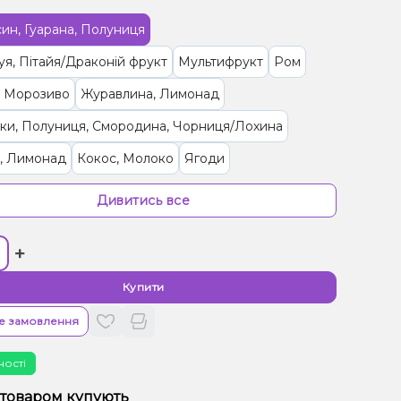
ин, Гуарана, Полуниця
я, Пітайя/Драконій фрукт
Мультифрукт
Ром
, Морозиво
Журавлина, Лимонад
ки, Полуниця, Смородина, Чорниця/Лохина
, Лимонад
Кокос, Молоко
Ягоди
рут, Полуниця
Апельсин
Кола
Смородина
Дивитись все
рад, Желейки
Ківі, Лимонад
Ананас, Цукерки
+
, Смородіна
Малина, Морозиво
иця, Цукерки
Лайм, Чай
Купити
/Кондитерка, Шоколад
е замовлення
 Диня, Жуйка (фруктова)
Яблуко
ності
/Черешня, Цукерки
Лічі, Манго, Маракуя
 товаром купують