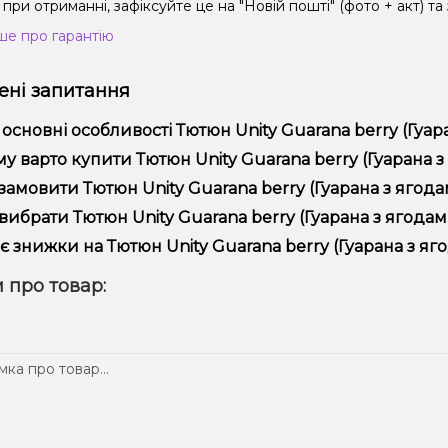
при отриманні, зафіксуйте це на "Новій пошті" (фото + акт) та
ше про гарантію
ні запитання
 основні особливості Тютюн Unity Guarana berry (Гуара
юн Unity Guarana berry (Гуарана з ягодами, 40 г) відрізняєтьс
у варто купити Тютюн Unity Guarana berry (Гуарана з я
ійністю.
пропонуємо тільки оригінальну продукцію, широкий асортимент,
замовити Тютюн Unity Guarana berry (Гуарана з ягодам
лярні акції та знижки для клієнтів!
рмити замовлення можна в кілька кліків:
вибрати Тютюн Unity Guarana berry (Гуарана з ягодами
Додайте Тютюн Unity Guarana berry (Гуарана з ягодами, 40 г
ір залежить від ваших уподобань – наприклад, якщо це кальян,
є знижки на Тютюн Unity Guarana berry (Гуарана з яго
п – потужність та смак. Наші менеджери допоможуть підібрати
Перейдіть до оформлення замовлення.
! Ми регулярно проводимо акції та пропонуємо спеціальні проп
 про товар:
Виберіть зручний спосіб оплати та доставки.
ому телеграм-каналі, щоб не проґавити вигідні пропозиції!
Підтвердіть замовлення – ми швидко надішлемо його вам!
тавка доступна по всій Україні, терміни залежать від вашого 