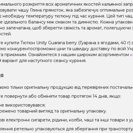
имального розкриття всіх ароматичних якостей кальянної зап
овувати чашу Глина прямоток, яка забезпечує оптимальне роз
є необхідну температуру тютюну під час куріння. Цей тип чаш
не ідеального балансу між смаком та димністю. Кожна упаковк
но запечатана, щоб зберегти свіжість та аромат, полегшуючи 
остей.
 купити Тютюн Unity Guarana berry (Гуарана з ягодами, 40 г) 
мо конкурентоспроможні ціни та швидку доставку по всій Укра
та приємним. Ознайомтеся з нашим широким асортиментом
к
 варіант для наступного сеансу куріння.
ія
ємо тільки оригінальну продукцію від перевірених постачальн
е повернути або обміняти товар протягом 14 днів, якщо:
 не використовувався;
режено товарний вигляд та оригінальну упаковку.
і електронні сигарети, рідини, колби, чаші та інші товари з
влення ретельно упаковуються для зберігання при транспорт