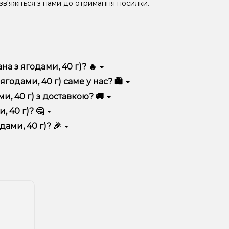
 зв'яжіться з нами до отримання посилки.
на з ягодами, 40 г)? 🔥
я високою якістю, зручністю використання та
годами, 40 г) саме у нас? 🛍️
 вигідні ціни та швидку доставку. Крім того, у нас
и, 40 г) з доставкою? 🚚
, 40 г)? 🤔
) до кошика.
 враховуйте розмір, матеріал та тип чаші, якщо
дами, 40 г)? 🎉
 ідеальний варіант.
озиції. Слідкуйте за оновленнями на сайті та в
розташування.