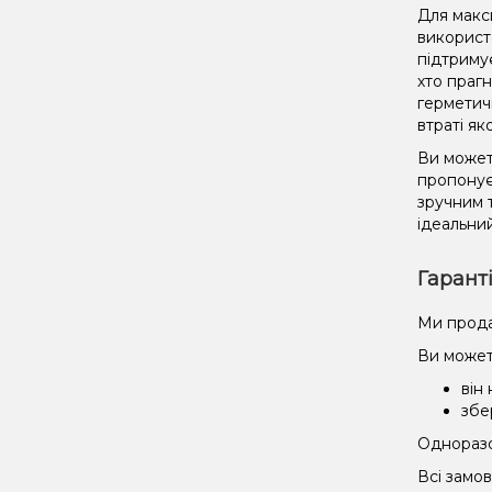
Для макс
використ
підтриму
хто праг
герметич
втраті як
Ви можете
пропонує
зручним 
ідеальний
Гарант
Ми прода
Ви может
він
збе
Одноразов
Всі замо