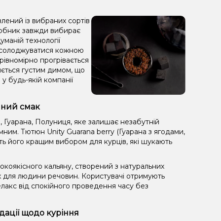
влений із вибраних сортів
иробник завжди вибирає
уманій технології
насолоджуватися кожною
 рівномірно прогрівається
зняється густим димом, що
у будь-якій компанії
ійний смак
 Гуарана, Полуниця, яке залишає незабутній
ним. Тютюн Unity Guarana berry (Гуарана з ягодами,
ить його кращим вибором для курців, які шукають
коякісного кальяну, створений з натуральних
х для людини речовин. Користувачі отримують
лакс від спокійного проведення часу без
ндації щодо куріння