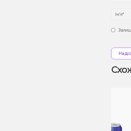
Залиш
Надіс
Схо