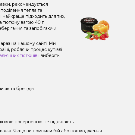
равки, рекомендується
поділення тепла та
і найкраще підходить для тих,
а тютюну вагою 40 г
зберігання та запобігаючи
зараз на нашому сайті. Ми
їні, роблячи процес купівлі
альянних тютюнів
і виберіть
иків та брендів.
 уцінкою поверненню не підлягають.
уванні. Якщо ви помітили бій або пошкодження