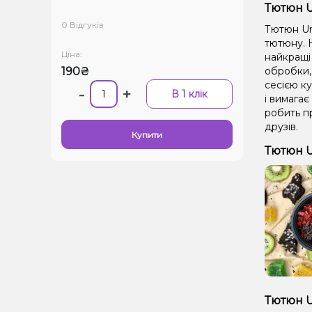
Тютюн Un
0 Відгуків
Тютюн Uni
тютюну. Н
Ціна:
найкращі 
190₴
обробки,
сесією ку
-
+
В 1 клік
і вимагає
робить п
друзів.
Купити
Тютюн U
Тютюн U