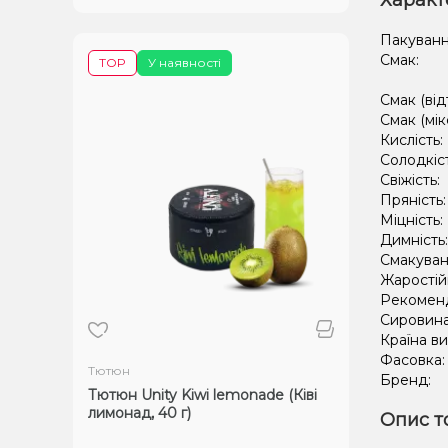
Характ
Пакуванн
Смак:
TOP
У наявності
Смак (від
Смак (мік
Кислість:
Солодкіс
Свіжість:
Пряність
Міцність:
Димність
Смакуван
Жаростій
Рекомен
Сировин
Країна в
Фасовка
Тютюн
Бренд:
Тютюн Unity Kiwi lemonade (Ківі
лимонад, 40 г)
Опис т