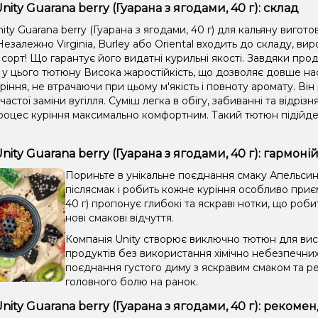
ity Guarana berry (Гуарана з ягодами, 40 г): склад
ty Guarana berry (Гуарана з ягодами, 40 г) для кальяну вигото
езалежно Virginia, Burley або Oriental входить до складу, в
сорт! Що гарантує його видатні курильні якості. Завдяки прод
 у цього тютюну Висока жаростійкість, що дозволяє довше 
ріння, не втрачаючи при цьому м'якість і повноту аромату. Він
 частої заміни вугілля. Суміш легка в обігу, забиванні та відрі
роцес куріння максимально комфортним. Такий тютюн підійде 
nity Guarana berry (Гуарана з ягодами, 40 г): гармон
Пориньте в унікальне поєднання смаку Апельсин,
післясмак і робить кожне куріння особливо приєм
40 г) пропонує глибокі та яскраві нотки, що роб
нові смакові відчуття.
Компанія Unity створює виключно тютюн для висо
продуктів без використання хімічно небезпечни
поєднання густого диму з яскравим смаком та ре
головного болю на ранок.
nity Guarana berry (Гуарана з ягодами, 40 г): рекоме