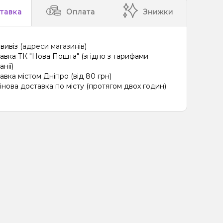
тавка
Оплата
Знижки
вивіз (
адреси магазинів
)
авка ТК "Нова Пошта" (згідно з тарифами
нії)
авка містом Дніпро (від 80 грн)
інова доставка по місту (протягом двох годин)