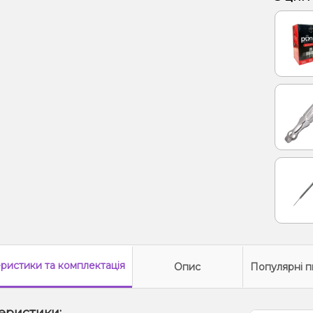
Грейпф
Жуйка 
Лаван
еристики
та комплектація
Опис
Популярні п