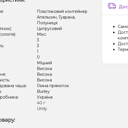
еристики:
Дос
я:
Пластиковий контейнер
Апельсин, Гуарана,
Полуниця
Само
тінок):
Цитрусовий
Дост
сологія):
Мікс
компа
3
Дост
ть:
3
Терм
1
:
0
Міцний
:
Висока
ня:
Висока
кість:
Висока
дована чаша:
Глина прямоток
а:
Burley
иробника:
Україна
:
40 г
Unity
овару: