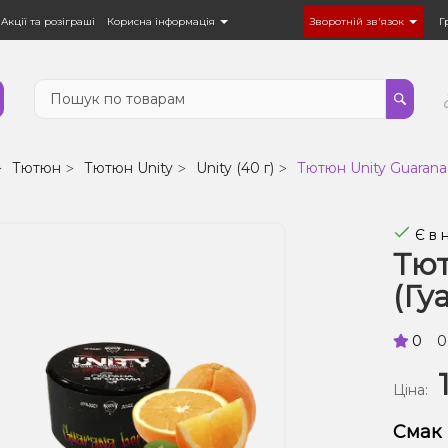
Акції та розіграші
Корисна інформація
Зворотній зв'язок
Г
Тютюн
Тютюн Unity
Unity (40 г)
Тютюн Unity Guarana 
Є в 
Тют
(Гу
0
0
Ціна:
Смак