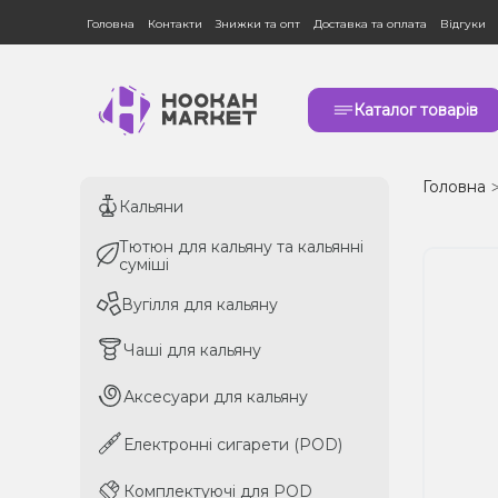
Головна
Контакти
Знижки та опт
Доставка та оплата
Відгуки
Каталог товарів
Головна
Кальяни
Кальяни
Тютюн для кальяну та кальянні
Тютюн для кальяну та кальянні
суміші
суміші
Вугілля для кальяну
Вугілля для кальяну
Чаші для кальяну
Чаші для кальяну
Аксесуари для кальяну
Аксесуари для кальяну
Електронні сигарети (POD)
Електронні сигарети (POD)
Комплектуючі для POD
Комплектуючі для POD