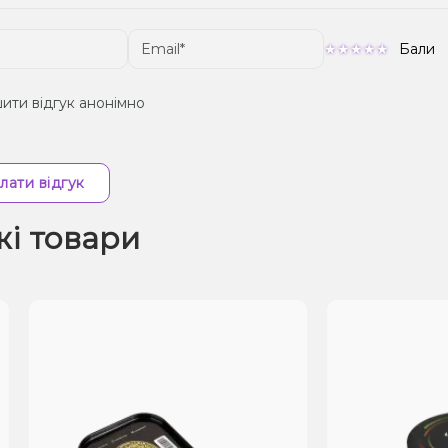
Бали
ити відгук анонімно
лати відгук
жі товари