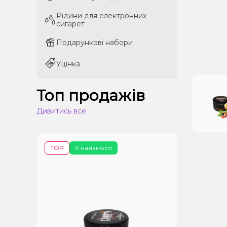
Рідини для електронних
Рідини для електронних
сигарет
сигарет
Подарункові набори
Подарункові набори
Уцінка
Уцінка
Топ продажів
Дивитись все
TOP
У наявності