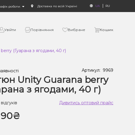
UA
RU
Доставка по всій Україні
рафік роботи:
Увійти
Порівняння
Вибране
Кошик
berry (Гуарана з ягодами, 40 г)
Артикул:
9969
наявності
юн Unity Guarana berry
арана з ягодами, 40 г)
 відгуків
Дивитись оптовий прайс
190₴