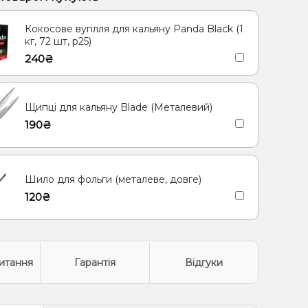
рут, Полуниця, Малина
Шавлія
Лимон
Кокосове вугілля для кальяну Panda Black (1
(фруктова), Мультифрукт
Суниця
кг, 72 шт, р25)
240₴
да, Ягоди
Марула
Лимон, М'ята, Морозиво
Щипці для кальяну Blade (Металевий)
190₴
Шило для фольги (металеве, довге)
120₴
итання
Гарантія
Відгуки