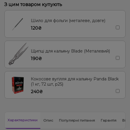
З цим товаром купують
Вишня/Черешня, Цукерки
Лічі, Манго, Маракуя
Грейпфрут, Полуниця, Малина
Шавлія
Лимон
Шило для фольги (металеве, довге)
120₴
Жуйка (фруктова), Мультифрукт
Суниця
Лаванда, Ягоди
Марула
Лимон, М'ята, Морозиво
Щипці для кальяну Blade (Металевий)
190₴
Кокосове вугілля для кальяну Panda Black
(1 кг, 72 шт, р25)
240₴
Характеристики
Опис
Популярні питання
Гарантія
Відг