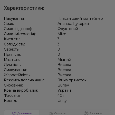
Характеристики:
Пакування:
Пластиковий контейнер
Смак:
Ананас, Цукерки
Смак (відтінок):
Фруктовий
Смак (міксологія):
Мікс
Кислість:
3
Солодкість:
3
Свіжість:
0
Пряність:
0
Міцність:
Міцний
Димність:
Висока
Смакування:
Висока
Жаростійкість:
Висока
Рекомендована чаша:
Глина прямоток
Сировина:
Burley
Країна виробника:
Україна
Фасовка:
40 г
Бренд:
Unity
Доставка
Оплата
Знижки