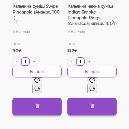
Кальянна суміш Swipe
Кальянна чайна суміш
Ка
Рідини для електронних сигарет
Pineapple (Ананас, 100
Indigo Smoke
Pix
г)
Pineapple Rings
(Да
Подарункові набори
(Ананасові кільця, 100 г)
0 Відгуків
0 Відгуків
0 В
Уцінка
Ціна:
Ціна:
Цін
190₴
220₴
24
-
+
-
+
-
В 1 клік
В 1 клік
Немає у наявності
Артикул:
9968
Тютюн Unity Pineapple candy (Ананасові
конфети, 40 г)