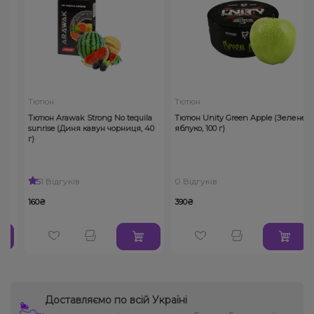
Тютюн
Тютюн
Тютюн Arawak Strong No tequila
Тютюн Unity Green Apple (Зелене
sunrise (Диня кавун чорниця, 40
яблуко, 100 г)
г)
5
1 Відгуків
0 Відгуків
160₴
390₴
Доставляємо по всій Україні