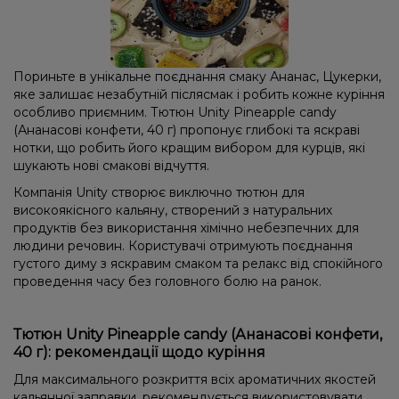
Пориньте в унікальне поєднання смаку Ананас, Цукерки,
яке залишає незабутній післясмак і робить кожне куріння
особливо приємним. Тютюн Unity Pineapple candy
(Ананасові конфети, 40 г) пропонує глибокі та яскраві
нотки, що робить його кращим вибором для курців, які
шукають нові смакові відчуття.
Компанія Unity створює виключно тютюн для
високоякісного кальяну, створений з натуральних
продуктів без використання хімічно небезпечних для
людини речовин. Користувачі отримують поєднання
густого диму з яскравим смаком та релакс від спокійного
проведення часу без головного болю на ранок.
Тютюн Unity Pineapple candy (Ананасові конфети,
40 г): рекомендації щодо куріння
Для максимального розкриття всіх ароматичних якостей
кальянної заправки, рекомендується використовувати