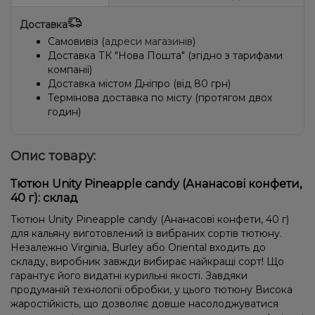
Доставка
Самовивіз (
адреси магазинів
)
Доставка ТК "Нова Пошта" (згідно з тарифами
компанії)
Доставка містом Дніпро (від 80 грн)
Термінова доставка по місту (протягом двох
годин)
Опис товару:
Тютюн Unity Pineapple candy (Ананасові конфети,
40 г): склад
Тютюн Unity Pineapple candy (Ананасові конфети, 40 г)
для кальяну виготовлений із вибраних сортів тютюну.
Незалежно Virginia, Burley або Oriental входить до
складу, виробник завжди вибирає найкращі сорт! Що
гарантує його видатні курильні якості. Завдяки
продуманій технології обробки, у цього тютюну Висока
жаростійкість, що дозволяє довше насолоджуватися