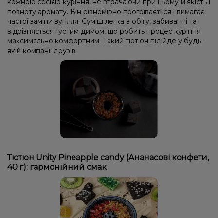
кожною сесією куріння, не втрачаючи при цьому м'якість і
повноту аромату. Він рівномірно прогрівається і вимагає
частої заміни вугілля. Суміш легка в обігу, забиванні та
відрізняється густим димом, що робить процес куріння
максимально комфортним. Такий тютюн підійде у будь-
якій компанії друзів.
Тютюн Unity Pineapple candy (Ананасові конфети,
40 г): гармонійний смак