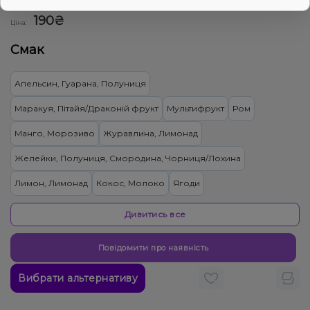
0
0 відгуків
Дивитись оптовий прайс
190₴
Ціна:
Смак
Апельсин, Гуарана, Полуниця
Маракуя, Пітайя/Драконій фрукт
Мультифрукт
Ром
Манго, Морозиво
Журавлина, Лимонад
Желейки, Полуниця, Смородина, Чорниця/Лохина
Лимон, Лимонад
Кокос, Молоко
Ягоди
Грейпфрут, Полуниця
Апельсин
Кола
Смородина
Дивитись все
Виноград, Желейки
Ківі, Лимонад
Ананас, Цукерки
Повідомити про наявність
Мохіто, Смородіна
Малина, Морозиво
Полуниця, Цукерки
Вибрати альтернативу
Лайм, Чай
Пиріг/Кондитерка, Шоколад
Кавун, Диня, Жуйка (фруктова)
Яблуко