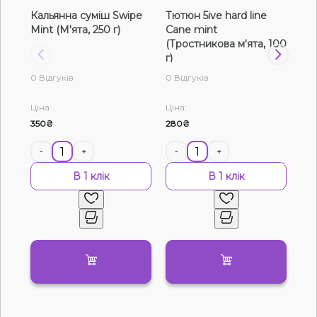
Кальянна суміш Swipe
Тютюн 5ive hard line
Тют
Рідини для електронних сигарет
Mint (М'ята, 250 г)
Cane mint
Ca
(Тростникова м'ята, 100
(Тр
Подарункові набори
г)
г)
0 Відгуків
0 Відгуків
0 В
Уцінка
Ціна:
Ціна:
Цін
350₴
280₴
130
-
+
-
+
-
В 1 клік
В 1 клік
Немає у наявності
Артикул:
7280
Кальянна суміш Swipe Mint (М'ята, 50 г)
0
0 відгуків
Дивитись оптовий прайс