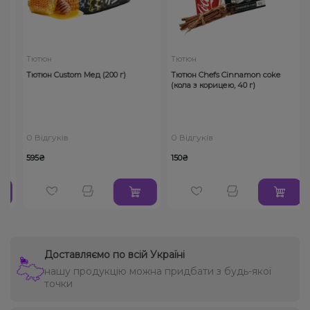
Тютюн
Тютюн
Тютюн Custom Мед (200 г)
Тютюн Chefs Cinnamon coke
(кола з корицею, 40 г)
0 Відгуків
0 Відгуків
595₴
150₴
Доставляємо по всій Україні
нашу продукцію можна придбати з будь-якої
точки