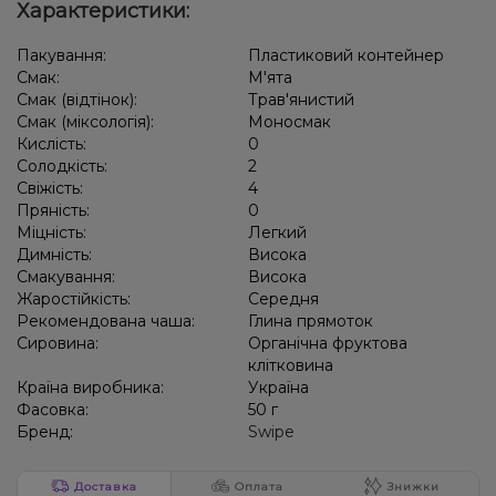
Характеристики:
Пакування:
Пластиковий контейнер
Смак:
М'ята
Смак (відтінок):
Трав'янистий
Смак (міксологія):
Моносмак
Кислість:
0
Солодкість:
2
Свіжість:
4
Пряність:
0
Міцність:
Легкий
Димність:
Висока
Смакування:
Висока
Жаростійкість:
Середня
Рекомендована чаша:
Глина прямоток
Сировина:
Органічна фруктова
клітковина
Країна виробника:
Україна
Фасовка:
50 г
Бренд:
Swipe
Доставка
Оплата
Знижки