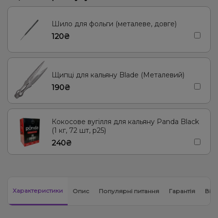
Енергетик
Яблуко
Кокос, Молоко
Морозиво, Ягоди
Лід/Холодок
Кориця
Груша/Дюшес
Полуниця, Молоко
Шило для фольги (металеве, довге)
120₴
Згущене молоко
Апельсин, Манго, М'ята
М'ята
Ананас
Лимонад, Ягоди
Щипці для кальяну Blade (Металевий)
190₴
Кокосове вугілля для кальяну Panda Black
(1 кг, 72 шт, р25)
240₴
Характеристики
Опис
Популярні питання
Гарантія
Відг