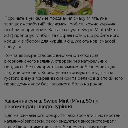
Пориньте в унікальне поєднання смаку М'ята, яке
залишає незабутній післясмак і робить кожне куріння
особливо приємним. Кальянна суміш Swipe Mint (М'ята,
50 г) пропонує глибокі та яскраві нотки, що робить його
кращим вибором для курців, які шукають нові смакові
відчуття.
Компанія Swipe створює виключно тютюн для
високоякісного кальяну, створений з натуральних
продуктів без використання хімічно небезпечних для
людини речовин. Користувачі отримують поєднання
густого диму з яскравим смаком та релакс від спокійного
проведення часу без головного болю на ранок.
Кальянна суміш Swipe Mint (М'ята, 50 г):
рекомендації щодо куріння
Для максимального розкриття всіх ароматичних якостей
кальянної заправки, рекомендується використовувати
чашу Глина прямоток, яка забезпечує оптимальне