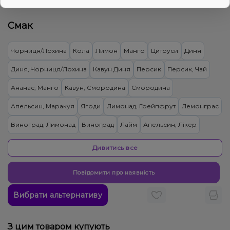
120₴
Ціна:
Смак
Чорниця/Лохина
Кола
Лимон
Манго
Цитруси
Диня
Диня, Чорниця/Лохина
Кавун Диня
Персик
Персик, Чай
Ананас, Манго
Кавун, Смородина
Смородина
Апельсин, Маракуя
Ягоди
Лимонад, Грейпфрут
Лемонграс
Виноград, Лимонад
Виноград
Лайм
Апельсин, Лікер
Лимонад, Яблуко
Тірамісу
Гранат
Ананас, Кокос, Ром
Ківі
Дивитись все
Вишня Черешня
Ялинка
Вівсянка/Пластівці
Повідомити про наявність
Жуйка (фруктова)
Полуниця
Пиріг/Кондитерка, Яблуко
Вибрати альтернативу
Малина
Банан, Желе
Цукерки, Мультифрукт
Грейпфрут, Полуниця, Малина
Банан, Вишня/Черешня
З цим товаром купують