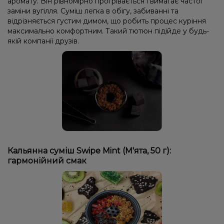
аромату. Він рівномірно прогрівається і вимагає частої
заміни вугілля. Суміш легка в обігу, забиванні та
відрізняється густим димом, що робить процес куріння
максимально комфортним. Такий тютюн підійде у будь-
якій компанії друзів.
Кальянна суміш Swipe Mint (М'ята, 50 г):
гармонійний смак