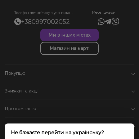
Месенджери
Телефон для зв'язку з усіх питань
+380997002052
Ми в інших містах
Магазин на карті
Покупцю
Знижки та акції
Про компанію
Каталог
Не бажаєте перейти на українську?