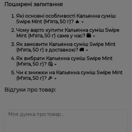
Поширені запитання
Які основні особливості Кальянна суміш
Swipe Mint (М'ята, 50 г)? 🔥
Кальянна суміш Swipe Mint (М'ята, 50 г)
Чому варто купити Кальянна суміш Swipe
відрізняється високою якістю, зручністю
Mint (М'ята, 50 г) саме у нас? 🛍️
використання та надійністю.
Ми пропонуємо тільки оригінальну продукцію,
Як замовити Кальянна суміш Swipe Mint
широкий асортимент, вигідні ціни та швидку
(М'ята, 50 г) з доставкою? 🚚
доставку. Крім того, у нас регулярні акції та знижки
для клієнтів!
Оформити замовлення можна в кілька кліків:
Як вибрати Кальянна суміш Swipe Mint
(М'ята, 50 г)? 🤔
Додайте Кальянна суміш Swipe Mint (М'ята, 50
г) до кошика.
Вибір залежить від ваших уподобань – наприклад,
Чи є знижки на Кальянна суміш Swipe Mint
Перейдіть до оформлення замовлення.
якщо це кальян, враховуйте розмір, матеріал та тип
(М'ята, 50 г)? 🎉
чаші, якщо вейп – потужність та смак. Наші
Виберіть зручний спосіб оплати та доставки.
менеджери допоможуть підібрати ідеальний
Так! Ми регулярно проводимо акції та пропонуємо
Підтвердіть замовлення – ми швидко
Відгуки про товар:
варіант.
спеціальні пропозиції. Слідкуйте за оновленнями на
надішлемо його вам!
сайті та в нашому телеграм-каналі, щоб не
Доставка доступна по всій Україні, терміни
проґавити вигідні пропозиції!
залежать від вашого розташування.