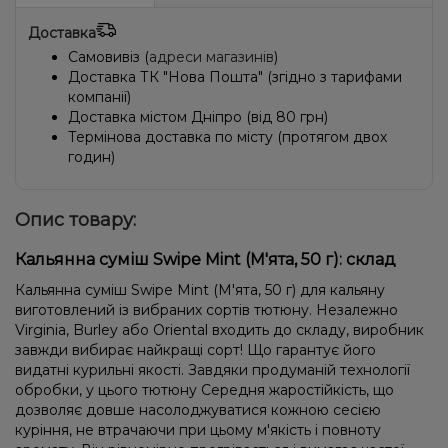
Доставка
Самовивіз (
адреси магазинів
)
Доставка ТК "Нова Пошта" (згідно з тарифами
компанії)
Доставка містом Дніпро (від 80 грн)
Термінова доставка по місту (протягом двох
годин)
Опис товару:
Кальянна суміш Swipe Mint (М'ята, 50 г): склад
Кальянна суміш Swipe Mint (М'ята, 50 г) для кальяну
виготовлений із вибраних сортів тютюну. Незалежно
Virginia, Burley або Oriental входить до складу, виробник
завжди вибирає найкращі сорт! Що гарантує його
видатні курильні якості. Завдяки продуманій технології
обробки, у цього тютюну Середня жаростійкість, що
дозволяє довше насолоджуватися кожною сесією
куріння, не втрачаючи при цьому м'якість і повноту