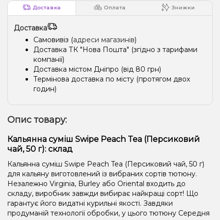
Доставка
Оплата
Знижки
Доставка
Самовивіз (
адреси магазинів
)
Доставка ТК "Нова Пошта" (згідно з тарифами
компанії)
Доставка містом Дніпро (від 80 грн)
Термінова доставка по місту (протягом двох
годин)
Опис товару:
Кальянна суміш Swipe Peach Tea (Персиковий
чай, 50 г): склад
Кальянна суміш Swipe Peach Tea (Персиковий чай, 50 г)
для кальяну виготовлений із вибраних сортів тютюну.
Незалежно Virginia, Burley або Oriental входить до
складу, виробник завжди вибирає найкращі сорт! Що
гарантує його видатні курильні якості. Завдяки
продуманій технології обробки, у цього тютюну Середня