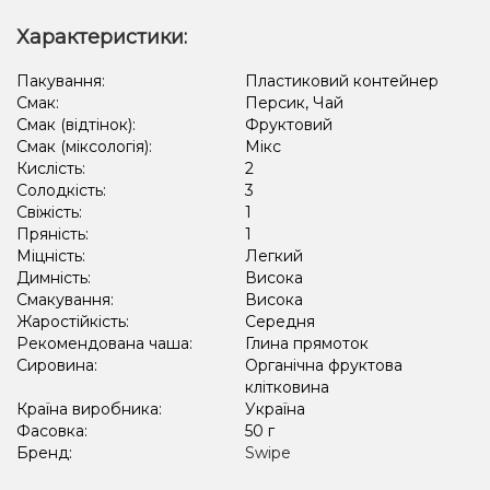
Характеристики:
Пакування:
Пластиковий контейнер
Смак:
Персик, Чай
Смак (відтінок):
Фруктовий
Смак (міксологія):
Мікс
Кислість:
2
Солодкість:
3
Свіжість:
1
Пряність:
1
Міцність:
Легкий
Димність:
Висока
Смакування:
Висока
Жаростійкість:
Середня
Рекомендована чаша:
Глина прямоток
Сировина:
Органічна фруктова
клітковина
Країна виробника:
Україна
Фасовка:
50 г
Бренд:
Swipe