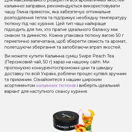
кальянної заправки, рекомендується використовувати
чашу Глина прямоток, яка забезпечує оптимальне
розподілення тепла та підтримує необхідну температуру
тютюну під час куріння. Цей тип чаші найкраще
підходить для тих, хто прагне ідеального балансу між
смаком та димністю. Кожна упаковка тютюну вагою 50 г
герметично запечатана, щоб зберегти свіжість та аромат,
полегшуючи зберігання та запобігаючи втраті якостей.
Ви можете купити Кальянна суміш Swipe Peach Tea
(Персиковий чай, 50 г) зараз на нашому сайті. Ми
пропонуємо конкурентоспроможні ціни та швидку
доставку по всій Україні, роблячи процес купівлі зручним
та приємним. Ознайомтеся з нашим широким
асортиментом
кальянних тютюнів
і виберіть ідеальний
варіант для наступного сеансу куріння.