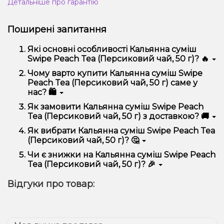
Детальніше про гарантію
Поширені запитання
Які основні особливості Кальянна суміш
Swipe Peach Tea (Персиковий чай, 50 г)? 🔥
Кальянна суміш Swipe Peach Tea (Персиковий чай,
Чому варто купити Кальянна суміш Swipe
50 г) відрізняється високою якістю, зручністю
Peach Tea (Персиковий чай, 50 г) саме у
використання та надійністю.
нас? 🛍️
Ми пропонуємо тільки оригінальну продукцію,
Як замовити Кальянна суміш Swipe Peach
широкий асортимент, вигідні ціни та швидку
Tea (Персиковий чай, 50 г) з доставкою? 🚚
доставку. Крім того, у нас регулярні акції та знижки
для клієнтів!
Оформити замовлення можна в кілька кліків:
Як вибрати Кальянна суміш Swipe Peach Tea
(Персиковий чай, 50 г)? 🤔
Додайте Кальянна суміш Swipe Peach Tea
(Персиковий чай, 50 г) до кошика.
Вибір залежить від ваших уподобань – наприклад,
Чи є знижки на Кальянна суміш Swipe Peach
Перейдіть до оформлення замовлення.
якщо це кальян, враховуйте розмір, матеріал та тип
Tea (Персиковий чай, 50 г)? 🎉
чаші, якщо вейп – потужність та смак. Наші
Виберіть зручний спосіб оплати та доставки.
менеджери допоможуть підібрати ідеальний
Так! Ми регулярно проводимо акції та пропонуємо
Підтвердіть замовлення – ми швидко
Відгуки про товар:
варіант.
спеціальні пропозиції. Слідкуйте за оновленнями на
надішлемо його вам!
сайті та в нашому телеграм-каналі, щоб не
Доставка доступна по всій Україні, терміни
проґавити вигідні пропозиції!
залежать від вашого розташування.