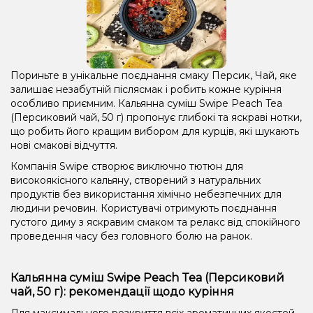
Пориньте в унікальне поєднання смаку Персик, Чай, яке
залишає незабутній післясмак і робить кожне куріння
особливо приємним. Кальянна суміш Swipe Peach Tea
(Персиковий чай, 50 г) пропонує глибокі та яскраві нотки,
що робить його кращим вибором для курців, які шукають
нові смакові відчуття.
Компанія Swipe створює виключно тютюн для
високоякісного кальяну, створений з натуральних
продуктів без використання хімічно небезпечних для
людини речовин. Користувачі отримують поєднання
густого диму з яскравим смаком та релакс від спокійного
проведення часу без головного болю на ранок.
Кальянна суміш Swipe Peach Tea (Персиковий
чай, 50 г): рекомендації щодо куріння
Для максимального розкриття всіх ароматичних якостей