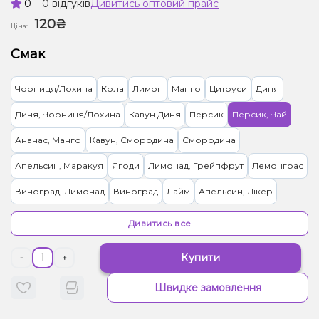
0
0 відгуків
Дивитись оптовий прайс
120₴
Ціна:
Смак
Чорниця/Лохина
Кола
Лимон
Манго
Цитруси
Диня
Диня, Чорниця/Лохина
Кавун Диня
Персик
Персик, Чай
Ананас, Манго
Кавун, Смородина
Смородина
Апельсин, Маракуя
Ягоди
Лимонад, Грейпфрут
Лемонграс
Виноград, Лимонад
Виноград
Лайм
Апельсин, Лікер
Лимонад, Яблуко
Тірамісу
Гранат
Ананас, Кокос, Ром
Ківі
Дивитись все
Вишня Черешня
Ялинка
Вівсянка/Пластівці
Купити
-
+
Жуйка (фруктова)
Полуниця
Пиріг/Кондитерка, Яблуко
Швидке замовлення
Малина
Банан, Желе
Цукерки, Мультифрукт