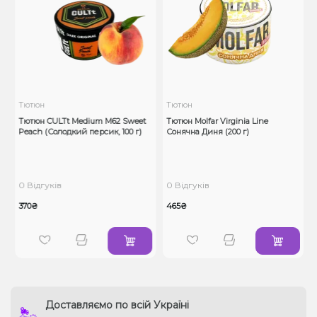
Тютюн
Тютюн
Тютюн CULTt Medium M62 Sweet
Тютюн Molfar Virginia Line
Peach (Солодкий персик, 100 г)
Сонячна Диня (200 г)
1
0 Відгуків
0 Відгуків
370₴
465₴
Доставляємо по всій Україні