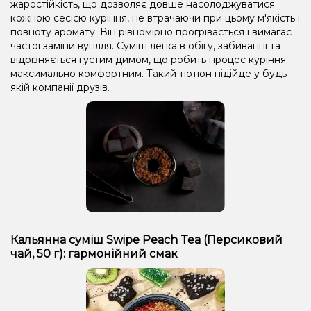
жаростійкість, що дозволяє довше насолоджуватися
кожною сесією куріння, не втрачаючи при цьому м'якість і
повноту аромату. Він рівномірно прогрівається і вимагає
частої заміни вугілля. Суміш легка в обігу, забиванні та
відрізняється густим димом, що робить процес куріння
максимально комфортним. Такий тютюн підійде у будь-
якій компанії друзів.
Кальянна суміш Swipe Peach Tea (Персиковий
чай, 50 г): гармонійний смак