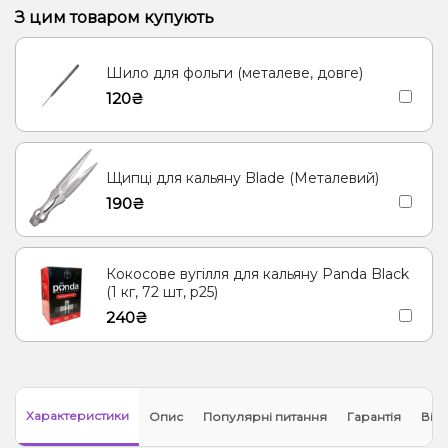
Грейпфрут, Полуниця, Малина
Банан, Вишня/Черешня
З цим товаром купують
Енергетик
Яблуко
Кокос, Молоко
Морозиво, Ягоди
Шило для фольги (металеве, довге)
Лід/Холодок
Кориця
Груша/Дюшес
Полуниця, Молоко
120₴
Згущене молоко
Апельсин, Манго, М'ята
М'ята
Ананас
Лимонад, Ягоди
Щипці для кальяну Blade (Металевий)
190₴
Кокосове вугілля для кальяну Panda Black
(1 кг, 72 шт, р25)
240₴
Характеристики
Опис
Популярні питання
Гарантія
Відг