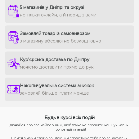
5 магазинів у Дніпрі та окрузі
не тільки онлайн, а й поряд з вами
Замовляй товар із самовивозом
з магазину абсолютно безкоштовно
Кур'єрська доставка по Дніпру
можемо доставити прямо до рук
Накопичувальна система знижок
замовляй більше, плати менше
Будь в курсі всіх подій
Дізнайся про все найпершим, щоб точно не прогаяти наші унікальні
пропозиції та акції!
Ділися з нами своєю поштою, ми сповістимо тебе про всі актуальні