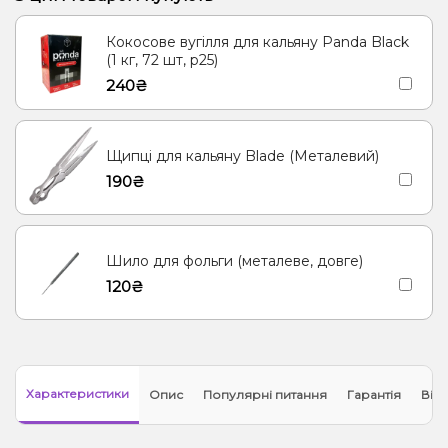
Енергетик
Яблуко
Кокос, Молоко
Морозиво, Ягоди
Кокосове вугілля для кальяну Panda Black
Лід/Холодок
Кориця
Груша/Дюшес
Полуниця, Молоко
(1 кг, 72 шт, р25)
240₴
Згущене молоко
Апельсин, Манго, М'ята
М'ята
Ананас
Лимонад, Ягоди
Щипці для кальяну Blade (Металевий)
190₴
Шило для фольги (металеве, довге)
120₴
Характеристики
Опис
Популярні питання
Гарантія
Відг