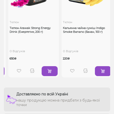
Тютюн
Тютюн
а
Тютюн Arawak Strong Energy
Кальянна чайна суміш Indigo
Drink (Енергетик, 200 г)
Smoke Banano (Банан, 100 г)
0 Відгуків
0 Відгуків
650₴
220₴
Доставляємо по всій Україні
нашу продукцію можна придбати з будь-якої
точки