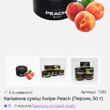
Рідини для електронних сигарет
Подарункові набори
Уцінка
Артикул:
7281
Є в наявності
Кальянна суміш Swipe Peach (Персик, 50 г)
0
0 відгуків
Дивитись оптовий прайс