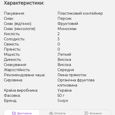
Характеристики:
Пакування:
Пластиковий контейнер
Смак:
Персик
Смак (відтінок):
Фруктовий
Смак (міксологія):
Моносмак
Кислість:
2
Солодкість:
3
Свіжість:
0
Пряність:
0
Міцність:
Легкий
Димність:
Висока
Смакування:
Висока
Жаростійкість:
Середня
Рекомендована чаша:
Глина прямоток
Сировина:
Органічна фруктова
клітковина
Країна виробника:
Україна
Фасовка:
50 г
Бренд:
Swipe
Доставка
Оплата
Знижки