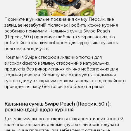
Пориньте в унікальне поєднання смаку Персик, яке
залишає незабутній післясмак і робить кожне куріння
особливо приємним. Кальянна суміш Swipe Peach
(Персик, 50 г) пропонує глибокі та яскраві нотки, що
робить його кращим вибором для курців, які шукають
нові смакові відчуття.
Компанія Swipe створює виключно тютюн для
високоякісного кальяну, створений з натуральних
продуктів без використання хімічно небезпечних для
людини речовин. Користувачі отримують поєднання
густого диму з яскравим смаком та релакс від спокійного
проведення часу без головного болю на ранок.
Кальянна суміш Swipe Peach (Персик, 50 г):
рекомендації щодо куріння
Для максимального розкриття всіх ароматичних якостей
кальянної заправки, рекомендується використовувати
чашу Глина прямоток, яка забезпечує оптимальне