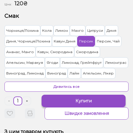
120₴
Ціна:
Смак
Чорниця/Лохина
Кола
Лимон
Манго
Цитруси
Диня
Диня, Чорниця/Лохина
Кавун Диня
Персик
Персик, Чай
Ананас, Манго
Кавун, Смородина
Смородина
Апельсин, Маракуя
Ягоди
Лимонад, Грейпфрут
Лемонграс
Виноград, Лимонад
Виноград
Лайм
Апельсин, Лікер
Лимонад, Яблуко
Тірамісу
Гранат
Ананас, Кокос, Ром
Ківі
Дивитись все
Вишня Черешня
Ялинка
Вівсянка/Пластівці
Купити
-
+
Жуйка (фруктова)
Полуниця
Пиріг/Кондитерка, Яблуко
Швидке замовлення
Малина
Банан, Желе
Цукерки, Мультифрукт
Грейпфрут, Полуниця, Малина
Банан, Вишня/Черешня
З цим товаром купують