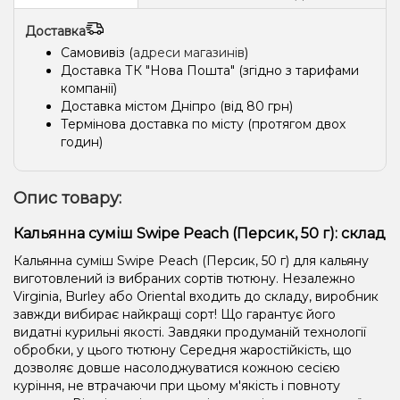
Доставка
Самовивіз (
адреси магазинів
)
Доставка ТК "Нова Пошта" (згідно з тарифами
компанії)
Доставка містом Дніпро (від 80 грн)
Термінова доставка по місту (протягом двох
годин)
Опис товару:
Кальянна суміш Swipe Peach (Персик, 50 г): склад
Кальянна суміш Swipe Peach (Персик, 50 г) для кальяну
виготовлений із вибраних сортів тютюну. Незалежно
Virginia, Burley або Oriental входить до складу, виробник
завжди вибирає найкращі сорт! Що гарантує його
видатні курильні якості. Завдяки продуманій технології
обробки, у цього тютюну Середня жаростійкість, що
дозволяє довше насолоджуватися кожною сесією
куріння, не втрачаючи при цьому м'якість і повноту