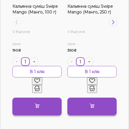
Кальянна суміш Swipe
Кальянна суміш Swipe
Ка
Рідини для електронних сигарет
Mango (Манго, 100 г)
Mango (Манго, 250 г)
Man
Подарункові набори
0 Відгуків
0 Відгуків
0 В
Уцінка
Ціна:
Ціна:
Цін
190₴
350₴
120
-
+
-
+
-
В 1 клік
В 1 клік
Немає у наявності
Артикул:
7275
Кальянна суміш Swipe Mango Orange Mint
(Манго Апельсин М'ята, 50 г)