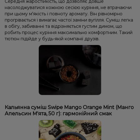
Середня жаростійкість, що дозволяє довше
насолоджуватися кожною сесією куріння, не втрачаючи
при цьому м'якість і повноту аромату. Він рівномірно
прогрівається і вимагає частої заміни вугілля. Суміш легка
в обігу, забиванні та відрізняється густим димом, що
робить процес куріння максимально комфортним. Такий
тютюн підійде у будь-якій компанії друзів.
Кальянна суміш Swipe Mango Orange Mint (Манго
Апельсин М'ята, 50 г): гармонійний смак