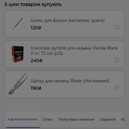
З цим товаром купують
Енергетик
Яблуко
Кокос, Молоко
Морозиво, Ягоди
Лід/Холодок
Кориця
Груша/Дюшес
Полуниця, Молоко
Шило для фольги (металеве, довге)
120₴
Згущене молоко
Апельсин, Манго, М'ята
М'ята
Ананас
Лимонад, Ягоди
Кокосове вугілля для кальяну Panda Black
(1 кг, 72 шт, р25)
240₴
Щипці для кальяну Blade (Металевий)
190₴
Характеристики
Опис
Популярні питання
Гарантія
Відг