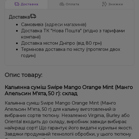
Доставка
Оплата
Знижки
Доставка
Самовивіз (
адреси магазинів
)
Доставка ТК "Нова Пошта" (згідно з тарифами
компанії)
Доставка містом Дніпро (від 80 грн)
Термінова доставка по місту (протягом двох
годин)
Опис товару:
Кальянна суміш Swipe Mango Orange Mint (Манго
Апельсин М'ята, 50 г): склад
Кальянна суміш Swipe Mango Orange Mint (Манго
Апельсин М'ята, 50 г) для кальяну виготовлений із
вибраних сортів тютюну. Незалежно Virginia, Burley або
Oriental входить до складу, виробник завжди вибирає
найкращі сорт! Що гарантує його видатні курильні якості.
Завдяки продуманій технології обробки, у цього тютюну