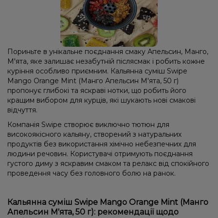
Пориньте в унікальне поєднання смаку Апельсин, Манго,
М'ята, яке залишає незабутній післясмак і робить кожне
куріння особливо приємним. Кальянна суміш Swipe
Mango Orange Mint (Манго Апельсин М'ята, 50 г)
пропонує глибокі та яскраві нотки, що робить його
кращим вибором для курців, які шукають нові смакові
відчуття.
Компанія Swipe створює виключно тютюн для
високоякісного кальяну, створений з натуральних
продуктів без використання хімічно небезпечних для
людини речовин. Користувачі отримують поєднання
густого диму з яскравим смаком та релакс від спокійного
проведення часу без головного болю на ранок.
Кальянна суміш Swipe Mango Orange Mint (Манго
Апельсин М'ята, 50 г): рекомендації щодо