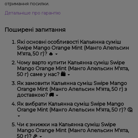
отримання посилки.
Детальніше про гарантію
Поширені запитання
Які основні особливості Кальянна суміш
Swipe Mango Orange Mint (Манго Апельсин
М'ята, 50 г)? 🔥
Кальянна суміш Swipe Mango Orange Mint (Манго
Чому варто купити Кальянна суміш Swipe
Апельсин М'ята, 50 г) відрізняється високою якістю,
Mango Orange Mint (Манго Апельсин М'ята,
зручністю використання та надійністю.
50 г) саме у нас? 🛍️
Ми пропонуємо тільки оригінальну продукцію,
Як замовити Кальянна суміш Swipe Mango
широкий асортимент, вигідні ціни та швидку
Orange Mint (Манго Апельсин М'ята, 50 г) з
доставку. Крім того, у нас регулярні акції та знижки
доставкою? 🚚
для клієнтів!
Оформити замовлення можна в кілька кліків:
Як вибрати Кальянна суміш Swipe Mango
Orange Mint (Манго Апельсин М'ята, 50 г)? 🤔
Додайте Кальянна суміш Swipe Mango Orange
Mint (Манго Апельсин М'ята, 50 г) до кошика.
Перейдіть до оформлення замовлення.
Вибір залежить від ваших уподобань – наприклад,
Чи є знижки на Кальянна суміш Swipe
якщо це кальян, враховуйте розмір, матеріал та тип
Виберіть зручний спосіб оплати та доставки.
Mango Orange Mint (Манго Апельсин М'ята,
чаші, якщо вейп – потужність та смак. Наші
Підтвердіть замовлення – ми швидко
50 г)? 🎉