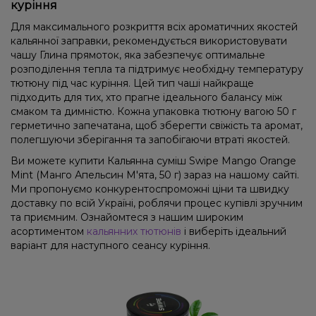
куріння
Для максимального розкриття всіх ароматичних якостей
кальянної заправки, рекомендується використовувати
чашу Глина прямоток, яка забезпечує оптимальне
розподілення тепла та підтримує необхідну температуру
тютюну під час куріння. Цей тип чаші найкраще
підходить для тих, хто прагне ідеального балансу між
смаком та димністю. Кожна упаковка тютюну вагою 50 г
герметично запечатана, щоб зберегти свіжість та аромат,
полегшуючи зберігання та запобігаючи втраті якостей.
Ви можете купити Кальянна суміш Swipe Mango Orange
Mint (Манго Апельсин М'ята, 50 г) зараз на нашому сайті.
Ми пропонуємо конкурентоспроможні ціни та швидку
доставку по всій Україні, роблячи процес купівлі зручним
та приємним. Ознайомтеся з нашим широким
асортиментом
кальянних тютюнів
і виберіть ідеальний
варіант для наступного сеансу куріння.