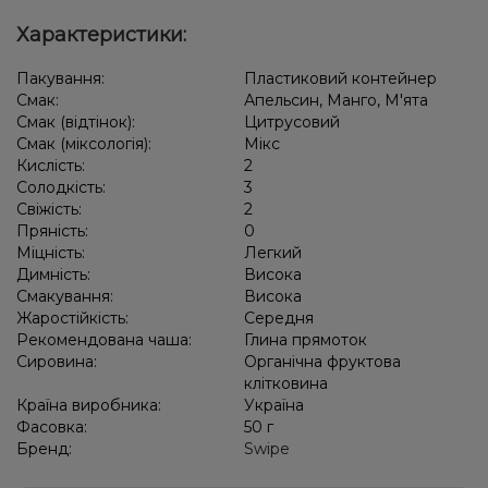
Характеристики:
Пакування:
Пластиковий контейнер
Смак:
Апельсин, Манго, М'ята
Смак (відтінок):
Цитрусовий
Смак (міксологія):
Мікс
Кислість:
2
Солодкість:
3
Свіжість:
2
Пряність:
0
Міцність:
Легкий
Димність:
Висока
Смакування:
Висока
Жаростійкість:
Середня
Рекомендована чаша:
Глина прямоток
Сировина:
Органічна фруктова
клітковина
Країна виробника:
Україна
Фасовка:
50 г
Бренд:
Swipe