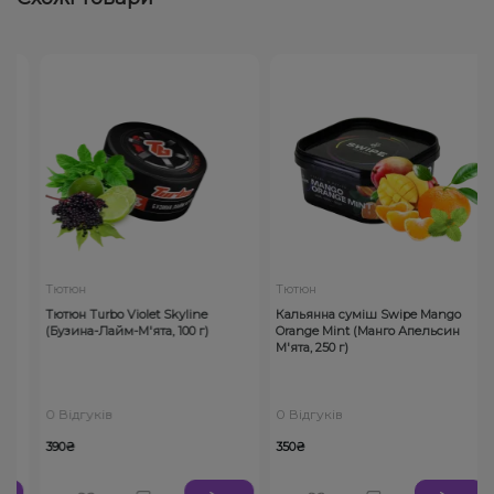
Тютюн
Тютюн
Тютюн Turbo Violet Skyline
Кальянна суміш Swipe Mango
(Бузина-Лайм-М'ята, 100 г)
Orange Mint (Манго Апельсин
М'ята, 250 г)
0 Відгуків
0 Відгуків
390₴
350₴