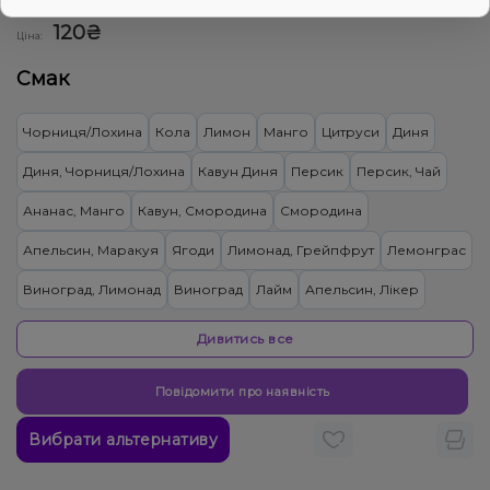
0
0 відгуків
Дивитись оптовий прайс
120₴
Ціна:
Смак
Чорниця/Лохина
Кола
Лимон
Манго
Цитруси
Диня
Диня, Чорниця/Лохина
Кавун Диня
Персик
Персик, Чай
Ананас, Манго
Кавун, Смородина
Смородина
Апельсин, Маракуя
Ягоди
Лимонад, Грейпфрут
Лемонграс
Виноград, Лимонад
Виноград
Лайм
Апельсин, Лікер
Лимонад, Яблуко
Тірамісу
Гранат
Ананас, Кокос, Ром
Ківі
Дивитись все
Вишня Черешня
Ялинка
Вівсянка/Пластівці
Повідомити про наявність
Жуйка (фруктова)
Полуниця
Пиріг/Кондитерка, Яблуко
Вибрати альтернативу
Малина
Банан, Желе
Цукерки, Мультифрукт
Грейпфрут, Полуниця, Малина
Банан, Вишня/Черешня