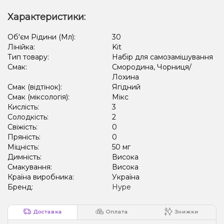
Характеристики:
Об'єм Рідини (Мл):
30
Лінійка:
Kit
Тип товару:
Набір для самозамішування
Смак:
Смородина, Чорниця/
Лохина
Смак (відтінок):
Ягідний
Смак (міксологія):
Мікс
Кислість:
3
Солодкість:
2
Свіжість:
0
Пряність:
0
Міцність:
50 мг
Димність:
Висока
Смакування:
Висока
Країна виробника:
Україна
Бренд:
Hype
Доставка
Оплата
Знижки