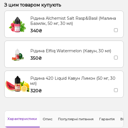
З цим товаром купують
Рідина Alchemist Salt Rasp&Basil (Малина
Базилік, 50 мг, 30 мл)
340₴
Рідина Elfliq Watermelon (Кавун, 30 мл)
350₴
Рідина 420 Liquid Кавун Лимон (50 мг, 30
мл)
320₴
Характеристики
Опис
Популярні питання
Гарантія
Відг