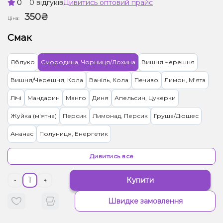
0
0 відгуків
Дивитись оптовий прайс
350₴
Ціна:
Смак
Яблуко
Смородина, Чорниця/Лохина
Вишня Черешня
Вишня/Черешня, Кола
Ваніль, Кола
Печиво
Лимон, М'ята
Лічі
Мандарин
Манго
Диня
Апельсин, Цукерки
Жуйка (м'ятна)
Персик
Лимонад, Персик
Груша/Дюшес
Ананас
Полуниця, Енергетик
Грейпфрут, Полуниця, Лимонад
Малина
Кола
Мультифрукт
Дивитись все
Кавун, Лимонад
Абрикос
Гранат
Полуниця
Кактус, Лайм
Купити
-
+
Кокос, Манго
Морозиво, Чорниця/Лохина
Виноград
Швидке замовлення
Грейпфрут
М'ята
Ківі, Полуниця
Виноград, Манго
Кавун