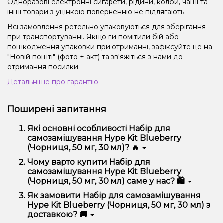
Одноразові електронні сигарети, рідини, колби, чаші та
інші товари з уцінкою поверненню не підлягають.
Всі замовлення ретельно упаковуються для зберігання
при транспортуванні. Якщо ви помітили бій або
пошкодження упаковки при отриманні, зафіксуйте це на
"Новій пошті" (фото + акт) та зв'яжіться з нами до
отримання посилки.
Детальніше про гарантію
Поширені запитання
Які основні особливості Набір для
самозамішування Hype Kit Blueberry
(Чорниця, 50 мг, 30 мл)? 🔥
Набір для самозамішування Hype Kit Blueberry
Чому варто купити Набір для
(Чорниця, 50 мг, 30 мл) відрізняється високою
самозамішування Hype Kit Blueberry
якістю, зручністю використання та надійністю.
(Чорниця, 50 мг, 30 мл) саме у нас? 🛍️
Ми пропонуємо тільки оригінальну продукцію,
Як замовити Набір для самозамішування
широкий асортимент, вигідні ціни та швидку
Hype Kit Blueberry (Чорниця, 50 мг, 30 мл) з
доставку. Крім того, у нас регулярні акції та знижки
доставкою? 🚚
для клієнтів!