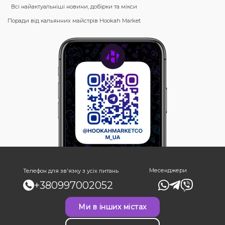
Всі найактуальніші новини, добірки та мікси
Поради від кальянних майстрів Hookah Market
Месенджери
Телефон для зв'язку з усіх питань
+380997002052
Ми в інших містах