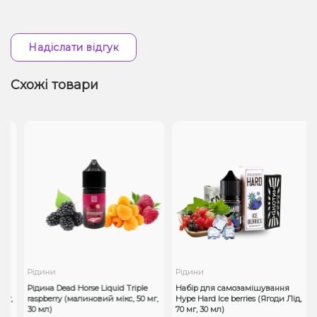
Надіслати відгук
Схожі товари
Рідини
Рідини
Рідина Dead Horse Liquid Triple
Набір для самозамішування
г,
raspberry (малиновий мікс, 50 мг,
Hype Hard Ice berries (Ягоди Лід,
30 мл)
70 мг, 30 мл)