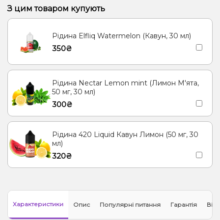
З цим товаром купують
Рідина Elfliq Watermelon (Кавун, 30 мл)
350₴
Рідина Nectar Lemon mint (Лимон М'ята,
50 мг, 30 мл)
300₴
Рідина 420 Liquid Кавун Лимон (50 мг, 30
мл)
320₴
Характеристики
Опис
Популярні питання
Гарантія
Відг