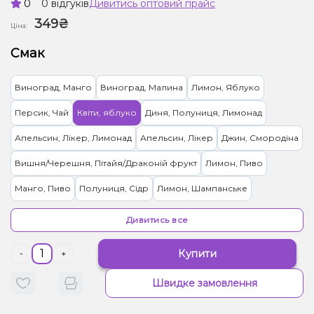
0
0 відгуків
Дивитись оптовий прайс
349₴
Ціна:
Смак
Виноград, Манго
Виноград, Малина
Лимон, Яблуко
Персик, Чай
Квіти, яблуко
Диня, Полуниця, Лимонад
Апельсин, Лікер, Лимонад
Апельсин, Лікер
Джин, Смородіна
Вишня/Черешня, Пітайя/Драконій фрукт
Лимон, Пиво
Манго, Пиво
Полуниця, Сідр
Лимон, Шампанське
Горілка, Лайм
Ментол/Евкаліпт
Капучіно
Дивитись все
Купити
-
+
Швидке замовлення