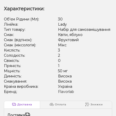
Характеристики:
Об'єм Рідини (Мл):
30
Лінійка:
Lady
Тип товару:
Набір для самозамішування
Смак:
Квіти, яблуко
Смак (відтінок):
Фруктовий
Смак (міксологія):
Мікс
Кислість:
3
Солодкість:
2
Свіжість:
0
Пряність:
1
Міцність:
50 мг
Димність:
Висока
Смакування:
Висока
Країна виробника:
Україна
Бренд:
Flavorlab
Доставка
Оплата
Знижки
Доставка