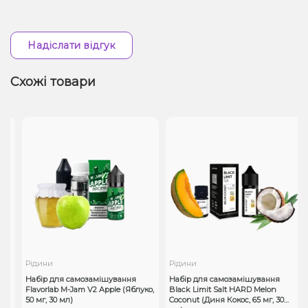
Надіслати відгук
Схожі товари
Рідини
Рідини
Набір для самозамішування
Набір для самозамішування
Flavorlab M-Jam V2 Apple (Яблуко,
Black Limit Salt HARD Melon
5
50 мг, 30 мл)
Coconut (Диня Кокос, 65 мг, 30