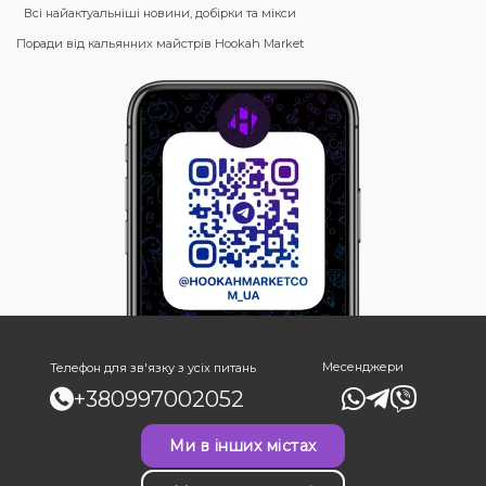
Всі найактуальніші новини, добірки та мікси
Поради від кальянних майстрів Hookah Market
Месенджери
Телефон для зв'язку з усіх питань
+380997002052
Ми в інших містах