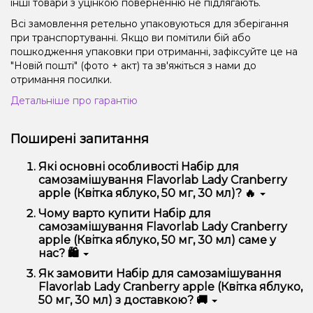
інші товари з уцінкою поверненню не підлягають.
Всі замовлення ретельно упаковуються для зберігання
при транспортуванні. Якщо ви помітили бій або
пошкодження упаковки при отриманні, зафіксуйте це на
"Новій пошті" (фото + акт) та зв'яжіться з нами до
отримання посилки.
Детальніше про гарантію
Поширені запитання
Які основні особливості Набір для
самозамішування Flavorlab Lady Cranberry
apple (Квітка яблуко, 50 мг, 30 мл)? 🔥
Набір для самозамішування Flavorlab Lady Cranberry
Чому варто купити Набір для
apple (Квітка яблуко, 50 мг, 30 мл) відрізняється
самозамішування Flavorlab Lady Cranberry
високою якістю, зручністю використання та
apple (Квітка яблуко, 50 мг, 30 мл) саме у
надійністю.
нас? 🛍️
Ми пропонуємо тільки оригінальну продукцію,
Як замовити Набір для самозамішування
широкий асортимент, вигідні ціни та швидку
Flavorlab Lady Cranberry apple (Квітка яблуко,
доставку. Крім того, у нас регулярні акції та знижки
50 мг, 30 мл) з доставкою? 🚚
для клієнтів!