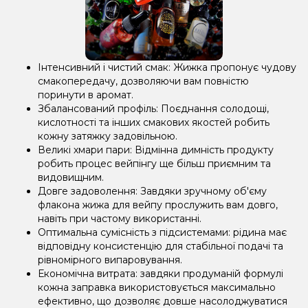
Інтенсивний і чистий смак: Жижка пропонує чудову
смакопередачу, дозволяючи вам повністю
поринути в аромат.
Збалансований профіль: Поєднання солодощі,
кислотності та інших смакових якостей робить
кожну затяжку задовільною.
Великі хмари пари: Відмінна димність продукту
робить процес вейпінгу ще більш приємним та
видовищним.
Довге задоволення: Завдяки зручному об'єму
флакона жижа для вейпу прослужить вам довго,
навіть при частому використанні.
Оптимальна сумісність з підсистемами: рідина має
відповідну консистенцію для стабільної подачі та
рівномірного випаровування.
Економічна витрата: завдяки продуманій формулі
кожна заправка використовується максимально
ефективно, що дозволяє довше насолоджуватися