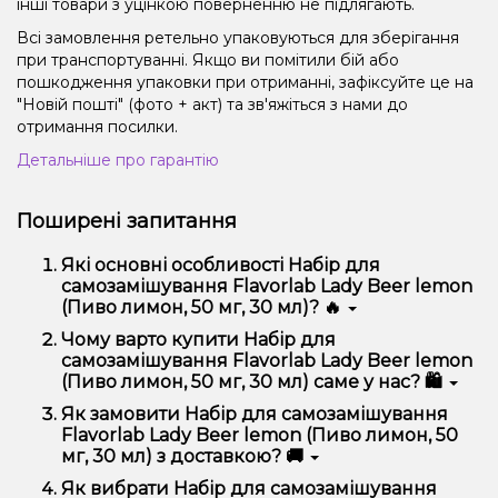
інші товари з уцінкою поверненню не підлягають.
Всі замовлення ретельно упаковуються для зберігання
при транспортуванні. Якщо ви помітили бій або
пошкодження упаковки при отриманні, зафіксуйте це на
"Новій пошті" (фото + акт) та зв'яжіться з нами до
отримання посилки.
Детальніше про гарантію
Поширені запитання
Які основні особливості Набір для
самозамішування Flavorlab Lady Beer lemon
(Пиво лимон, 50 мг, 30 мл)? 🔥
Набір для самозамішування Flavorlab Lady Beer
Чому варто купити Набір для
lemon (Пиво лимон, 50 мг, 30 мл) відрізняється
самозамішування Flavorlab Lady Beer lemon
високою якістю, зручністю використання та
(Пиво лимон, 50 мг, 30 мл) саме у нас? 🛍️
надійністю.
Ми пропонуємо тільки оригінальну продукцію,
Як замовити Набір для самозамішування
широкий асортимент, вигідні ціни та швидку
Flavorlab Lady Beer lemon (Пиво лимон, 50
доставку. Крім того, у нас регулярні акції та знижки
мг, 30 мл) з доставкою? 🚚
для клієнтів!
Оформити замовлення можна в кілька кліків:
Як вибрати Набір для самозамішування