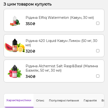
З цим товаром купують
Рідина Elfliq Watermelon (Кавун, 30 мл)
350₴
Рідина 420 Liquid Кавун Лимон (50 мг, 30
мл)
320₴
Рідина Alchemist Salt Rasp&Basil (Малина
Базилік, 50 мг, 30 мл)
340₴
Характеристики
Опис
Популярні питання
Гарантія
Відг