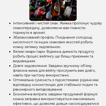
Інтенсивний і чистий смак: Жижка пропонує чудову
смакопередачу, дозволяючи вам повністю
поринути в аромат.
Збалансований профіль: Поєднання солодощі,
кислотності та інших смакових якостей робить
кожну затяжку задовільною.
Великі хмари пари: Відмінна димність продукту
робить процес вейпінгу ще більш приємним та
видовищним.
Довге задоволення: Завдяки зручному об'єму
флакона жижа для вейпу прослужить вам довго,
навіть при частому використанні.
Оптимальна сумісність з підсистемами: рідина має
відповідну консистенцію для стабільної подачі та
рівномірного випаровування.
Економічна витрата: завдяки продуманій формулі
кожна заправка використовується максимально
ефективно, що дозволяє довше насолоджуватися