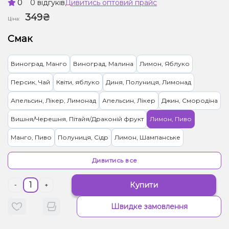
0
0 відгуків
Дивитись оптовий прайс
349₴
Ціна:
Смак
Виноград, Манго
Виноград, Малина
Лимон, Яблуко
Персик, Чай
Квіти, яблуко
Диня, Полуниця, Лимонад
Апельсин, Лікер, Лимонад
Апельсин, Лікер
Джин, Смородіна
Вишня/Черешня, Пітайя/Драконій фрукт
Лимон, Пиво
Манго, Пиво
Полуниця, Сідр
Лимон, Шампанське
Горілка, Лайм
Ментол/Евкаліпт
Капучіно
Дивитись все
Купити
-
+
Швидке замовлення