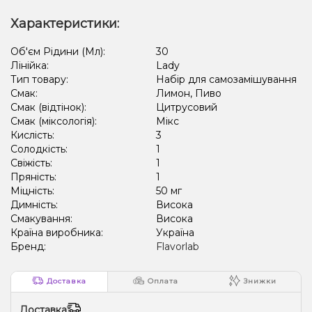
Характеристики:
Об'єм Рідини (Мл):
30
Лінійка:
Lady
Тип товару:
Набір для самозамішування
Смак:
Лимон, Пиво
Смак (відтінок):
Цитрусовий
Смак (міксологія):
Мікс
Кислість:
3
Солодкість:
1
Свіжість:
1
Пряність:
1
Міцність:
50 мг
Димність:
Висока
Смакування:
Висока
Країна виробника:
Україна
Бренд:
Flavorlab
Доставка
Оплата
Знижки
Доставка