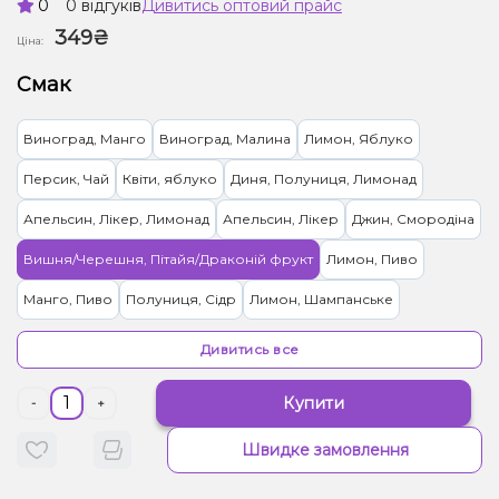
0
0 відгуків
Дивитись оптовий прайс
349₴
Ціна:
Смак
Виноград, Манго
Виноград, Малина
Лимон, Яблуко
Персик, Чай
Квіти, яблуко
Диня, Полуниця, Лимонад
Апельсин, Лікер, Лимонад
Апельсин, Лікер
Джин, Смородіна
Вишня/Черешня, Пітайя/Драконій фрукт
Лимон, Пиво
Манго, Пиво
Полуниця, Сідр
Лимон, Шампанське
Горілка, Лайм
Ментол/Евкаліпт
Капучіно
Дивитись все
Купити
-
+
Швидке замовлення