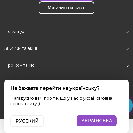
Магазин на карті
Покупцю
Знижки та акції
Про компанію
Каталог
Не бажаєте перейти на українську?
Соціальні мережі
Нагадуємо вам про те, що у нас є україномовна
версія сайту ;)
УКРАЇНСЬКА
РУССКИЙ
Увійти
Порівняння
Вибране
Кошик