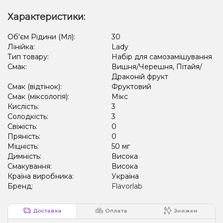
Характеристики:
Об'єм Рідини (Мл):
30
Лінійка:
Lady
Тип товару:
Набір для самозамішування
Смак:
Вишня/Черешня, Пітайя/
Драконій фрукт
Смак (відтінок):
Фруктовий
Смак (міксологія):
Мікс
Кислість:
3
Солодкість:
3
Свіжість:
0
Пряність:
0
Міцність:
50 мг
Димність:
Висока
Смакування:
Висока
Країна виробника:
Україна
Бренд:
Flavorlab
Доставка
Оплата
Знижки