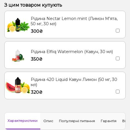
З цим товаром купують
Рідина Nectar Lemon mint (Лимон М'ята,
50 мг, 30 мл)
300₴
Рідина Elfliq Watermelon (Кавун, 30 мл)
350₴
Рідина 420 Liquid Кавун Лимон (50 мг, 30
мл)
320₴
Характеристики
Опис
Популярні питання
Гарантія
Відг