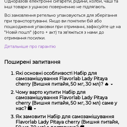
Одноразові електронні сигарети, рідини, колби, чаші та
інші товари з уцінкою поверненню не підлягають.
Всі замовлення ретельно упаковуються для зберігання
при транспортуванні. Якщо ви помітили бій або
пошкодження упаковки при отриманні, зафіксуйте це на
"Новій пошті" (фото + акт) та зв'яжіться з нами до
отримання посилки.
Детальніше про гарантію
Поширені запитання
Які основні особливості Набір для
самозамішування Flavorlab Lady Pitaya
cherry (Вишня питайя, 50 мг, 30 мл)? 🔥
Набір для самозамішування Flavorlab Lady Pitaya
Чому варто купити Набір для
cherry (Вишня питайя, 50 мг, 30 мл) відрізняється
самозамішування Flavorlab Lady Pitaya
високою якістю, зручністю використання та
cherry (Вишня питайя, 50 мг, 30 мл) саме у
надійністю.
нас? 🛍️
Ми пропонуємо тільки оригінальну продукцію,
Як замовити Набір для самозамішування
широкий асортимент, вигідні ціни та швидку
Flavorlab Lady Pitaya cherry (Вишня питайя,
доставку. Крім того, у нас регулярні акції та знижки