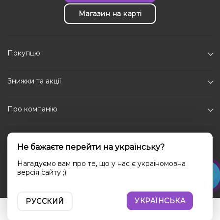
Магазин на карті
Покупцю
Знижки та акції
Про компанію
Каталог
Не бажаєте перейти на українську?
Соціальні мережі
Нагадуємо вам про те, що у нас є україномовна
версія сайту ;)
УКРАЇНСЬКА
РУССКИЙ
Увійти
Порівняння
Вибране