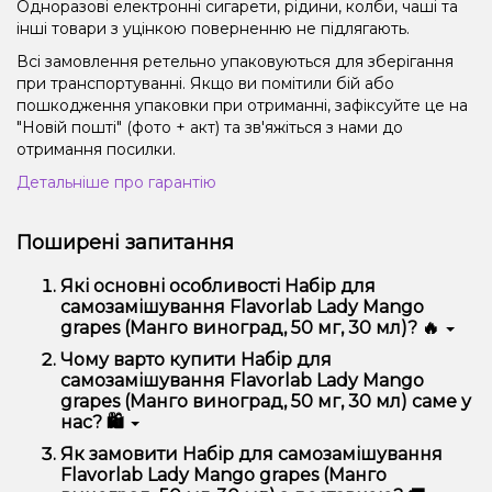
Одноразові електронні сигарети, рідини, колби, чаші та
інші товари з уцінкою поверненню не підлягають.
Всі замовлення ретельно упаковуються для зберігання
при транспортуванні. Якщо ви помітили бій або
пошкодження упаковки при отриманні, зафіксуйте це на
"Новій пошті" (фото + акт) та зв'яжіться з нами до
отримання посилки.
Детальніше про гарантію
Поширені запитання
Які основні особливості Набір для
самозамішування Flavorlab Lady Mango
grapes (Манго виноград, 50 мг, 30 мл)? 🔥
Набір для самозамішування Flavorlab Lady Mango
Чому варто купити Набір для
grapes (Манго виноград, 50 мг, 30 мл) відрізняється
самозамішування Flavorlab Lady Mango
високою якістю, зручністю використання та
grapes (Манго виноград, 50 мг, 30 мл) саме у
надійністю.
нас? 🛍️
Ми пропонуємо тільки оригінальну продукцію,
Як замовити Набір для самозамішування
широкий асортимент, вигідні ціни та швидку
Flavorlab Lady Mango grapes (Манго
доставку. Крім того, у нас регулярні акції та знижки