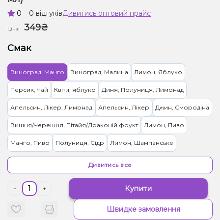
0
0 відгуків
Дивитись оптовий прайс
349₴
Ціна:
Смак
Виноград, Манго
Виноград, Малина
Лимон, Яблуко
Персик, Чай
Квіти, яблуко
Диня, Полуниця, Лимонад
Апельсин, Лікер, Лимонад
Апельсин, Лікер
Джин, Смородіна
Вишня/Черешня, Пітайя/Драконій фрукт
Лимон, Пиво
Манго, Пиво
Полуниця, Сідр
Лимон, Шампанське
Горілка, Лайм
Ментол/Евкаліпт
Капучіно
Дивитись все
Купити
-
+
Швидке замовлення