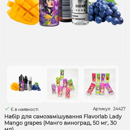
Рідини для електронних сигарет
Подарункові набори
Уцінка
Артикул:
24427
Є в наявності
Набір для самозамішування Flavorlab Lady
Mango grapes (Манго виноград, 50 мг, 30
мл)