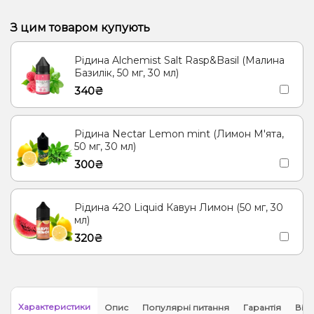
З цим товаром купують
Рідина Alchemist Salt Rasp&Basil (Малина
Базилік, 50 мг, 30 мл)
340₴
Рідина Nectar Lemon mint (Лимон М'ята,
50 мг, 30 мл)
300₴
Рідина 420 Liquid Кавун Лимон (50 мг, 30
мл)
320₴
Характеристики
Опис
Популярні питання
Гарантія
Відг