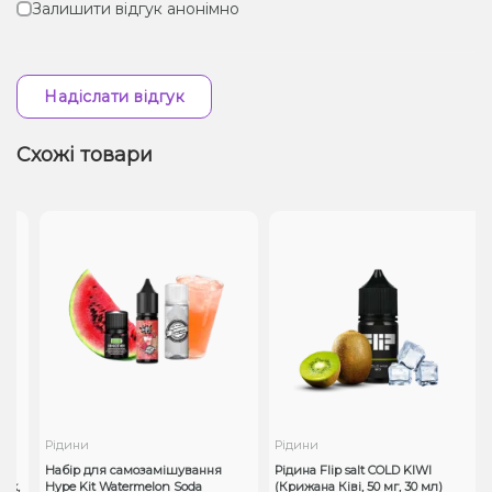
Залишити відгук анонімно
Надіслати відгук
Схожі товари
Рідини
Рідини
Набір для самозамішування
Рідина Flip salt COLD KIWI
к,
Hype Kit Watermelon Soda
(Крижана Ківі, 50 мг, 30 мл)