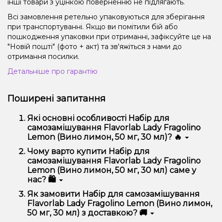
інші товари з уцінкою поверненню не підлягають.
Всі замовлення ретельно упаковуються для зберігання
при транспортуванні. Якщо ви помітили бій або
пошкодження упаковки при отриманні, зафіксуйте це на
"Новій пошті" (фото + акт) та зв'яжіться з нами до
отримання посилки.
Детальніше про гарантію
Поширені запитання
Які основні особливості Набір для
самозамішування Flavorlab Lady Fragolino
Lemon (Вино лимон, 50 мг, 30 мл)? 🔥
Набір для самозамішування Flavorlab Lady Fragolino
Чому варто купити Набір для
Lemon (Вино лимон, 50 мг, 30 мл) відрізняється
самозамішування Flavorlab Lady Fragolino
високою якістю, зручністю використання та
Lemon (Вино лимон, 50 мг, 30 мл) саме у
надійністю.
нас? 🛍️
Ми пропонуємо тільки оригінальну продукцію,
Як замовити Набір для самозамішування
широкий асортимент, вигідні ціни та швидку
Flavorlab Lady Fragolino Lemon (Вино лимон,
доставку. Крім того, у нас регулярні акції та знижки
50 мг, 30 мл) з доставкою? 🚚
для клієнтів!