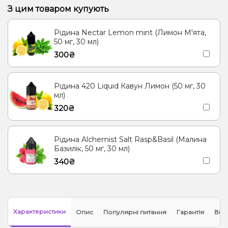
З цим товаром купують
Рідина Nectar Lemon mint (Лимон М'ята,
50 мг, 30 мл)
300₴
Рідина 420 Liquid Кавун Лимон (50 мг, 30
мл)
320₴
Рідина Alchemist Salt Rasp&Basil (Малина
Базилік, 50 мг, 30 мл)
340₴
Характеристики
Опис
Популярні питання
Гарантія
Відг