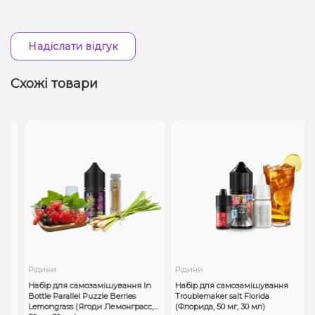
Надіслати відгук
Схожі товари
Рідини
Рідини
Набір для самозамішування In
Набір для самозамішування
й
Bottle Parallel Puzzle Berries
Troublemaker salt Florida
Lemongrass (Ягоди Лемонграсс,
(Флорида, 50 мг, 30 мл)