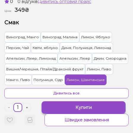
0
0 відгуків
Дивитись оптовий прайс
349₴
Ціна:
Смак
Виноград, Манго
Виноград, Малина
Лимон, Яблуко
Персик, Чай
Квіти, яблуко
Диня, Полуниця, Лимонад
Апельсин, Лікер, Лимонад
Апельсин, Лікер
Джин, Смородіна
Вишня/Черешня, Пітайя/Драконій фрукт
Лимон, Пиво
Манго, Пиво
Полуниця, Сідр
Лимон, Шампанське
Горілка, Лайм
Ментол/Евкаліпт
Капучіно
Дивитись все
Купити
-
+
Швидке замовлення