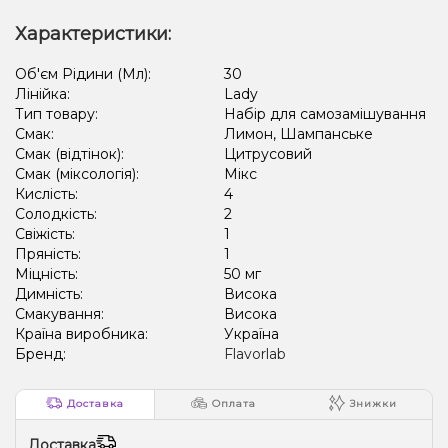
Характеристики:
Об'єм Рідини (Мл):
30
Лінійка:
Lady
Тип товару:
Набір для самозамішування
Смак:
Лимон, Шампанське
Смак (відтінок):
Цитрусовий
Смак (міксологія):
Мікс
Кислість:
4
Солодкість:
2
Свіжість:
1
Пряність:
1
Міцність:
50 мг
Димність:
Висока
Смакування:
Висока
Країна виробника:
Україна
Бренд:
Flavorlab
Доставка
Оплата
Знижки
Доставка