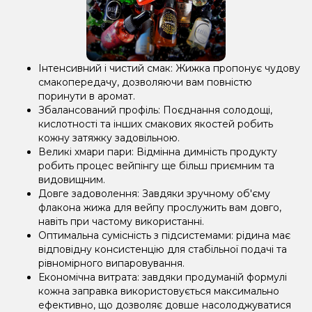
Інтенсивний і чистий смак: Жижка пропонує чудову
смакопередачу, дозволяючи вам повністю
поринути в аромат.
Збалансований профіль: Поєднання солодощі,
кислотності та інших смакових якостей робить
кожну затяжку задовільною.
Великі хмари пари: Відмінна димність продукту
робить процес вейпінгу ще більш приємним та
видовищним.
Довге задоволення: Завдяки зручному об'єму
флакона жижа для вейпу прослужить вам довго,
навіть при частому використанні.
Оптимальна сумісність з підсистемами: рідина має
відповідну консистенцію для стабільної подачі та
рівномірного випаровування.
Економічна витрата: завдяки продуманій формулі
кожна заправка використовується максимально
ефективно, що дозволяє довше насолоджуватися