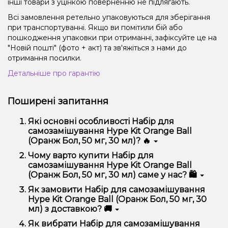
інші товари з уцінкою поверненню не підлягають.
Всі замовлення ретельно упаковуються для зберігання
при транспортуванні. Якщо ви помітили бій або
пошкодження упаковки при отриманні, зафіксуйте це на
"Новій пошті" (фото + акт) та зв'яжіться з нами до
отримання посилки.
Детальніше про гарантію
Поширені запитання
Які основні особливості Набір для
самозамішування Hype Kit Orange Ball
(Оранж Бол, 50 мг, 30 мл)? 🔥
Набір для самозамішування Hype Kit Orange Ball
Чому варто купити Набір для
(Оранж Бол, 50 мг, 30 мл) відрізняється високою
самозамішування Hype Kit Orange Ball
якістю, зручністю використання та надійністю.
(Оранж Бол, 50 мг, 30 мл) саме у нас? 🛍️
Ми пропонуємо тільки оригінальну продукцію,
Як замовити Набір для самозамішування
широкий асортимент, вигідні ціни та швидку
Hype Kit Orange Ball (Оранж Бол, 50 мг, 30
доставку. Крім того, у нас регулярні акції та знижки
мл) з доставкою? 🚚
для клієнтів!
Оформити замовлення можна в кілька кліків:
Як вибрати Набір для самозамішування