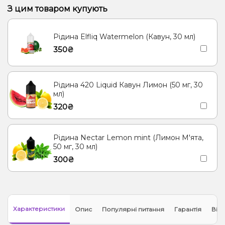
З цим товаром купують
Рідина Elfliq Watermelon (Кавун, 30 мл)
350₴
Рідина 420 Liquid Кавун Лимон (50 мг, 30
мл)
320₴
Рідина Nectar Lemon mint (Лимон М'ята,
50 мг, 30 мл)
300₴
Характеристики
Опис
Популярні питання
Гарантія
Відг