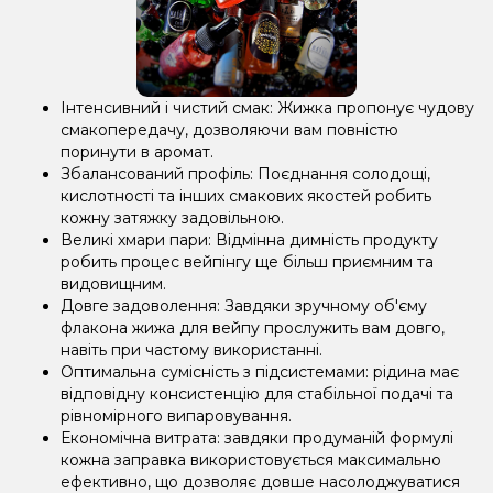
Інтенсивний і чистий смак: Жижка пропонує чудову
смакопередачу, дозволяючи вам повністю
поринути в аромат.
Збалансований профіль: Поєднання солодощі,
кислотності та інших смакових якостей робить
кожну затяжку задовільною.
Великі хмари пари: Відмінна димність продукту
робить процес вейпінгу ще більш приємним та
видовищним.
Довге задоволення: Завдяки зручному об'єму
флакона жижа для вейпу прослужить вам довго,
навіть при частому використанні.
Оптимальна сумісність з підсистемами: рідина має
відповідну консистенцію для стабільної подачі та
рівномірного випаровування.
Економічна витрата: завдяки продуманій формулі
кожна заправка використовується максимально
ефективно, що дозволяє довше насолоджуватися