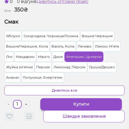
0
0 відгуків
Дивитись оптовий прайс
350₴
Ціна:
Смак
Яблуко
Смородина, Чорниця/Лохина
Вишня Черешня
Вишня/Черешня, Кола
Ваніль, Кола
Печиво
Лимон, М'ята
Лічі
Мандарин
Манго
Диня
Апельсин, Цукерки
Жуйка (м'ятна)
Персик
Лимонад, Персик
Груша/Дюшес
Ананас
Полуниця, Енергетик
Грейпфрут, Полуниця, Лимонад
Малина
Кола
Мультифрукт
Дивитись все
Кавун, Лимонад
Абрикос
Гранат
Полуниця
Кактус, Лайм
Купити
-
+
Кокос, Манго
Морозиво, Чорниця/Лохина
Виноград
Швидке замовлення
Грейпфрут
М'ята
Ківі, Полуниця
Виноград, Манго
Кавун