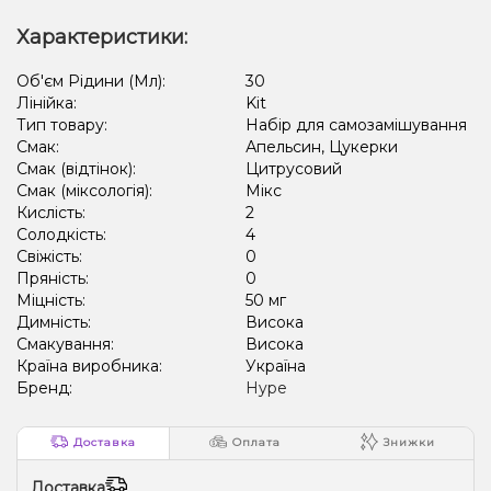
Характеристики:
Об'єм Рідини (Мл):
30
Лінійка:
Kit
Тип товару:
Набір для самозамішування
Смак:
Апельсин, Цукерки
Смак (відтінок):
Цитрусовий
Смак (міксологія):
Мікс
Кислість:
2
Солодкість:
4
Свіжість:
0
Пряність:
0
Міцність:
50 мг
Димність:
Висока
Смакування:
Висока
Країна виробника:
Україна
Бренд:
Hype
Доставка
Оплата
Знижки
Доставка