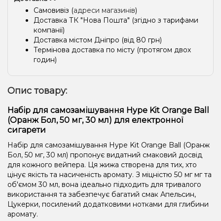
Самовивіз (
адреси магазинів
)
Доставка ТК "Нова Пошта" (згідно з тарифами
компанії)
Доставка містом Дніпро (від 80 грн)
Термінова доставка по місту (протягом двох
годин)
Опис товару:
Набір для самозамішування Hype Kit Orange Ball
(Оранж Бол, 50 мг, 30 мл) для електронної
сигарети
Набір для самозамішування Hype Kit Orange Ball (Оранж
Бол, 50 мг, 30 мл) пропонує видатний смаковий досвід
для кожного вейпера. Ця жижа створена для тих, хто
цінує якість та насиченість аромату. З міцністю 50 мг мг та
об'ємом 30 мл, вона ідеально підходить для тривалого
використання та забезпечує багатий смак Апельсин,
Цукерки, посилений додатковими нотками для глибини
аромату.