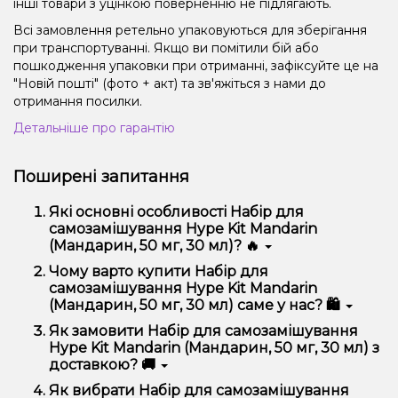
інші товари з уцінкою поверненню не підлягають.
Всі замовлення ретельно упаковуються для зберігання
при транспортуванні. Якщо ви помітили бій або
пошкодження упаковки при отриманні, зафіксуйте це на
"Новій пошті" (фото + акт) та зв'яжіться з нами до
отримання посилки.
Детальніше про гарантію
Поширені запитання
Які основні особливості Набір для
самозамішування Hype Kit Mandarin
(Мандарин, 50 мг, 30 мл)? 🔥
Набір для самозамішування Hype Kit Mandarin
Чому варто купити Набір для
(Мандарин, 50 мг, 30 мл) відрізняється високою
самозамішування Hype Kit Mandarin
якістю, зручністю використання та надійністю.
(Мандарин, 50 мг, 30 мл) саме у нас? 🛍️
Ми пропонуємо тільки оригінальну продукцію,
Як замовити Набір для самозамішування
широкий асортимент, вигідні ціни та швидку
Hype Kit Mandarin (Мандарин, 50 мг, 30 мл) з
доставку. Крім того, у нас регулярні акції та знижки
доставкою? 🚚
для клієнтів!
Оформити замовлення можна в кілька кліків:
Як вибрати Набір для самозамішування