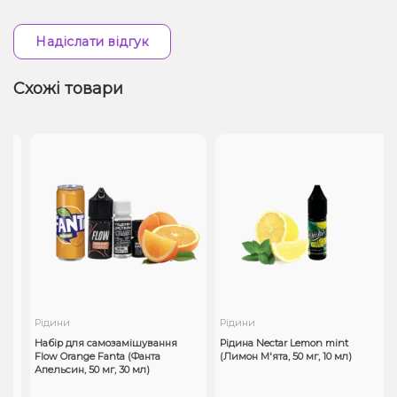
Надіслати відгук
Схожі товари
Рідини
Рідини
Набір для самозамішування
Рідина Nectar Lemon mint
Flow Orange Fanta (Фанта
(Лимон М'ята, 50 мг, 10 мл)
30
Апельсин, 50 мг, 30 мл)