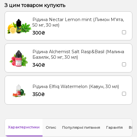
З цим товаром купують
Рідина Nectar Lemon mint (Лимон М'ята,
50 мг, 30 мл)
300₴
Рідина Alchemist Salt Rasp&Basil (Малина
Базилік, 50 мг, 30 мл)
340₴
Рідина Elfliq Watermelon (Кавун, 30 мл)
350₴
Характеристики
Опис
Популярні питання
Гарантія
Відг