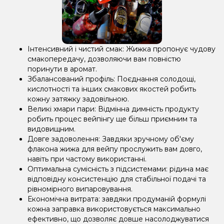
Інтенсивний і чистий смак: Жижка пропонує чудову
смакопередачу, дозволяючи вам повністю
поринути в аромат.
Збалансований профіль: Поєднання солодощі,
кислотності та інших смакових якостей робить
кожну затяжку задовільною.
Великі хмари пари: Відмінна димність продукту
робить процес вейпінгу ще більш приємним та
видовищним.
Довге задоволення: Завдяки зручному об'єму
флакона жижа для вейпу прослужить вам довго,
навіть при частому використанні.
Оптимальна сумісність з підсистемами: рідина має
відповідну консистенцію для стабільної подачі та
рівномірного випаровування.
Економічна витрата: завдяки продуманій формулі
кожна заправка використовується максимально
ефективно, що дозволяє довше насолоджуватися