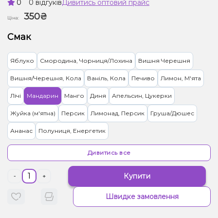
0
0 відгуків
Дивитись оптовий прайс
350₴
Ціна:
Смак
Яблуко
Смородина, Чорниця/Лохина
Вишня Черешня
Вишня/Черешня, Кола
Ваніль, Кола
Печиво
Лимон, М'ята
Лічі
Мандарин
Манго
Диня
Апельсин, Цукерки
Жуйка (м'ятна)
Персик
Лимонад, Персик
Груша/Дюшес
Ананас
Полуниця, Енергетик
Грейпфрут, Полуниця, Лимонад
Малина
Кола
Мультифрукт
Дивитись все
Кавун, Лимонад
Абрикос
Гранат
Полуниця
Кактус, Лайм
Купити
-
+
Кокос, Манго
Морозиво, Чорниця/Лохина
Виноград
Швидке замовлення
Грейпфрут
М'ята
Ківі, Полуниця
Виноград, Манго
Кавун