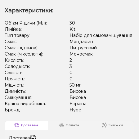
Характеристики:
Об'єм Рідини (Мл):
30
Лінійка:
Kit
Тип товару:
Набір для самозамішування
Смак:
Мандарин
Смак (відтінок):
Цитрусовий
Смак (міксологія):
Моносмак
Кислість:
2
Солодкість:
3
Свіжість:
0
Пряність:
0
Міцність:
50 мг
Димність:
Висока
Смакування:
Висока
Країна виробника:
Україна
Бренд:
Hype
Доставка
Оплата
Знижки
Доставка