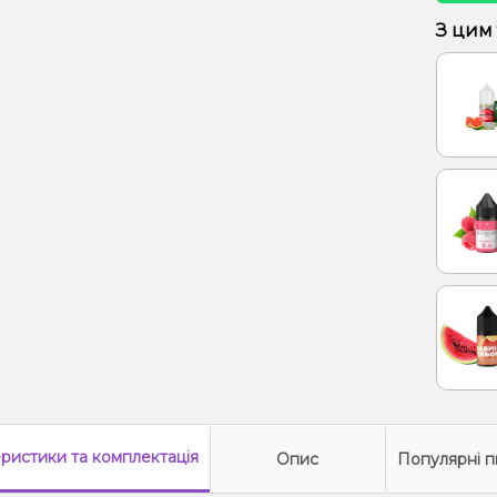
З цим
еристики
та комплектація
Опис
Популярні п