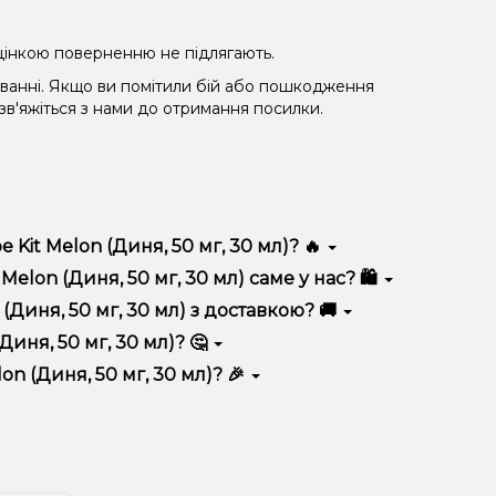
 уцінкою поверненню не підлягають.
уванні. Якщо ви помітили бій або пошкодження
 зв'яжіться з нами до отримання посилки.
Kit Melon (Диня, 50 мг, 30 мл)? 🔥
дрізняється високою якістю, зручністю
lon (Диня, 50 мг, 30 мл) саме у нас? 🛍️
 вигідні ціни та швидку доставку. Крім того, у нас
Диня, 50 мг, 30 мл) з доставкою? 🚚
иня, 50 мг, 30 мл)? 🤔
0 мг, 30 мл) до кошика.
 враховуйте розмір, матеріал та тип чаші, якщо
n (Диня, 50 мг, 30 мл)? 🎉
 ідеальний варіант.
озиції. Слідкуйте за оновленнями на сайті та в
розташування.