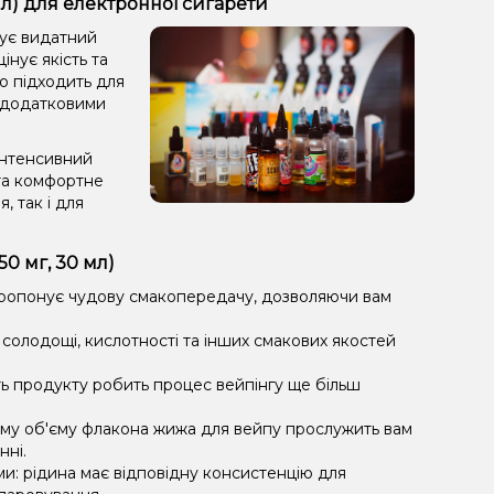
мл) для електронної сигарети
нує видатний
інує якість та
но підходить для
й додатковими
інтенсивний
та комфортне
 так і для
0 мг, 30 мл)
пропонує чудову смакопередачу, дозволяючи вам
солодощі, кислотності та інших смакових якостей
ть продукту робить процес вейпінгу ще більш
му об'єму флакона жижа для вейпу прослужить вам
нні.
ми: рідина має відповідну консистенцію для