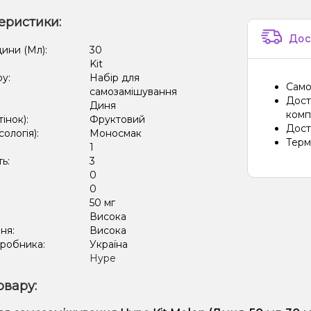
еристики:
Дос
дини (Мл):
30
Kit
ру:
Набір для
Само
самозамішування
Дост
Диня
компа
тінок):
Фруктовий
Дост
сологія):
Моносмак
Терм
1
ть:
3
0
:
0
50 мг
:
Висока
ня:
Висока
иробника:
Україна
Hype
овару: