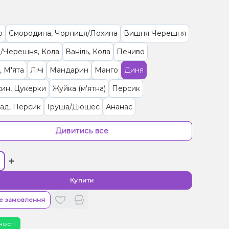
о
Смородина, Чорниця/Лохина
Вишня Черешня
/Черешня, Кола
Ваніль, Кола
Печиво
 М'ята
Лічі
Мандарин
Манго
Диня
ин, Цукерки
Жуйка (м'ятна)
Персик
ад, Персик
Груша/Дюшес
Ананас
ця, Енергетик
Грейпфрут, Полуниця, Лимонад
Дивитись все
а
Кола
Мультифрукт
Кавун, Лимонад
Абрикос
+
Полуниця
Кактус, Лайм
Кокос, Манго
иво, Чорниця/Лохина
Виноград
Грейпфрут
Купити
Ківі, Полуниця
Виноград, Манго
Кавун
е замовлення
ності