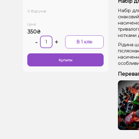
Набір д
Набір дл
0 Відгуків
смаковий 
насиченіс
Ціна:
тривалог
350₴
нотками 
-
+
В 1 клік
Рідина ш
післясма
насиченн
Купити
особливи
Переваг