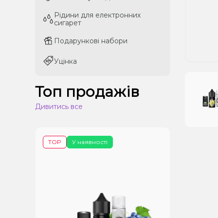
Рідини для електронних
Рідини для електронних
сигарет
сигарет
Подарункові набори
Подарункові набори
Уцінка
Уцінка
Топ продажів
Дивитись все
TOP
У наявності