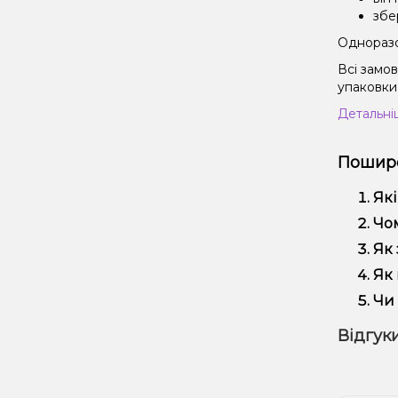
збе
Одноразов
Всі замо
упаковки 
Детальні
Пошире
Які
Наб
Чом
вик
Ми 
Як 
регу
Офо
Як 
Виб
Чи 
вей
Так
Відгуки
наш
Дос