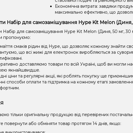
стабільної подачі та рівномірного в
Економічна витрата: завдяки проду
максимально ефективно, що дозвол
ти Набір для самозамішування Hype Kit Melon (Диня, 
 Набір для самозамішування Hype Kit Melon (Диня, 50 мг, 30 
и пропонуємо:
маїття смаків рідин від Hype, що дозволяє кожному знайти св
антуємо, що всі жижі для електронок виробляються за сувори
тифіковані.
ративно доставляємо товари по всій Україні, щоб ви могли 
ею якнайшвидше.
ідні ціни та регулярні акції, які роблять покупку ще приємніши
чні способи оплати та підтримка на кожному етапі замовленн
фортним.
ія
ємо тільки оригінальну продукцію від перевірених постачальн
е повернути або обміняти товар протягом 14 днів, якщо:
 не використовувався;