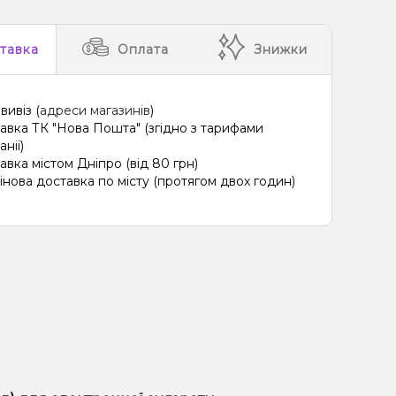
тавка
Оплата
Знижки
вивіз (
адреси магазинів
)
авка ТК "Нова Пошта" (згідно з тарифами
нії)
авка містом Дніпро (від 80 грн)
інова доставка по місту (протягом двох годин)