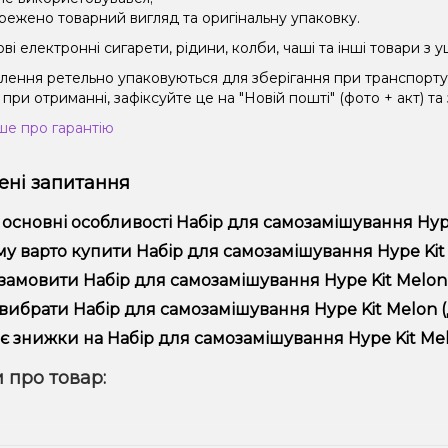
режено товарний вигляд та оригінальну упаковку.
і електронні сигарети, рідини, колби, чаші та інші товари з
влення ретельно упаковуються для зберігання при транспорт
при отриманні, зафіксуйте це на "Новій пошті" (фото + акт) та
ше про гарантію
ні запитання
 основні особливості Набір для самозамішування Hype 
ір для самозамішування Hype Kit Melon (Диня, 50 мг, 30 мл) ві
у варто купити Набір для самозамішування Hype Kit Me
ористання та надійністю.
пропонуємо тільки оригінальну продукцію, широкий асортимент,
замовити Набір для самозамішування Hype Kit Melon (
лярні акції та знижки для клієнтів!
рмити замовлення можна в кілька кліків:
вибрати Набір для самозамішування Hype Kit Melon (Д
Додайте Набір для самозамішування Hype Kit Melon (Диня, 5
ір залежить від ваших уподобань – наприклад, якщо це кальян,
є знижки на Набір для самозамішування Hype Kit Melo
п – потужність та смак. Наші менеджери допоможуть підібрати
Перейдіть до оформлення замовлення.
! Ми регулярно проводимо акції та пропонуємо спеціальні проп
 про товар:
Виберіть зручний спосіб оплати та доставки.
ому телеграм-каналі, щоб не проґавити вигідні пропозиції!
Підтвердіть замовлення – ми швидко надішлемо його вам!
тавка доступна по всій Україні, терміни залежать від вашого 