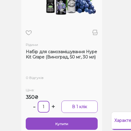
Рідини
Набір для самозамішування Hype
Kit Grape (Виноград, 50 мг, 30 мл)
0 Відгуків
Ціна:
350₴
-
+
В 1 клік
Характ
Купити