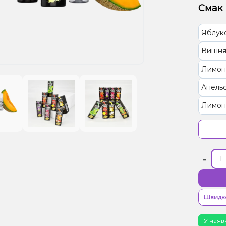
Смак
Яблук
Вишня
Лимон,
Апельс
Лимон
Полуни
Малин
-
Гранат
Мороз
М'ята
Швидк
У наяв