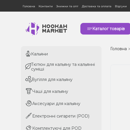
Головна
Контакти
Знижки та опт
Доставка та оплата
Відгуки
Каталог товарів
Головна
Кальяни
Кальяни
Тютюн для кальяну та кальянні
Тютюн для кальяну та кальянні
суміші
суміші
Вугілля для кальяну
Вугілля для кальяну
Чаші для кальяну
Чаші для кальяну
Аксесуари для кальяну
Аксесуари для кальяну
Електронні сигарети (POD)
Електронні сигарети (POD)
Комплектуючі для POD
Комплектуючі для POD