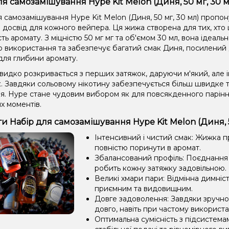
ля самозамішування Hype Kit Melon (Диня, 50 мг, 30 
я самозамішування Hype Kit Melon (Диня, 50 мг, 30 мл) пропо
досвід для кожного вейпера. Ця жижа створена для тих, хто ц
ть аромату. З міцністю 50 мг мг та об'ємом 30 мл, вона ідеаль
о використання та забезпечує багатий смак Диня, посилени
для глибини аромату.
видко розкривається з перших затяжок, даруючи м'який, але 
к. Завдяки сольовому нікотину забезпечується більш швидке 
я. Hype стане чудовим вибором як для повсякденного паріння,
х моментів.
и Набір для самозамішування Hype Kit Melon (Диня, 5
Інтенсивний і чистий смак: Жижка 
повністю поринути в аромат.
Збалансований профіль: Поєднання 
робить кожну затяжку задовільною.
Великі хмари пари: Відмінна димніс
приємним та видовищним.
Довге задоволення: Завдяки зручно
довго, навіть при частому використа
Оптимальна сумісність з підсистема