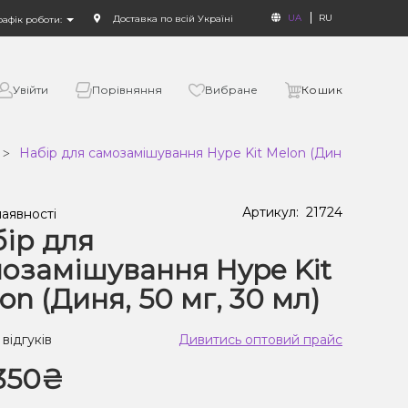
UA
RU
Доставка по всій Україні
рафік роботи:
Увійти
Порівняння
Вибране
Кошик
Набір для самозамішування Hype Kit Melon (Диня, 50 мг, 30
Артикул:
21724
наявності
ір для
озамішування Hype Kit
on (Диня, 50 мг, 30 мл)
 відгуків
Дивитись оптовий прайс
350₴