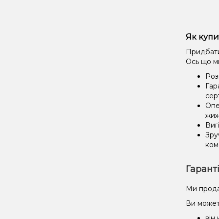
Як купи
Придбати
Ось що м
Роз
Гар
сер
Опе
жиж
Виг
Зру
ком
Гарант
Ми прода
Ви может
він