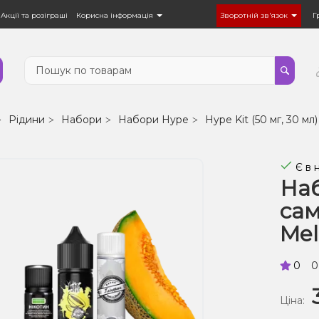
Акції та розіграші
Корисна інформація
Зворотній зв'язок
Г
Рідини
Набори
Набори Hype
Hype Kit (50 мг, 30 мл)
Є в 
Наб
сам
Mel
0
0
Ціна: