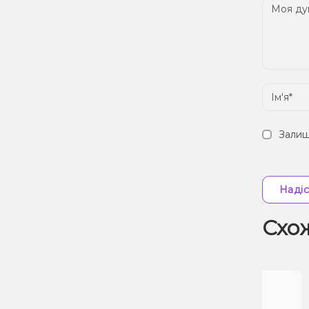
Залиш
Надіс
Схо