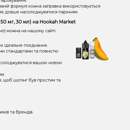
ипаровування.
маній формулі кожна заправка використовується
яє довше насолоджуватися парінням.
50 мг, 30 мл) на Hookah Market
мл) можна на нашому сайті.
оє ідеальне поєднання.
ми стандартами та повністю
насолоджуватися вашою новою
ми.
я, щоб шопінг був простим та
иків та брендів.