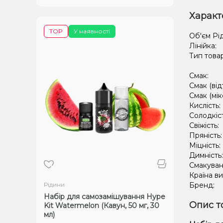
Характ
TOP
У наявності
Об'єм Рі
Лінійка:
Тип това
Смак:
Смак (від
Смак (мік
Кислість:
Солодкіс
Свіжість:
Пряність
Міцність:
Димність
Смакуван
Країна в
Рідини
Бренд:
Набір для самозамішування Hype
Опис т
Kit Watermelon (Кавун, 50 мг, 30
мл)