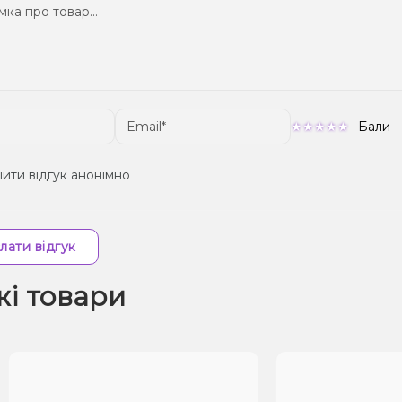
Бали
ити відгук анонімно
лати відгук
жі товари