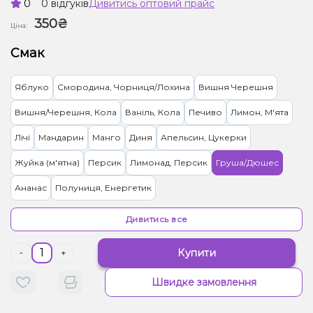
0
0 відгуків
Дивитись оптовий прайс
350₴
Ціна:
Смак
Яблуко
Смородина, Чорниця/Лохина
Вишня Черешня
Вишня/Черешня, Кола
Ваніль, Кола
Печиво
Лимон, М'ята
Лічі
Мандарин
Манго
Диня
Апельсин, Цукерки
Жуйка (м'ятна)
Персик
Лимонад, Персик
Груша/Дюшес
Ананас
Полуниця, Енергетик
Грейпфрут, Полуниця, Лимонад
Малина
Кола
Мультифрукт
Дивитись все
Кавун, Лимонад
Абрикос
Гранат
Полуниця
Кактус, Лайм
Купити
-
+
Кокос, Манго
Морозиво, Чорниця/Лохина
Виноград
Швидке замовлення
Грейпфрут
М'ята
Ківі, Полуниця
Виноград, Манго
Кавун