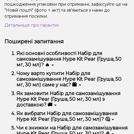
пошкодження упаковки при отриманні, зафіксуйте це на
"Новій пошті" (фото + акт) та зв'яжіться з нами до
отримання посилки.
Детальніше про гарантію
Поширені запитання
Які основні особливості Набір для
самозамішування Hype Kit Pear (Груша, 50
мг, 30 мл)? 🔥
Набір для самозамішування Hype Kit Pear (Груша,
Чому варто купити Набір для
50 мг, 30 мл) відрізняється високою якістю,
самозамішування Hype Kit Pear (Груша, 50
зручністю використання та надійністю.
мг, 30 мл) саме у нас? 🛍️
Ми пропонуємо тільки оригінальну продукцію,
Як замовити Набір для самозамішування
широкий асортимент, вигідні ціни та швидку
Hype Kit Pear (Груша, 50 мг, 30 мл) з
доставку. Крім того, у нас регулярні акції та знижки
доставкою? 🚚
для клієнтів!
Оформити замовлення можна в кілька кліків:
Як вибрати Набір для самозамішування
Hype Kit Pear (Груша, 50 мг, 30 мл)? 🤔
Додайте Набір для самозамішування Hype Kit
Pear (Груша, 50 мг, 30 мл) до кошика.
Вибір залежить від ваших уподобань – наприклад,
Чи є знижки на Набір для самозамішування
Перейдіть до оформлення замовлення.
якщо це кальян, враховуйте розмір, матеріал та тип
Hype Kit Pear (Груша, 50 мг, 30 мл)? 🎉