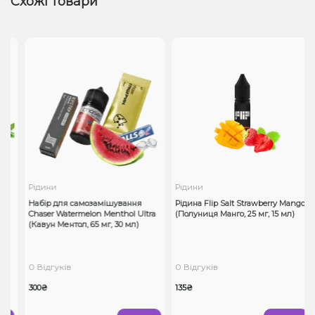
Схожі товари
Рідини
Рідини
Набір для самозамішування
Рідина Flip Salt Strawberry Mango
Chaser Watermelon Menthol Ultra
(Полуниця Манго, 25 мг, 15 мл)
(Кавун Ментол, 65 мг, 30 мл)
0 Відгуків
0 Відгуків
300₴
135₴