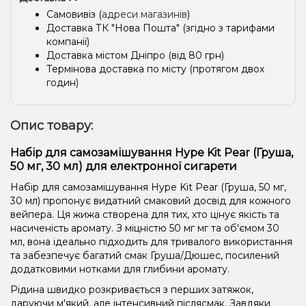
Самовивіз (
адреси магазинів
)
Доставка ТК "Нова Пошта" (згідно з тарифами
компанії)
Доставка містом Дніпро (від 80 грн)
Термінова доставка по місту (протягом двох
годин)
Опис товару:
Набір для самозамішування Hype Kit Pear (Груша,
50 мг, 30 мл) для електронної сигарети
Набір для самозамішування Hype Kit Pear (Груша, 50 мг,
30 мл) пропонує видатний смаковий досвід для кожного
вейпера. Ця жижа створена для тих, хто цінує якість та
насиченість аромату. З міцністю 50 мг мг та об'ємом 30
мл, вона ідеально підходить для тривалого використання
та забезпечує багатий смак Груша/Дюшес, посилений
додатковими нотками для глибини аромату.
Рідина швидко розкривається з перших затяжок,
даруючи м'який, але інтенсивний післясмак. Завдяки