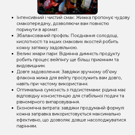
Інтенсивний і чистий смак: Жижка пропонує чудову
смакопередачу, дозволяючи вам повністю
поринути в аромат.
Збалансований профіль: Поєднання солодощі,
кислотності та інших смакових якостей робить
кожну затяжку задовільною.
Великі хмари пари: Відмінна димність продукту
робить процес вейпінгу ще більш приємним та
видовищним.
Довге задоволення: Завдяки зручному об'єму
флакона жижа для вейпу прослужить вам довго,
навіть при частому використанні.
Оптимальна сумісність з підсистемами: рідина має
відповідну консистенцію для стабільної подачі та
рівномірного випаровування.
Економічна витрата: завдяки продуманій формулі
кожна заправка використовується максимально
ефективно, що дозволяє довше насолоджуватися
парінням.