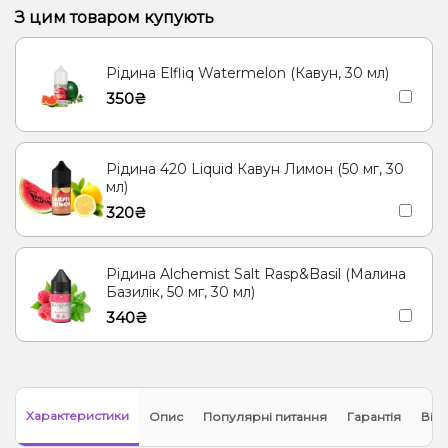
З цим товаром купують
Рідина Elfliq Watermelon (Кавун, 30 мл)
350₴
Рідина 420 Liquid Кавун Лимон (50 мг, 30
мл)
320₴
Рідина Alchemist Salt Rasp&Basil (Малина
Базилік, 50 мг, 30 мл)
340₴
Характеристики
Опис
Популярні питання
Гарантія
Відг