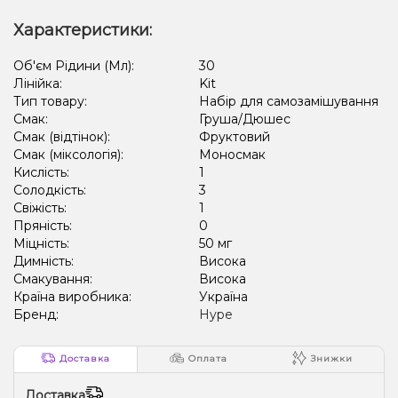
Характеристики:
Об'єм Рідини (Мл):
30
Лінійка:
Kit
Тип товару:
Набір для самозамішування
Смак:
Груша/Дюшес
Смак (відтінок):
Фруктовий
Смак (міксологія):
Моносмак
Кислість:
1
Солодкість:
3
Свіжість:
1
Пряність:
0
Міцність:
50 мг
Димність:
Висока
Смакування:
Висока
Країна виробника:
Україна
Бренд:
Hype
Доставка
Оплата
Знижки
Доставка